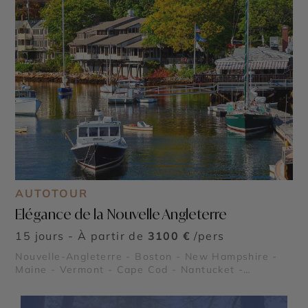
AUTOTOUR
Elégance de la Nouvelle Angleterre
15 jours - À partir de
3100 €
/pers
Nouvelle-Angleterre - Boston - New Hampshire -
Maine - Vermont - Cape Cod - Nantucket -
Martha's Vineyard - Le Freedom Trail - Parc
National Acadia - White Mountains