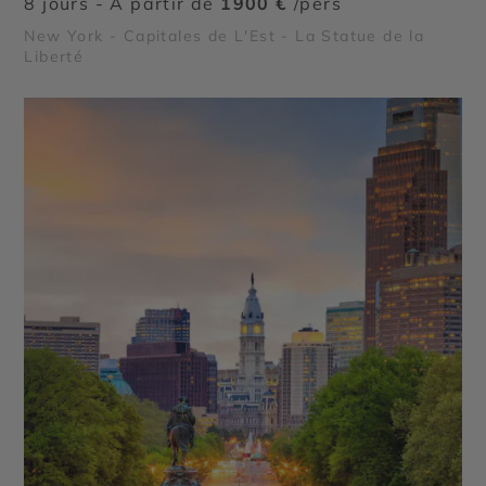
8 jours - À partir de
1900 €
/pers
New York - Capitales de L'Est - La Statue de la
©
Liberté