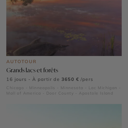
AUTOTOUR
Grands lacs et forêts
16 jours - À partir de
3650 €
/pers
Chicago - Minneapolis - Minnesota - Lac Michigan -
Mall of America - Door County - Apostole Island