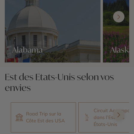
Alabama
Alaska
Nos 38 idées voyage
Nos 38 idées v
Est des Etats-Unis selon vos
envies
Circuit Accompag
Road Trip sur la
dans l’Est des
Côte Est des USA
États-Unis