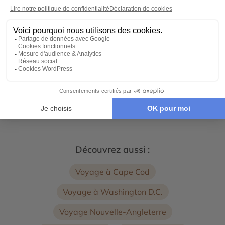
7 jours - À partir de
1350 €
/pers
New York
←
→
1
2
3
4
Voir tous nos voyages Etats-Unis (USA)
Découvrez aussi :
Voyage à Cape Cod
Voyage à Washington D.C.
Voyage Nouvelle-Angleterre