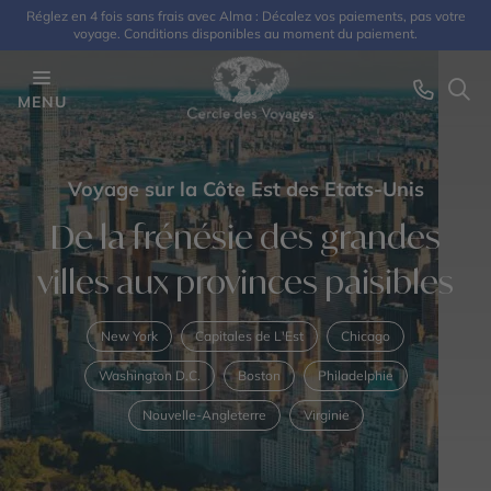
Réglez en 4 fois sans frais avec Alma : Décalez vos paiements, pas votre
voyage. Conditions disponibles au moment du paiement.
MENU
Voyage sur la Côte Est des Etats-Unis
De la frénésie des grandes
villes aux provinces paisibles
New York
Capitales de L'Est
Chicago
Washington D.C.
Boston
Philadelphie
Nouvelle-Angleterre
Virginie