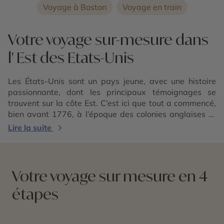
Voyage à Boston
Voyage en train
Votre voyage sur-mesure dans
l' Est des Etats-Unis
Les États-Unis sont un pays jeune, avec une histoire
passionnante, dont les principaux témoignages se
trouvent sur la côte Est. C’est ici que tout a commencé,
bien avant 1776, à l’époque des colonies anglaises et
françaises. Vous comprendrez pourquoi la Nouvelle-
Lire la suite
Angleterre a des accents très européens. Bénéficiant
d’une longue façade atlantique tout en îles, détroits,
caps et péninsules, à laquelle s’adossent plusieurs
rameaux des Appalaches, la région séduit par son
Votre voyage sur mesure en 4
charme unique, balançant entre « vieille Europe » et
étapes
Nouveau Monde. Pas un village n’oublie d’entretenir son
patrimoine ou d’embellir son aspect, tout de bois vêtu, à
tel point qu’on a parfois du mal à distinguer ce qui a été
construit hier, de ce qui date de 250 ans. Bien sûr, c’est