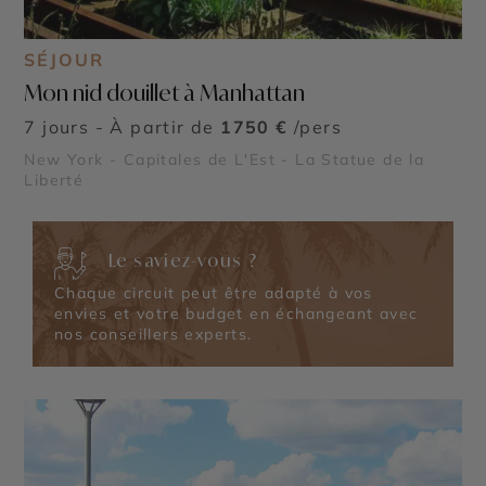
SÉJOUR
Mon nid douillet à Manhattan
7 jours - À partir de
1750 €
/pers
New York - Capitales de L'Est - La Statue de la
Liberté
Le saviez-vous ?
Chaque circuit peut être adapté à vos
envies et votre budget en échangeant avec
nos conseillers experts.