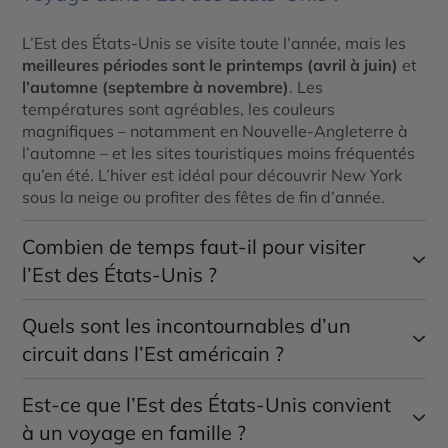
L’Est des États-Unis se visite toute l’année, mais les
meilleures périodes sont le printemps (avril à juin)
et
l’automne (septembre à novembre)
. Les
températures sont agréables, les couleurs
magnifiques – notamment en Nouvelle-Angleterre à
l’automne – et les sites touristiques moins fréquentés
qu’en été. L’hiver est idéal pour découvrir New York
sous la neige ou profiter des fêtes de fin d’année.
Combien de temps faut-il pour visiter
l’Est des États-Unis ?
Quels sont les incontournables d’un
Tout dépend des villes et régions que vous souhaitez
explorer. Pour un
voyage culturel
entre
New York,
circuit dans l’Est américain ?
Washington et Boston
,
7 à 10 jours
peuvent suffire.
Si vous souhaitez étendre votre circuit vers la
Floride
,
Est-ce que l’Est des États-Unis convient
Parmi les incontournables :
les
Appalaches
ou le
Canada francophone
, comptez
à un voyage en famille ?
2 à 3 semaines
pour bien profiter.
New York
et ses monuments emblématiques