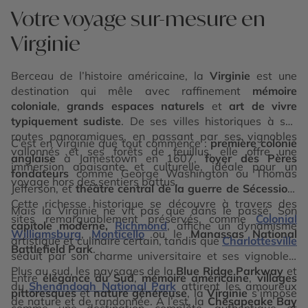
Votre voyage sur-mesure en
Virginie
Berceau de l’histoire américaine, la
Virginie
est une
destination qui mêle avec raffinement
mémoire
coloniale
,
grands espaces naturels
et
art de vivre
typiquement sudiste
. De ses villes historiques à ses
routes panoramiques, en passant par ses vignobles
C’est en Virginie que tout commence :
première colonie
vallonnés et ses forêts de feuillus, elle offre une
anglaise
à Jamestown en 1607,
foyer des Pères
immersion apaisante et culturelle, idéale pour un
fondateurs
comme George Washington ou Thomas
voyage hors des sentiers battus.
Jefferson, et
théâtre central de la guerre de Sécession
.
Cette richesse historique se découvre à travers des
Mais la Virginie ne vit pas que dans le passé. Son
sites remarquablement préservés comme
Colonial
capitole moderne,
Richmond
, affiche un dynamisme
Williamsburg
,
Monticello
ou le
Manassas National
artistique et culinaire certain, tandis que
Charlottesville
Battlefield Park
.
séduit par son charme universitaire et ses vignobles.
Plus au sud, les paysages de la
Blue Ridge Parkway
et
Entre
élégance du Sud
,
mémoire américaine
,
villages
du
Shenandoah National Park
attirent les amoureux
pittoresques
et
nature généreuse
, la
Virginie
s’impose
de nature et de randonnée. À l’est, la
Chesapeake Bay
comme une destination complète, authentique et