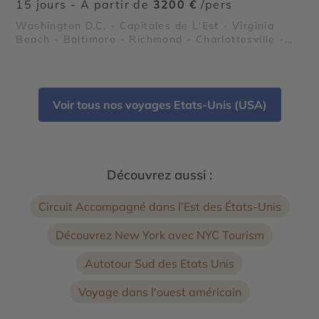
15 jours - À partir de
3200 €
/pers
Washington D.C. - Capitales de L'Est - Virginia
Beach - Baltimore - Richmond - Charlottesville -
National Mall - La Baie de Chesapeake - Résidence
de Thomas Jefferson à Monticello - Parc National
de Shenandoah - Williamsburg Colonial
Voir tous nos voyages Etats-Unis (USA)
Découvrez aussi :
Circuit Accompagné dans l’Est des États-Unis
Découvrez New York avec NYC Tourism
Autotour Sud des Etats Unis
Voyage dans l'ouest américain