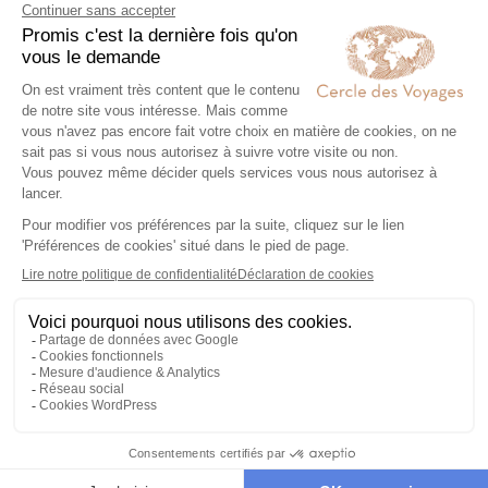
Nos 2 idées voyage
Nos 2 idées vo
Virginie selon vos envies
Road trip en liberté
Voyages de Noce
aux Etats-Unis
aux Etats-Unis
Notre top 4 des destinations
les plus populaires