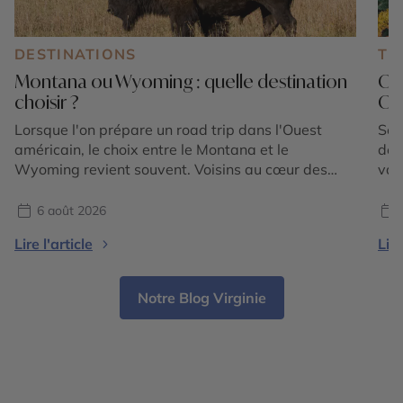
DESTINATIONS
TE
Montana ou Wyoming : quelle destination
Où
choisir ?
Oue
Lorsque l'on prépare un road trip dans l'Ouest
Sep
américain, le choix entre le Montana et le
déc
Wyoming revient souvent. Voisins au cœur des
vac
Rocheuses américaines, ces deux États promettent
ret
des paysages grandioses, une nature préservée et
tem
6 août 2026
une immersion dans l'univers du Far West.
pou
Lire l'article
Lire
Pourtant, ils possèdent chacun une identité bien
rou
marquée. Le Wyoming est mondialement […]
ple
des
Notre Blog Virginie