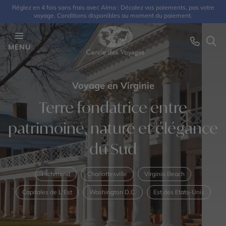
Réglez en 4 fois sans frais avec Alma : Décalez vos paiements, pas votre
voyage. Conditions disponibles au moment du paiement.
MENU
Voyage en Virginie
Terre fondatrice entre
patrimoine, nature et élégance
du Sud
Richmond
Charlottesville
Virginia Beach
Capitales de L'Est
Washington D.C.
Est des Etats-Unis