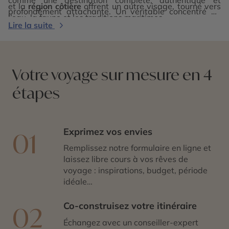
et la
région côtière
offrent un autre visage, tourné vers
profondément attachante. Un véritable concentré de
l’eau, la faune et les traditions maritimes.
culture, d’histoire et de paysages à découvrir en toute
Lire la suite
saison.
Votre voyage sur mesure en 4
étapes
Exprimez vos envies
01
Remplissez notre formulaire en ligne et
laissez libre cours à vos rêves de
voyage : inspirations, budget, période
idéale…
Co-construisez votre itinéraire
02
Échangez avec un conseiller-expert