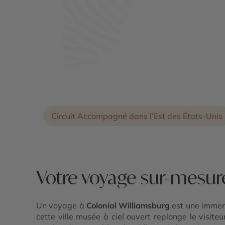
Charlottesville - National Mall - La Baie
Chesapeake - Résidence de Thomas
Jefferson à Monticello - Parc National d
Shenandoah - Williamsburg Colonial
Circuit Accompagné dans l’Est des États-Unis
Votre voyage sur-mesur
Un voyage à
Colonial Williamsburg
est une immers
cette ville musée à ciel ouvert replonge le visit