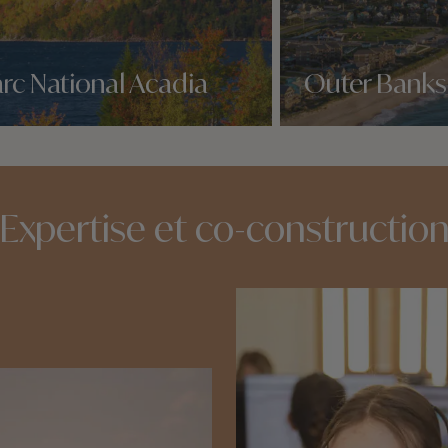
rc National Acadia
Outer Banks
idées voyage
Nos 1 idées voyage
Expertise et co-constructio