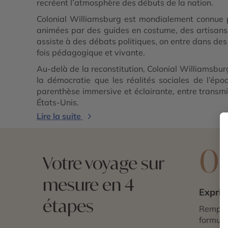
recréent l’atmosphère des débuts de la nation.
Colonial Williamsburg est mondialement connue pou
animées par des guides en costume, des artisans p
assiste à des débats politiques, on entre dans des 
fois pédagogique et vivante.
Au-delà de la reconstitution, Colonial Williamsbur
la démocratie que les réalités sociales de l’épo
parenthèse immersive et éclairante, entre transmis
États-Unis.
Lire la suite
0
Votre voyage sur
mesure en 4
Exprim
étapes
Remplis
formulai