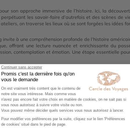
r son approche immersive de l’histoire. Ici, la découverte
erpétuant les savoir-faire d’autrefois et des scènes de vie
ateliers, on traverse les lieux où se sont forgées les idées f
g invite à une compréhension profonde de l’histoire américai
que, offrant une lecture nuancée et enrichissante du passé
sion, contemplation et émotion. Une étape essentielle pour r
1
02
0
ez vos envies
Co-construisez votre
Réserv
itinéraire
séréni
sez notre
Échangez avec un
Héberg
re en ligne et