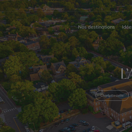
Nos destinations
Idée
L
Charlottesville