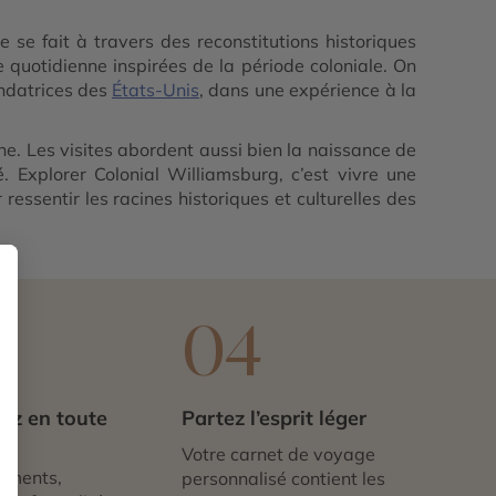
 se fait à travers des reconstitutions historiques
 quotidienne inspirées de la période coloniale. On
ondatrices des
États-Unis
, dans une expérience à la
ne. Les visites abordent aussi bien la naissance de
. Explorer Colonial Williamsburg, c’est vivre une
essentir les racines historiques et culturelles des
3
04
ez en toute
Partez l’esprit léger
té
Votre carnet de voyage
ements,
personnalisé contient les