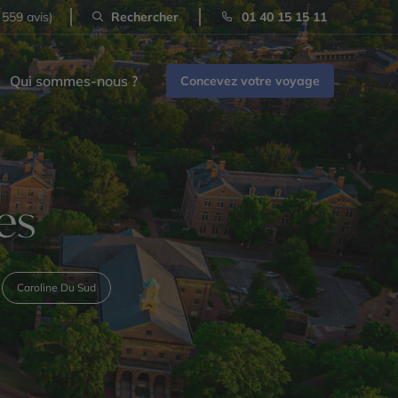
 559 avis)
Rechercher
01 40 15 15 11
Qui sommes-nous ?
Concevez votre voyage
es
Caroline Du Sud