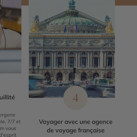
4
illité
ergerie
Voyager avec une agence
le, 7/7 et
um vous
de voyage française
d'esprit