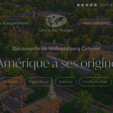
5,0/5 (2
s & inspirations
Nos croisières
Découverte de Williamsburg Colonial
’Amérique à ses origin
Richmond
Virginia Beach
Baltimore
Caroline Du Nord