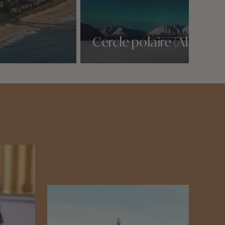
Cercle polaire (Alaska)
Nos 1 idées voyage
n