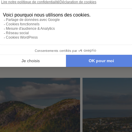
conseiller-expert pour
transpor
libre cours à vos
créer un voyage à votre
expérie
e voyage :
image, adapté à vos
nous no
tions, budget,
envies et à votre rythme.
tout. Il
 idéale…
qu’à par
é de Williamsburg Colonial