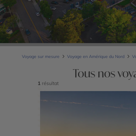
Voyage sur mesure
Voyage en Amérique du Nord
V
Tous nos voy
1
résultat