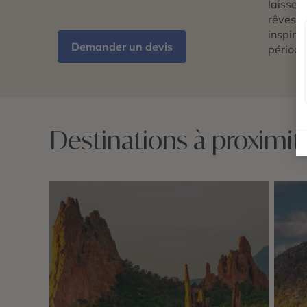
laissez 
rêves d
inspira
Demander un devis
période
Destinations à proximit