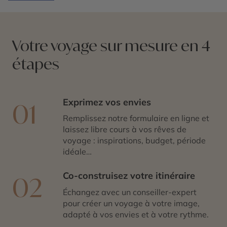
historiques et animées comme Raleigh et Charlotte… La
Caroline du Nord, située dans le
Sud-Est des Etats-
Unis
, présente de nombreux attraits. Lors de votre
voyage, vous pratiquez la randonnée dans les
Votre voyage sur mesure en 4
montagnes ou sur les plages, empruntez la route
étapes
panoramique Blue Ridge Parkway, grimpez en haut des
phares, vous régalez de barbecues et de vins de la
région, découvrez l’histoire de la guerre de Sécession.
Un voyage en Caroline du Nord est expérience unique
Exprimez vos envies
01
qui dépayse et inspire.
Remplissez notre formulaire en ligne et
laissez libre cours à vos rêves de
voyage : inspirations, budget, période
idéale…
Co-construisez votre itinéraire
02
Échangez avec un conseiller-expert
pour créer un voyage à votre image,
adapté à vos envies et à votre rythme.