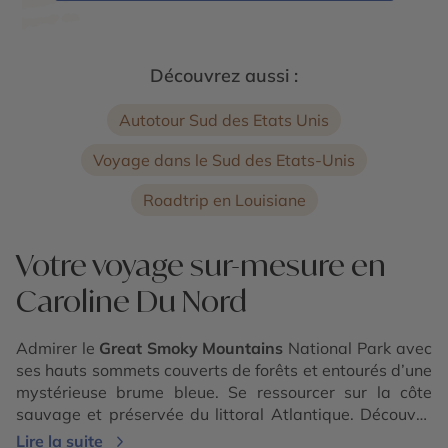
Découvrez aussi :
Autotour Sud des Etats Unis
Voyage dans le Sud des Etats-Unis
Roadtrip en Louisiane
Votre voyage sur-mesure en
Caroline Du Nord
Admirer le
Great Smoky Mountains
National Park avec
ses hauts sommets couverts de forêts et entourés d’une
mystérieuse brume bleue. Se ressourcer sur la côte
sauvage et préservée du littoral Atlantique. Découvrir
une très riche diversité de faune et de flore, des villes
Lire la suite