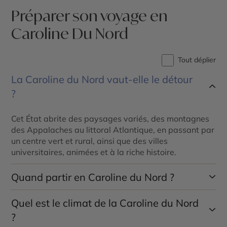
Préparer son voyage en
Caroline Du Nord
Tout déplier
La Caroline du Nord vaut-elle le détour
?
Cet État abrite des paysages variés, des montagnes
des Appalaches au littoral Atlantique, en passant par
un centre vert et rural, ainsi que des villes
universitaires, animées et à la riche histoire.
Quand partir en Caroline du Nord ?
Quel est le climat de la Caroline du Nord
La meilleure période pour un voyage en Caroline du
Nord est d’avril à octobre. Pendant ces mois, les
?
températures sont les plus chaudes. Situées au-