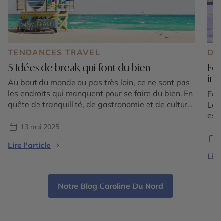
TENDANCES TRAVEL
DE
5 Idées de break qui font du bien
For
in
Au bout du monde ou pas très loin, ce ne sont pas
les endroits qui manquent pour se faire du bien. En
For
quête de tranquillité, de gastronomie et de culture,
Lau
de nature ou de sport, notre sélection répond à
est
toutes ces envies. Chacune, dans des styles très
ses
13 mai 2025
différents, surfe sur le bien-être de tous ceux […]
pla
Lire l'article
dyn
Lire
du 
Flor
Notre Blog Caroline Du Nord