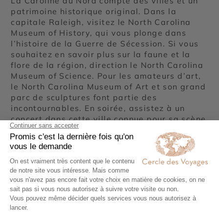
La Caroline du Nord compte des villes et un
patrimoine historique original. Dans la
capitale Raleigh, visitez le North Carolina
Museum of History, qui vous plonge dans
l’histoire de la Guerre de Sécession. Si vous
souhaitez en savoir plus sur la faune et la
flore de la région, direction le North Carolina
Museum of Science. Pour les amateurs d’art,
le North Carolina Museum of Art et son grand
parc de sculptures font partie des
incontournables. En soirée, assistez à un
concert dans cette ville connue pour sa scène
musicale animée. La cité de Charlotte est, de
son côté, célèbre pour la course automobile
NASCAR, qui y est organisée. Charlotte
abrite des quartiers aux atmosphères
différentes, des musées ainsi que le U.S.
National Whitewater Center, où s’adonner
aux activités aquatiques et de plein air.
Visitez également la ville de montagne
Asheville, animée et branchée, ainsi que le