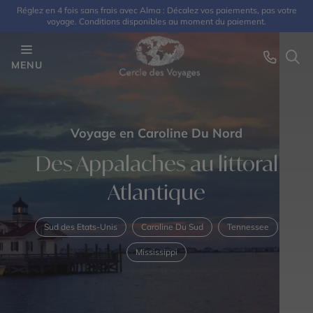
Réglez en 4 fois sans frais avec Alma : Décalez vos paiements, pas votre
voyage. Conditions disponibles au moment du paiement.
MENU
Voyage en Caroline Du Nord
Des Appalaches au littoral
Atlantique
Sud des Etats-Unis
Caroline Du Sud
Tennessee
Mississippi