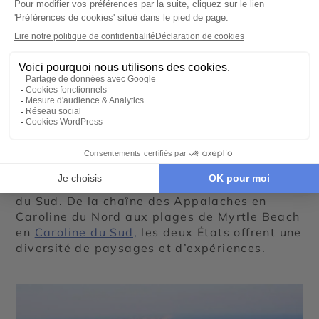
Biltmore Estate, la plus grande résidence
privée des Etats-Unis. D’autres sites
patrimoniaux sont à découvrir tel le Wright
Brothers National Memorial, où a eu lieu le
premier vol en avion dans le monde. Au fil de
votre voyage en Caroline du Nord, savourez
la cuisine typique du Sud des
Etats-Unis
, en
particulier le barbecue, et goûtez aux vins et
aux bières artisanales fabriqués dans la
région.
Ne manquez pas de vous rendre en Caroline
du Sud. De la chaîne des Appalaches en
Caroline du Nord aux plages de Myrtle Beach
en
Caroline du Sud,
les deux États offrent une
diversité de paysages et d’expériences.