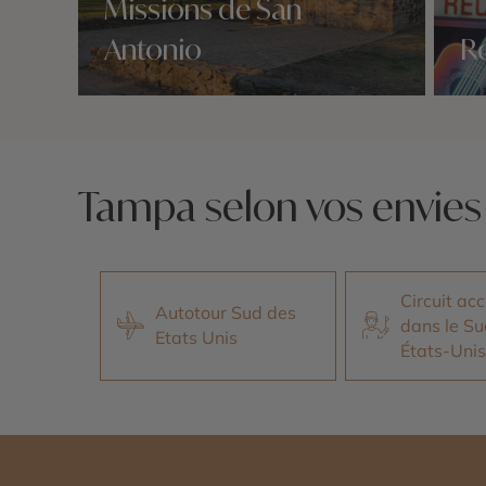
Missions de San
Antonio
R
Nos 2 idées voyage
Nos 2 
Tampa selon vos envies
Circuit a
Autotour Sud des
dans le Su
Etats Unis
États-Unis