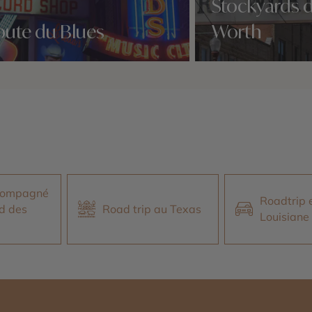
Stockyards d
oute du Blues
Worth
idées voyage
Nos 2 idées voyage
ccompagné
Roadtrip 
d des
Road trip au Texas
Louisiane