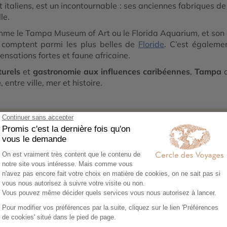
 italiens, est un incontournable : ses anciennes fabriques de
le.
me le Tampa Museum of Art ou le Florida Aquarium, et son a
, comptent parmi les plus belles de
Floride
. C’est égalemen
ensations fortes et faune africaine.
turels
et
gastronomie aux influences caribéennes
,
Tampa
o
e
, entre ville, mer et histoire.
1
02
0
ez vos envies
Co-construisez votre
Réserv
itinéraire
séréni
sez notre
Échangez avec un
Héberg
re en ligne et
conseiller-expert pour
transpor
libre cours à vos
créer un voyage à votre
expérie
e voyage :