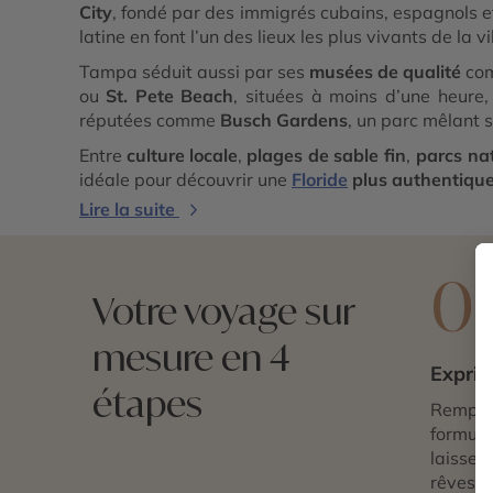
City
, fondé par des immigrés cubains, espagnols et
latine en font l’un des lieux les plus vivants de la vil
Tampa séduit aussi par ses
musées de qualité
com
ou
St. Pete Beach
, situées à moins d’une heure
réputées comme
Busch Gardens
, un parc mêlant s
Entre
culture locale
,
plages de sable fin
,
parcs na
idéale pour découvrir une
Floride
plus authentiqu
Lire la suite
0
Votre voyage sur
mesure en 4
Exprim
étapes
Remplis
formulai
laissez 
rêves d