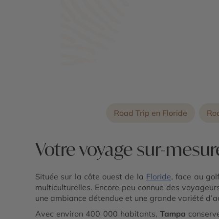
Les Keys - Golfe du Mexique - Universal
Studios (Orlando) - Cap Canaveral
Road Trip en Floride
Roa
Votre voyage sur-mesu
Située sur la côte ouest de la
Floride
, face au go
multiculturelles. Encore peu connue des voyageurs f
une ambiance détendue et une grande variété d’ac
Avec environ 400 000 habitants,
Tampa
conserv