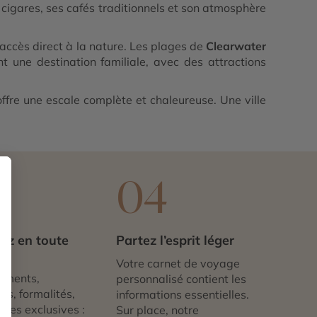
 cigares, ses cafés traditionnels et son atmosphère
ccès direct à la nature. Les plages de
Clearwater
t une destination familiale, avec des attractions
ffre une escale complète et chaleureuse. Une ville
3
04
ez en toute
Partez l’esprit léger
té
Votre carnet de voyage
ements,
personnalisé contient les
ts, formalités,
informations essentielles.
nces exclusives :
Sur place, notre