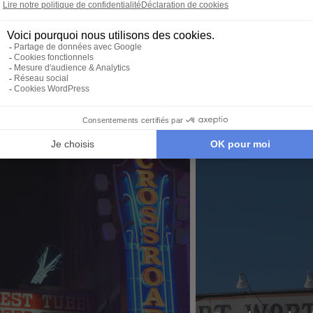
image, adapté à vos
nous no
tions, budget,
envies et à votre rythme.
tout. Il
 idéale…
qu’à par
té de Tampa