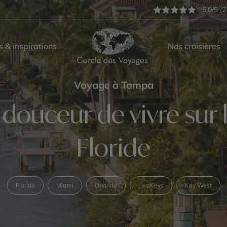
5,0/5 (2
s & inspirations
Nos croisières
Voyage à Tampa
 douceur de vivre sur 
Floride
Floride
Miami
Orlando
Les Keys
Key West