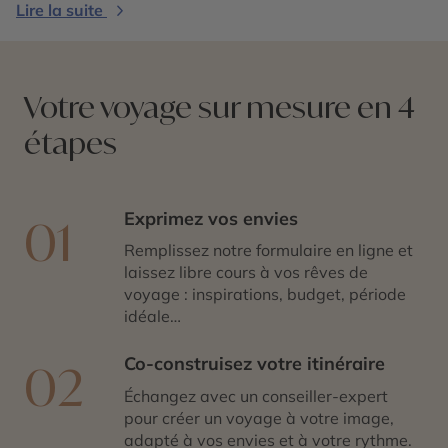
Memphis est synonyme de visites de musées et de
Lire la suite
studios liés à l’histoire de la musique américaine et
surtout de Graceland, la demeure d’Elvis Presley. Les
journées se concluent en beauté avec des soirées à
écouter de la musique live à Beale Street, tout en
Votre voyage sur mesure en 4
dégustant d’excellents barbecues.
étapes
Exprimez vos envies
01
Remplissez notre formulaire en ligne et
laissez libre cours à vos rêves de
voyage : inspirations, budget, période
idéale…
Co-construisez votre itinéraire
02
Échangez avec un conseiller-expert
pour créer un voyage à votre image,
adapté à vos envies et à votre rythme.