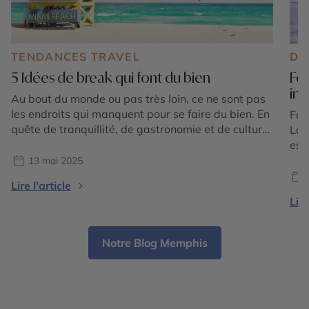
TENDANCES TRAVEL
DE
5 Idées de break qui font du bien
For
in
Au bout du monde ou pas très loin, ce ne sont pas
les endroits qui manquent pour se faire du bien. En
For
quête de tranquillité, de gastronomie et de culture,
Lau
de nature ou de sport, notre sélection répond à
est
toutes ces envies. Chacune, dans des styles très
ses
13 mai 2025
différents, surfe sur le bien-être de tous ceux […]
pla
Lire l'article
dyn
Lire
du 
Flor
Notre Blog Memphis