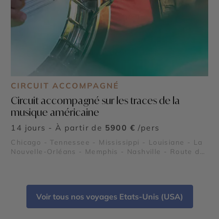
CIRCUIT ACCOMPAGNÉ
Circuit accompagné sur les traces de la
musique américaine
14 jours - À partir de
5900 €
/pers
Chicago - Tennessee - Mississippi - Louisiane - La
Nouvelle-Orléans - Memphis - Nashville - Route du
Blues - Région des plantations - Vallée du
Mississippi - Le Quartier Français de la Nouvelle
Orléans
Voir tous nos voyages Etats-Unis (USA)