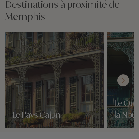
Destinations à proximité de
Memphis
Le Quar
Le Pays Cajun
la Nou
Nos 5 idées voyage
Nos 5 idées vo