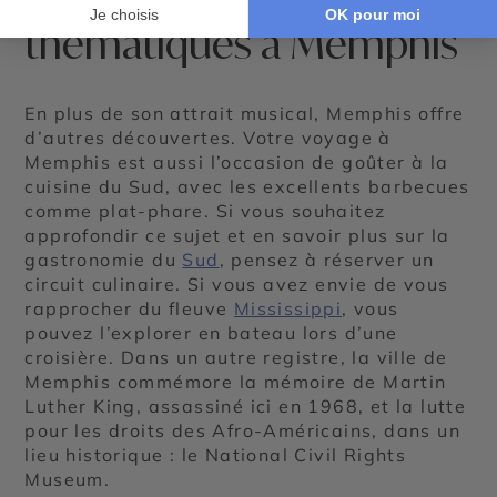
thématiques à Memphis
En plus de son attrait musical, Memphis offre
d’autres découvertes. Votre voyage à
Memphis est aussi l’occasion de goûter à la
cuisine du Sud, avec les excellents barbecues
comme plat-phare. Si vous souhaitez
approfondir ce sujet et en savoir plus sur la
gastronomie du
Sud
, pensez à réserver un
circuit culinaire. Si vous avez envie de vous
rapprocher du fleuve
Mississippi
, vous
pouvez l’explorer en bateau lors d’une
croisière. Dans un autre registre, la ville de
Memphis commémore la mémoire de Martin
Luther King, assassiné ici en 1968, et la lutte
pour les droits des Afro-Américains, dans un
lieu historique : le National Civil Rights
Museum.