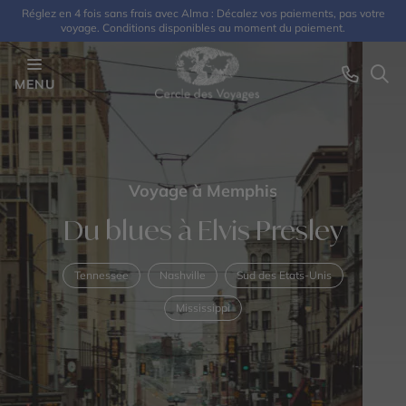
Réglez en 4 fois sans frais avec Alma : Décalez vos paiements, pas votre
voyage. Conditions disponibles au moment du paiement.
MENU
Voyage à Memphis
Du blues à Elvis Presley
Tennessee
Nashville
Sud des Etats-Unis
Mississippi