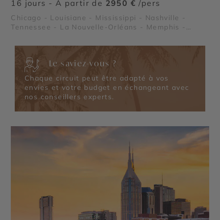
16 jours - À partir de
2950 €
/pers
Chicago - Louisiane - Mississippi - Nashville -
Tennessee - La Nouvelle-Orléans - Memphis -
Lafayette - Lac Michigan - Le Quartier Français de
la Nouvelle Orléans - Région des plantations -
Vallée du Mississippi - Route du Blues - Le Pays
Le saviez-vous ?
Cajun
Chaque circuit peut être adapté à vos
envies et votre budget en échangeant avec
nos conseillers experts.