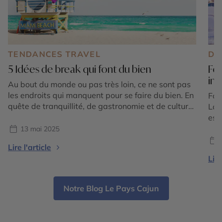
TENDANCES TRAVEL
DE
5 Idées de break qui font du bien
For
in
Au bout du monde ou pas très loin, ce ne sont pas
les endroits qui manquent pour se faire du bien. En
For
quête de tranquillité, de gastronomie et de culture,
Lau
de nature ou de sport, notre sélection répond à
est
toutes ces envies. Chacune, dans des styles très
ses
13 mai 2025
différents, surfe sur le bien-être de tous ceux […]
pla
Lire l'article
dyn
Lire
du 
Flor
Notre Blog Le Pays Cajun