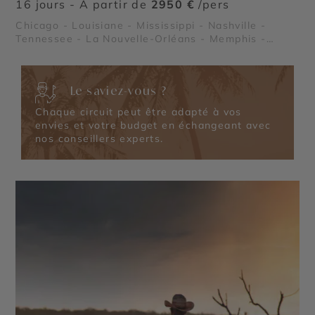
16 jours - À partir de
2950 €
/pers
Chicago - Louisiane - Mississippi - Nashville -
Tennessee - La Nouvelle-Orléans - Memphis -
Lafayette - Lac Michigan - Le Quartier Français de
la Nouvelle Orléans - Région des plantations -
Vallée du Mississippi - Route du Blues - Le Pays
Le saviez-vous ?
Cajun
Chaque circuit peut être adapté à vos
envies et votre budget en échangeant avec
nos conseillers experts.