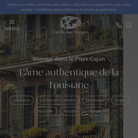
Réglez en 4 fois sans frais avec Alma : Décalez vos paiements, pas votre
voyage. Conditions disponibles au moment du paiement.
MENU
Voyage dans le Pays Cajun
L’âme authentique de la
Louisiane
Louisiane
La Nouvelle-Orléans
Mississippi
Texas
Nashville
Houston
Floride