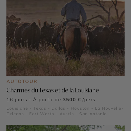
AUTOTOUR
Charmes du Texas et de la Louisiane
16 jours - À partir de
3500 €
/pers
Louisiane - Texas - Dallas - Houston - La Nouvelle-
Orléans - Fort Worth - Austin - San Antonio -
Lafayette - Région des plantations - Les Bayous -
Le Pays Cajun - Le Quartier Français de la Nouvelle
Orléans - NASA Johnson Space Center - Stockyards