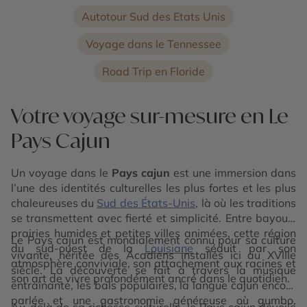
Autotour Sud des Etats Unis
Voyage dans le Tennessee
Road Trip en Floride
Votre voyage sur-mesure en Le
Pays Cajun
Un voyage dans le
Pays cajun
est une immersion dans
l’une des identités culturelles les plus fortes et les plus
chaleureuses du
Sud des États-Unis
, là où les traditions
se transmettent avec fierté et simplicité. Entre bayous,
prairies humides et petites villes animées, cette région
Le Pays cajun est mondialement connu pour sa culture
du sud-ouest de la
Louisiane
séduit par son
vivante, héritée des Acadiens installés ici au XVIIIe
atmosphère conviviale, son attachement aux racines et
siècle. La découverte se fait à travers la musique
son art de vivre profondément ancré dans le quotidien.
entraînante, les bals populaires, la langue cajun encore
parlée et une gastronomie généreuse où gumbo,
Au-delà de sa richesse culturelle, le Pays cajun dévoile