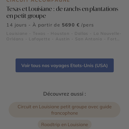
CIRCUIT ACCOMPAGNÉ
Texas et Louisiane : de ranchs en plantations
en petit groupe
14 jours - À partir de
5690 €
/pers
Louisiane - Texas - Houston - Dallas - La Nouvelle-
Orléans - Lafayette - Austin - San Antonio - Fort
Worth - Le Quartier Français de la Nouvelle
Orléans - Région des plantations - Les Bayous - Le
Pays Cajun - Missions de San Antonio - Le River
Walk de San Antonio - NASA Johnson Space Center
Voir tous nos voyages Etats-Unis (USA)
- Stockyards de Fort Worth - Les ranchs au Texas
Découvrez aussi :
Circuit en Louisiane petit groupe avec guide
francophone
Roadtrip en Louisiane