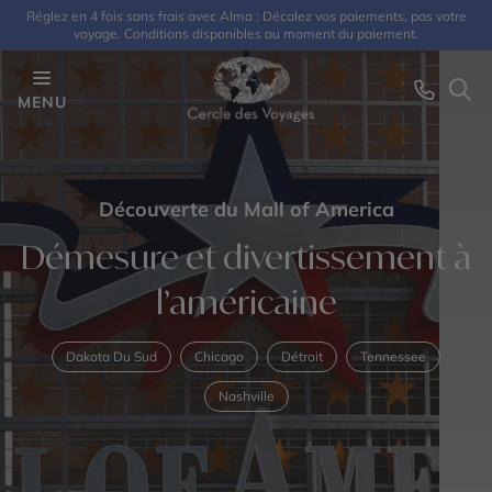
Réglez en 4 fois sans frais avec Alma : Décalez vos paiements, pas votre
voyage. Conditions disponibles au moment du paiement.
MENU
Découverte du Mall of America
Démesure et divertissement à
l’américaine
Dakota Du Sud
Chicago
Détroit
Tennessee
Nashville