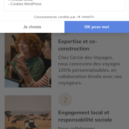
Expertise et co-construction
1
Expertise et co-
construction
Chez Cercle des Voyages,
nous concevons des voyages
100% personnalisables, en
collaboration étroite avec nos
voyageurs.
2
Engagement local et
responsabilité sociale
Nous collaborons