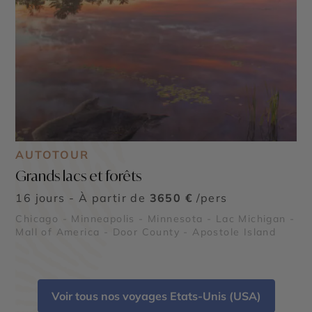
AUTOTOUR
Grands lacs et forêts
16 jours - À partir de
3650 €
/pers
Chicago - Minneapolis - Minnesota - Lac Michigan -
Mall of America - Door County - Apostole Island
Voir tous nos voyages Etats-Unis (USA)