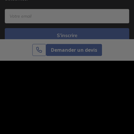
S’inscrire
Demander un devis
Cercle des Voyages est une agence de voyage
spécialisée dans le sur-mesure, appartenant au groupe
Cercle des Vacances. Grâce à notre expertise et notre
passion du voyage, nous sommes là pour vous aider à
réaliser le voyage de vos rêves. Notre équipe est à
votre écoute pour créer le voyage qui vous ressemble.
Co-concevez votre voyage
Nous contacter