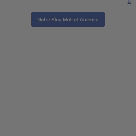
Lire
l'oppression, avec […]
du 
Notre Blog Mall of America