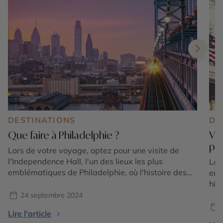
DESTINATIONS
DE
Que faire à Philadelphie ?
Vis
pré
Lors de votre voyage, optez pour une visite de
l'Independence Hall, l'un des lieux les plus
Le 
emblématiques de Philadelphie, où l'histoire des
emb
États-Unis prend vie. C'est ici que la Déclaration
his
d'Indépendance et la Constitution américaine ont
Con
24 septembre 2024
été débattues et signées. À quelques pas, la
pou
Lire l'article
Liberty Bell symbolise la liberté et la lutte contre
att