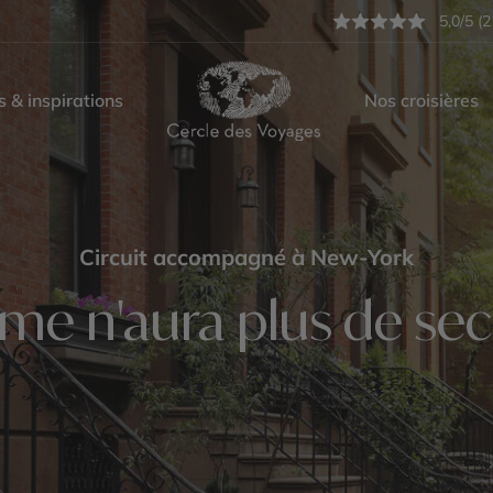
5,0/5 (2
s & inspirations
Nos croisières
Circuit accompagné à New-York
e n'aura plus de secr