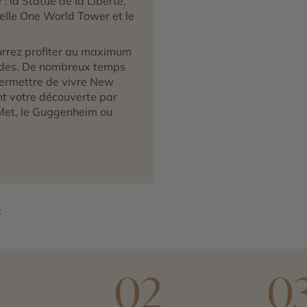
la Statue de la Liberté,
velle One World Tower et le
urrez profiter au maximum
uides. De nombreux temps
ermettre de vivre New
nt votre découverte par
e Met, le Guggenheim ou
t
1
02
0