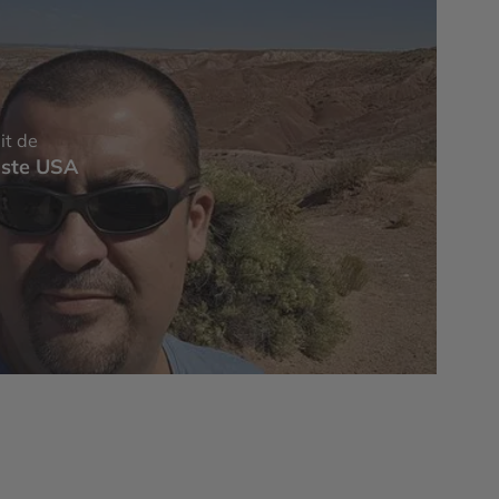
it de
iste USA