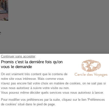
e
a
Voir tous nos Voyages Etats-Unis (USA) (114)
 voyager