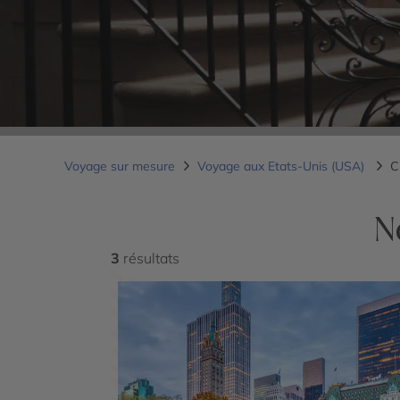
Voyage sur mesure
Voyage aux Etats-Unis (USA)
C
N
3
résultats