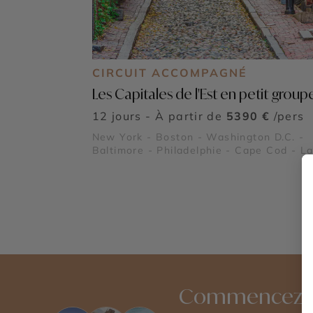
CIRCUIT ACCOMPAGNÉ
Les Capitales de l'Est en petit group
12 jours - À partir de
5390 €
/pers
New York - Boston - Washington D.C. -
Baltimore - Philadelphie - Cape Cod - L
Statue de la Liberté - National Mall - Le
Freedom Trail
Commencez à