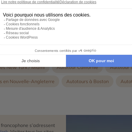
conçoivent avec vous, un voyage d'exception 100% personnal
utres thématiques de voyages aux Etats-Unis (USA)
és New York / Miami
Autotour Californie
Autotour 
s en Nouvelle-Angleterre
Autotours à Boston
Auto
e francophone s’adressent
York
. Visiter tous les sites