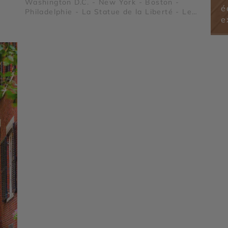
Washington D.C. - New York - Boston -
é
Philadelphie - La Statue de la Liberté - Le
e
Freedom Trail - National Mall