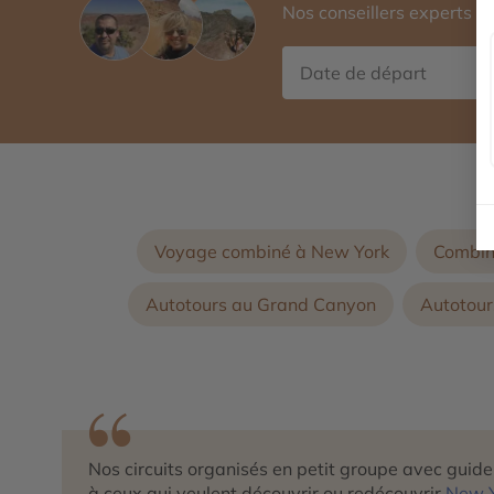
Nos conseillers experts 
A
Voyage combiné à New York
Combin
Autotours au Grand Canyon
Autotour
Nos circuits organisés en petit groupe avec guid
à ceux qui veulent découvrir ou redécouvrir
New 