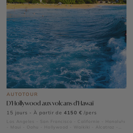
AUTOTOUR
D'Hollywood aux volcans d’Hawaï
15 jours - À partir de
4150 €
/pers
Los Angeles - San Francisco - Californie - Honolulu
©
- Maui - Oahu - Hollywood - Waikiki - Alcatraz -
Pearl Harbor