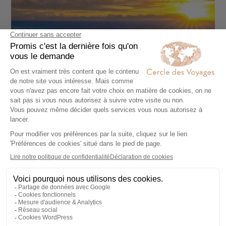
AUTOTOUR
Duo de luxe à Hawaï
12 jours - À partir de
9350 €
/pers
Honolulu - Maui - Oahu - Waikiki - Pearl Harbor