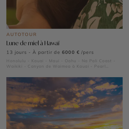
AUTOTOUR
Lune de miel à Hawaï
13 jours - À partir de
6000 €
/pers
Honolulu - Kauai - Maui - Oahu - Na Pali Coast -
Waikiki - Canyon de Waimea à Kauai - Pearl
Harbor