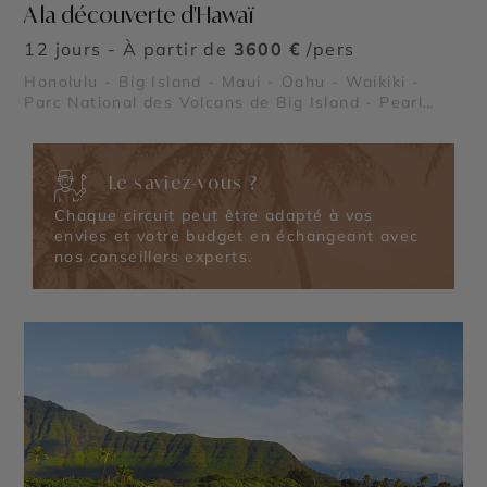
A la découverte d'Hawaï
12 jours - À partir de
3600 €
/pers
Honolulu - Big Island - Maui - Oahu - Waikiki -
Parc National des Volcans de Big Island - Pearl
Harbor
Le saviez-vous ?
Chaque circuit peut être adapté à vos
envies et votre budget en échangeant avec
nos conseillers experts.