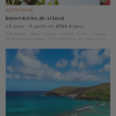
AUTOTOUR
Immersion locale à Hawaï
15 jours - À partir de
4700 €
/pers
Big Island - Maui - Kauai - Na Pali Coast - Canyon
de Waimea à Kauai - Parc National des Volcans de
Big Island