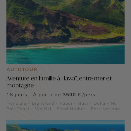
AUTOTOUR
Aventure en famille à Hawaï, entre mer et
montagne
18 jours - À partir de
3500 €
/pers
Honolulu - Big Island - Kauai - Maui - Oahu - Na
Pali Coast - Waikiki - Pearl Harbor - Parc National
des Volcans de Big Island - Canyon de Waimea à
Kauai