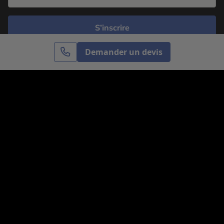
S’inscrire
Demander un devis
Cercle des Voyages est une agence de voyage
spécialisée dans le sur-mesure, appartenant au groupe
Cercle des Vacances. Grâce à notre expertise et notre
passion du voyage, nous sommes là pour vous aider à
réaliser le voyage de vos rêves. Notre équipe est à
votre écoute pour créer le voyage qui vous ressemble.
Co-concevez votre voyage
Nous contacter
Venez nous voir