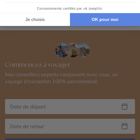
Voir tous nos Voyages Etats-Unis (USA) (114)
Commencez à voyager
Nos conseillers experts conçoivent avec vous, un
voyage d'exception 100% personnalisé.