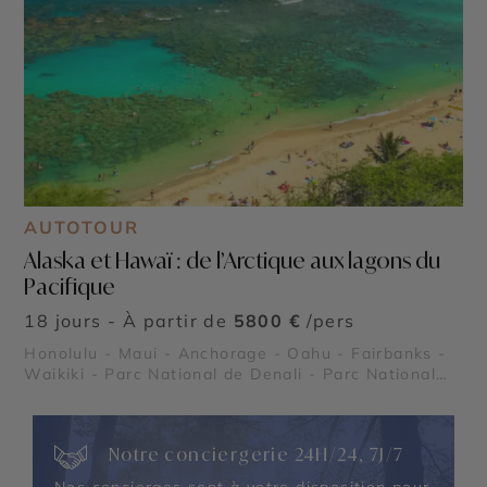
AUTOTOUR
Alaska et Hawaï : de l’Arctique aux lagons du
Pacifique
18 jours - À partir de
5800 €
/pers
Honolulu - Maui - Anchorage - Oahu - Fairbanks -
Waikiki - Parc National de Denali - Parc National
des Fjords Kenai - Cercle polaire (Alaska) - Pearl
Harbor
Notre conciergerie 24H/24, 7J/7