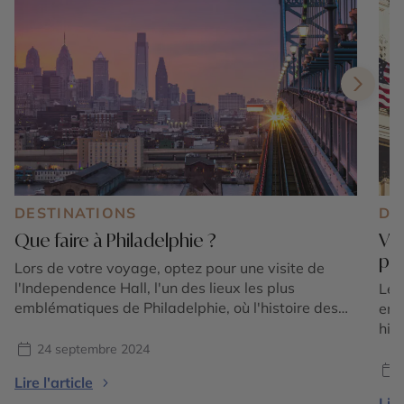
DESTINATIONS
DE
Que faire à Philadelphie ?
Vis
pré
Lors de votre voyage, optez pour une visite de
l'Independence Hall, l'un des lieux les plus
Le 
emblématiques de Philadelphie, où l'histoire des
emb
États-Unis prend vie. C'est ici que la Déclaration
his
d'Indépendance et la Constitution américaine ont
Con
24 septembre 2024
été débattues et signées. À quelques pas, la
pou
Lire l'article
Liberty Bell symbolise la liberté et la lutte contre
att
Lire