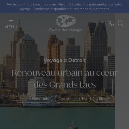
Réglez en 4 fois sans frais avec Alma : Décalez vos paiements, pas votre
voyage. Conditions disponibles au moment du paiement.
MENU
Voyage à Détroit
Renouveau urbain au cœur
des Grands Lacs
Est des Etats-Unis
Capitales de L'Est
Chicago