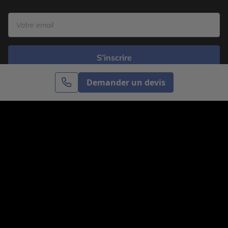
S’inscrire
Demander un devis
Cercle des Voyages est une agence de voyage
spécialisée dans le sur-mesure, appartenant au groupe
Cercle des Vacances. Grâce à notre expertise et notre
passion du voyage, nous sommes là pour vous aider à
réaliser le voyage de vos rêves. Notre équipe est à
votre écoute pour créer le voyage qui vous ressemble.
Co-concevez votre voyage
Nous contacter