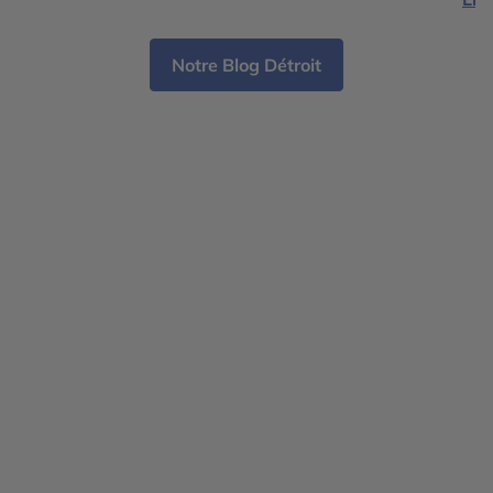
l'oppression, avec […]
du 
Notre Blog Détroit