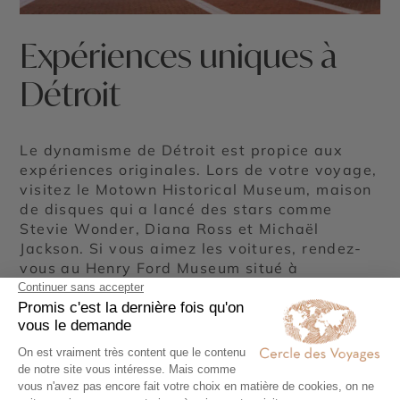
Expériences uniques à
Détroit
Le dynamisme de Détroit est propice aux
expériences originales. Lors de votre voyage,
visitez le Motown Historical Museum, maison
de disques qui a lancé des stars comme
Stevie Wonder, Diana Ross et Michaël
Jackson. Si vous aimez les voitures, rendez-
vous au Henry Ford Museum situé à
Dearborn, tout près de Détroit, et suivez le
Ford Rouge Factory Tour, offrant une
immersion dans les coulisses des usines Ford.
Dans les environs de Détroit, le Great Lakes
Crossing Outlets est le plus grand centre
commercial outlet du Michigan avec près de