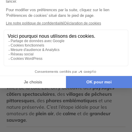
Préparer son voyage dans le
Maine
Tout déplier
Pourquoi visiter le Maine lors d’un
voyage sur la côte Est ?
Le Maine offre un parfait contraste avec les grandes
villes de la côte Est. On y découvre des
paysages
côtiers spectaculaires
, des
villages de pêcheurs
pittoresques
, des
phares emblématiques
et une
nature préservée. C’est l’étape idéale pour les
amateurs de
plein air
, de
calme
et de
grandeur
sauvage
.