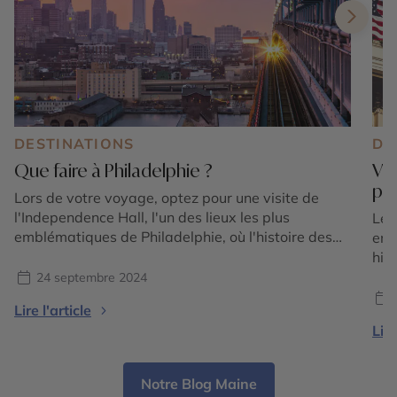
DESTINATIONS
DE
Que faire à Philadelphie ?
Vis
pré
Lors de votre voyage, optez pour une visite de
l'Independence Hall, l'un des lieux les plus
Le 
emblématiques de Philadelphie, où l'histoire des
emb
États-Unis prend vie. C'est ici que la Déclaration
his
d'Indépendance et la Constitution américaine ont
Con
24 septembre 2024
été débattues et signées. À quelques pas, la
pou
Lire l'article
Liberty Bell symbolise la liberté et la lutte contre
att
Lire
l'oppression, avec […]
du 
Notre Blog Maine