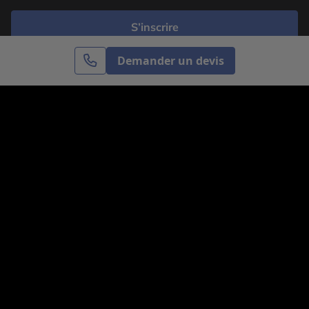
S’inscrire
Demander un devis
Cercle des Voyages est une agence de voyage
spécialisée dans le sur-mesure, appartenant au groupe
Cercle des Vacances. Grâce à notre expertise et notre
passion du voyage, nous sommes là pour vous aider à
réaliser le voyage de vos rêves. Notre équipe est à
votre écoute pour créer le voyage qui vous ressemble.
Co-concevez votre voyage
Nous contacter
Venez nous voir