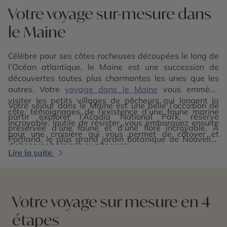
Votre voyage sur-mesure dans
le Maine
Célèbre pour ses côtes rocheuses découpées le long de
l’Océan atlantique, le Maine est une succession de
découvertes toutes plus charmantes les unes que les
autres. Votre
voyage dans le Maine
vous emmène
visiter les petits villages de pêcheurs qui longent la
Votre séjour dans le Maine est une belle l’occasion de
côte, témoignages de l’existence d’une faune marine
partir explorer l’Acadia National Park, réserve
incroyable. Inutile de résister, vous embarquez ensuite
préservée d’une faune et d’une flore incroyable. A
pour une croisière qui vous permet de côtoyer et
Portland, le plus grand jardin botanique de Nouvelle-
d’observer baleines ou phoques.
Angleterre vous attend. Lieu de villégiature très prisé
Lire la suite
par les Américains, le Maine caractérise parfaitement
la douceur de vivre de la Nouvelle-Angleterre.
Votre voyage sur mesure en 4
étapes