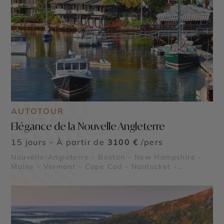
AUTOTOUR
Elégance de la Nouvelle Angleterre
15 jours - À partir de
3100 €
/pers
Nouvelle-Angleterre - Boston - New Hampshire -
Maine - Vermont - Cape Cod - Nantucket -
Martha's Vineyard - Le Freedom Trail - Parc
National Acadia - White Mountains