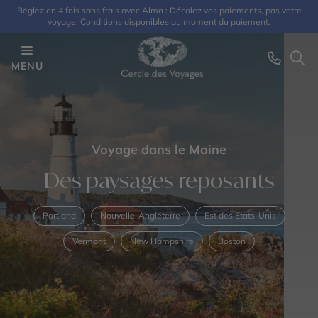
Réglez en 4 fois sans frais avec Alma : Décalez vos paiements, pas votre
voyage. Conditions disponibles au moment du paiement.
MENU
Voyage dans le Maine
Des paysages reposants
Portland
Nouvelle-Angleterre
Est des Etats-Unis
Vermont
New Hampshire
Boston