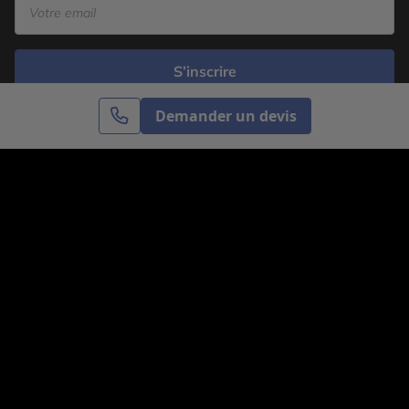
S’inscrire
Demander un devis
Cercle des Voyages est une agence de voyage
spécialisée dans le sur-mesure, appartenant au groupe
Cercle des Vacances. Grâce à notre expertise et notre
passion du voyage, nous sommes là pour vous aider à
réaliser le voyage de vos rêves. Notre équipe est à
votre écoute pour créer le voyage qui vous ressemble.
Co-concevez votre voyage
Nous contacter