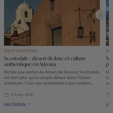
DESTINATIONS
DE
Scottsdale : désert de luxe et culture
San
authentique en Arizona
pou
Nichée aux portes du désert de Sonora, Scottsdale
Nic
est bien plus qu’un simple détour dans l’Ouest
l’o
américain. C’est une destination à part entière,
sur
subtile alliance de nature spectaculaire, de culture
cal
raffinée et de douceur de vivre. Ici, le désert
de 
3 février 2026
devient un décor d’exception pour vivre des
méd
Lire l'article
Lire
expériences uniques, entre galeries d’art, spas
Sit
d’exception, gastronomie inventive […]
ell