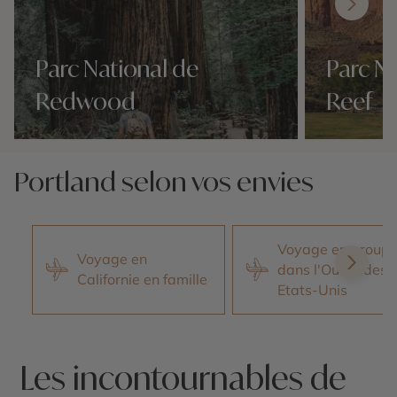
Parc National de
Parc Na
Redwood
Reef
Nos 2 idées voyage
Nos 2 idées vo
Portland selon vos envies
Voyage en group
Voyage en
dans l'Ouest des
Californie en famille
Etats-Unis
Les incontournables de