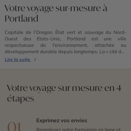
Votre voyage sur-mesure à
Portland
Capitale de l’Oregon, État vert et sauvage du Nord-
Ouest des Etats-Unis, Portland est une ville
respectueuse de l’environnement, attachée au
développement durable depuis longtemps. La « cité des
roses » est aussi connue pour sa culture alternative et
Lire la suite
sa gastronomie privilégiant les produits locaux et les
tendances vegan. Un voyage à Portland est l’occasion
de visiter des musées, des parcs et des boutiques
inédites. Située entre océan et montagnes, elle est le
Votre voyage sur mesure en 4
point de départ d’excursions dans la Columbia River
étapes
Gorge au fil de chutes d’eau spectaculaires. Poussez
jusqu’au
mount Hood
, le plus haut sommet de l’Etat, qui
culmine à 3426 mètres et où on peut pratiquer le ski
toute l’année. Autre destination proche de Portland : la
Exprimez vos envies
01
vallée de la Willamette, avec ses vignobles réputés,
ses vergers et ses nombreuses fermes. Le parc national
Remplissez notre formulaire en ligne et