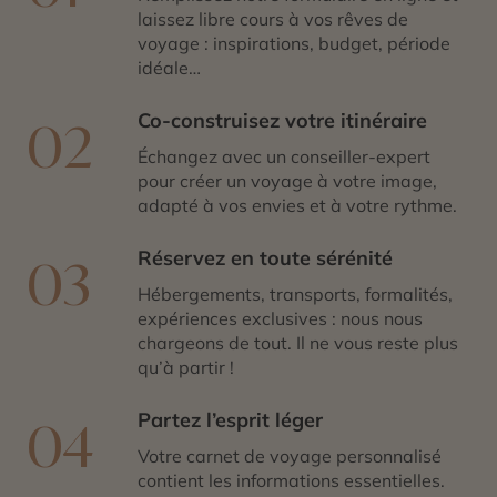
du Crater Lake est aussi un incontournable à découvrir
laissez libre cours à vos rêves de
au départ de Portland. Ce lac d’un bleu intense reflète
voyage : inspirations, budget, période
avec majesté les falaises qui l’entourent.
idéale…
Co-construisez votre itinéraire
02
Échangez avec un conseiller-expert
pour créer un voyage à votre image,
adapté à vos envies et à votre rythme.
Réservez en toute sérénité
03
Hébergements, transports, formalités,
expériences exclusives : nous nous
chargeons de tout. Il ne vous reste plus
qu’à partir !
Partez l’esprit léger
04
Votre carnet de voyage personnalisé
contient les informations essentielles.