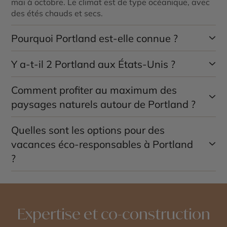
mai à octobre. Le climat est de type océanique, avec
des étés chauds et secs.
Pourquoi Portland est-elle connue ?
Y a-t-il 2 Portland aux États-Unis ?
C’est une ville écologique engagée pour le
développement durable et connue pour sa culture
alternative.
Comment profiter au maximum des
Oui, Portland en Oregon et Portland dans le Maine.
paysages naturels autour de Portland ?
Quelles sont les options pour des
Le mieux est de faire des excursions jusqu’à la
Columbia River Gorge, au Mount Hood, à la Vallée de
vacances éco-responsables à Portland
la Willamette et au littoral océanique.
?
A Portland, on peut facilement se déplacer en vélo, à
pied ou en utilisant les transports en commun. Pour se
restaurer, il existe de nombreux restaurants
Expertise et co-construction
privilégiant les produits locaux.