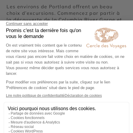
Les environs de Portland offrent un beau
choix d’excursions. Commencez par partir à
la découverte de la Columbia River Gorge et
de ses spectaculaires cascades. Faites une
halte aux Multnomah Falls, les chutes d’eau
les plus prisées de la région. La route, qui
longe la gorge, offre des points de vue
superbes. Lors de votre excursion, vous avez
la possibilité de vous adonner à la planche à
voile à Hood River et d’emprunter la Fruit
Loop, une route panoramique, qui vous mène
au milieu de vergers et de vignobles. Vous
êtes aussi tout prêts du Mount Hood, le plus
haut sommet de
l’Oregon
, qui ravit les
amateurs de sports d’hiver et de randonnées.
Autres options pour une excursion d’une
journée au départ de Portland : explorer la
Vallée de la Willamette et ses vignobles
réputés, se rendre sur les plages sauvages
du littoral Pacifique ou découvrir le Crater