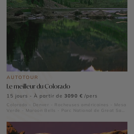
AUTOTOUR
Le meilleur du Colorado
15 jours - À partir de
3090 €
/pers
Colorado - Denver - Rocheuses américaines - Mesa
Verde - Maroon Bells - Parc National de Great Sand
Dunes - Parc National Black Canyon of the
Gunnison - Garden of the Gods - Parc National
Rocky Mountain