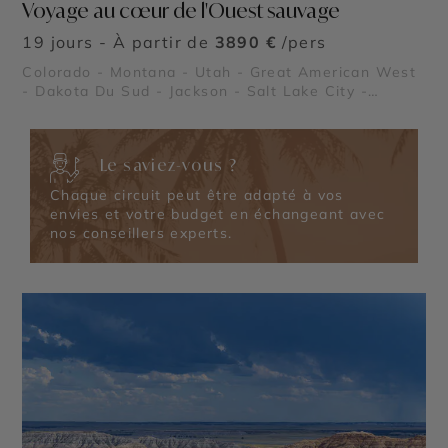
Voyage au cœur de l'Ouest sauvage
19 jours - À partir de
3890 €
/pers
Colorado - Montana - Utah - Great American West
- Dakota Du Sud - Jackson - Salt Lake City -
Denver - Rocheuses américaines - Parc National de
Yellowstone - Black Hills - Parc National Rocky
Mountain - Parc national de Grand Teton - Parc
Le saviez-vous ?
National des Badlands - Mont Rushmore
Chaque circuit peut être adapté à vos
envies et votre budget en échangeant avec
nos conseillers experts.