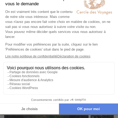
chargeons de tout. Il ne vous reste plus
qu’à partir !
Partez l’esprit léger
04
Votre carnet de voyage personnalisé
contient les informations essentielles.
Sur place, notre conciergerie reste
disponible 24/7
Demander un devis
Destinations à proximité de
Parc National Rocky Mountain