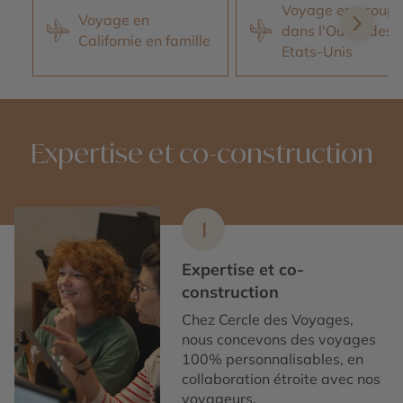
Voyage en group
Voyage en
dans l'Ouest des
Californie en famille
Etats-Unis
Expertise et co-construction
1
Expertise et co-
construction
Chez Cercle des Voyages,
nous concevons des voyages
100% personnalisables, en
collaboration étroite avec nos
voyageurs.