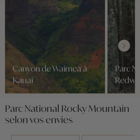
Canyon de Waimea à
Parc N
Kauai
Redw
Nos 3 idées voyage
Nos 3 idées vo
Parc National Rocky Mountain
selon vos envies