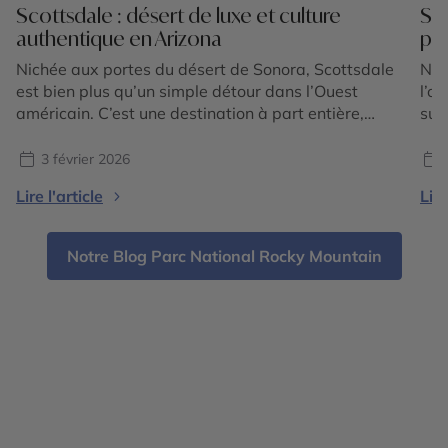
Scottsdale : désert de luxe et culture
San
authentique en Arizona
pou
Nichée aux portes du désert de Sonora, Scottsdale
Nic
est bien plus qu’un simple détour dans l’Ouest
l’o
américain. C’est une destination à part entière,
sur
subtile alliance de nature spectaculaire, de culture
cal
raffinée et de douceur de vivre. Ici, le désert
de 
3 février 2026
devient un décor d’exception pour vivre des
méd
Lire l'article
Lire
expériences uniques, entre galeries d’art, spas
Sit
d’exception, gastronomie inventive […]
ell
rel
Notre Blog Parc National Rocky Mountain