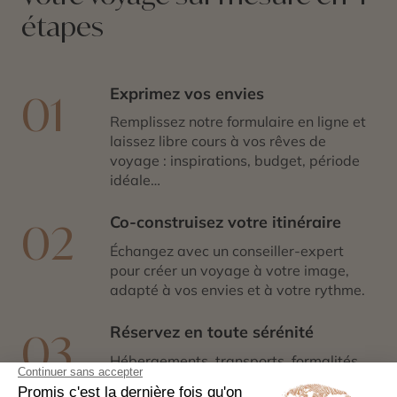
étapes
Exprimez vos envies
01
Remplissez notre formulaire en ligne et
laissez libre cours à vos rêves de
voyage : inspirations, budget, période
idéale…
Co-construisez votre itinéraire
02
Échangez avec un conseiller-expert
pour créer un voyage à votre image,
adapté à vos envies et à votre rythme.
Réservez en toute sérénité
03
Hébergements, transports, formalités,
expériences exclusives : nous nous