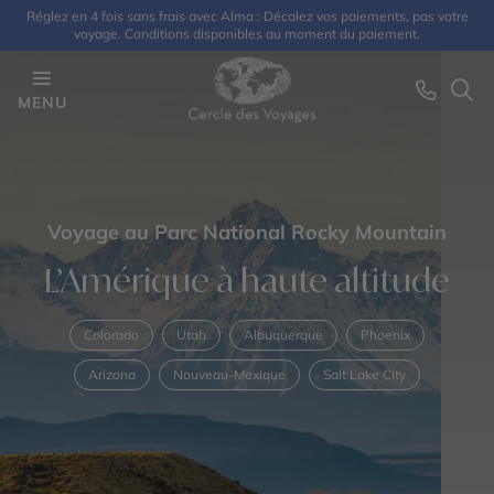
Réglez en 4 fois sans frais avec Alma : Décalez vos paiements, pas votre
voyage. Conditions disponibles au moment du paiement.
MENU
Voyage au Parc National Rocky Mountain
L’Amérique à haute altitude
Colorado
Utah
Albuquerque
Phoenix
Arizona
Nouveau-Mexique
Salt Lake City