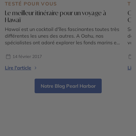
TESTÉ POUR VOUS
TE
Le meilleur itinéraire pour un voyage à
Où
Hawaï
Oue
Hawaï est un cocktail d'îles fascinantes toutes très
Sep
différentes les unes des autres. A Oahu, nos
déc
spécialistes ont adoré explorer les fonds marins et
vac
s'imprégner de "l'ambiance surfeur" tandis qu'à
ret
Kauai elles ont exploré les différents reliefs comme
tem
14 février 2017
le Waimea Canyon. Condensé de ce que Hawaï a
pou
Lire l'article
Lire
à offrir, Maui est un incontournable que nos
rou
expertes ont parcouru entre plages, cratères et
ple
cascades avant de terminer par Big Island, la plus
des
Notre Blog Pearl Harbor
volcanique de toutes.