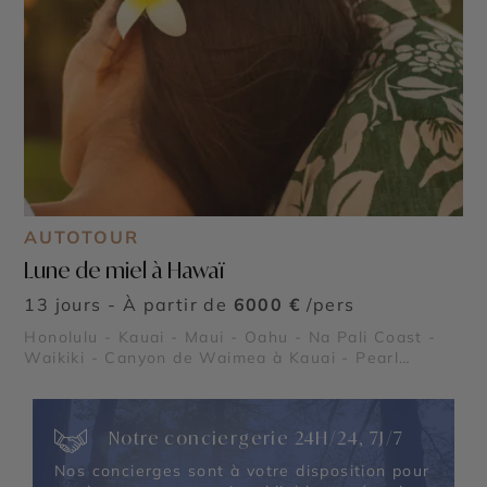
AUTOTOUR
Lune de miel à Hawaï
13 jours - À partir de
6000 €
/pers
Honolulu - Kauai - Maui - Oahu - Na Pali Coast -
Waikiki - Canyon de Waimea à Kauai - Pearl
Harbor
Notre conciergerie 24H/24, 7J/7
Nos concierges sont à votre disposition pour