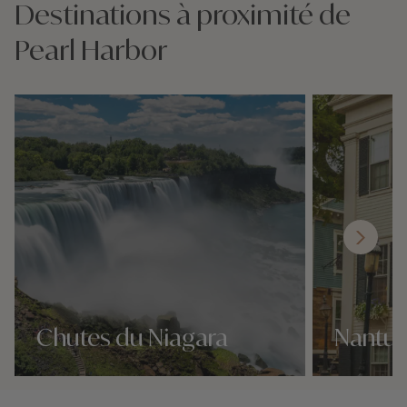
Destinations à proximité de
Pearl Harbor
Chutes du Niagara
Nantuc
Nos 6 idées voyage
Nos 6 idées vo