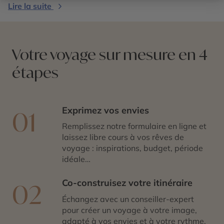
humains et militaires du conflit. Explorer Pearl Harbor,
Lire la suite
c’est vivre un moment fort et introspectif, où l’émotion
naît du lien direct avec l’histoire. Une étape essentielle
à Hawaï, empreinte de gravité et de mémoire, qui invite
à la réflexion autant qu’au souvenir.
Votre voyage sur mesure en 4
étapes
Exprimez vos envies
01
Remplissez notre formulaire en ligne et
laissez libre cours à vos rêves de
voyage : inspirations, budget, période
idéale…
Co-construisez votre itinéraire
02
Échangez avec un conseiller-expert
pour créer un voyage à votre image,
adapté à vos envies et à votre rythme.