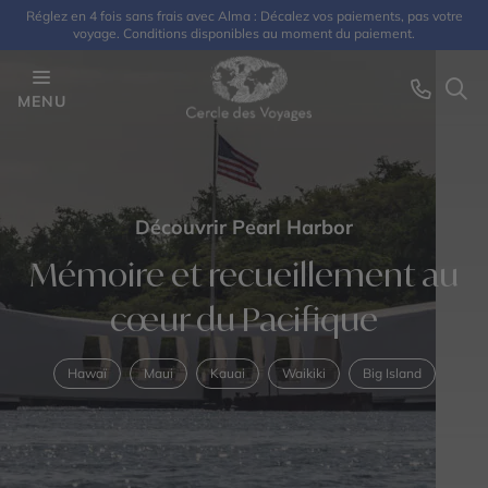
Réglez en 4 fois sans frais avec Alma : Décalez vos paiements, pas votre
voyage. Conditions disponibles au moment du paiement.
MENU
Découvrir Pearl Harbor
Mémoire et recueillement au
cœur du Pacifique
Hawaï
Maui
Kauai
Waikiki
Big Island