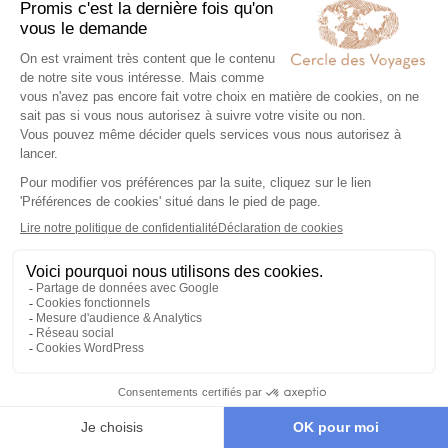
Voyage de noces à Hawaï
Votre voyage sur-mesure en
Pearl Harbor
Un voyage à
Pearl Harbor
est une immersion dans l’un
des lieux les plus marquants de l’histoire
contemporaine, là où la mémoire collective se mêle au
silence du port. Situé à
Honolulu
, sur l’île d’Oahu, Pearl
Harbor frappe par la solennité de son atmosphère et la
Pearl Harbor est mondialement connu pour l’attaque du
force émotionnelle qui se dégage de ses eaux paisibles.
7 décembre 1941, événement fondateur qui a
profondément marqué l’histoire des
États-Unis
et du
monde. La découverte se fait avec retenue, à travers
les différents mémoriaux et sites emblématiques, dont
Au-delà de sa portée historique, Pearl Harbor offre une
l’USS Arizona Memorial, édifié au-dessus de l’épave du
expérience de compréhension et de transmission.
navire. Ici, le temps semble suspendu : on observe, on
Musées, témoignages et navires historiques, comme le
lit, on se recueille, dans une approche respectueuse et
cuirassé Missouri, permettent d’appréhender les enjeux
profondément émouvante.