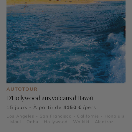
AUTOTOUR
D'Hollywood aux volcans d’Hawaï
15 jours - À partir de
4150 €
/pers
Los Angeles - San Francisco - Californie - Honolulu
©
- Maui - Oahu - Hollywood - Waikiki - Alcatraz -
Pearl Harbor