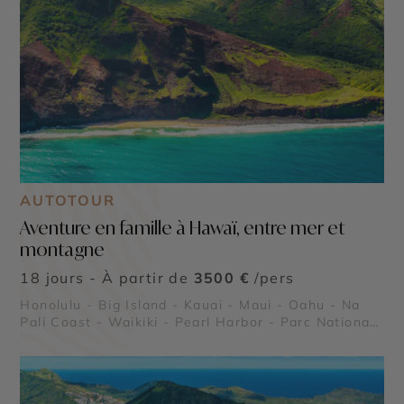
AUTOTOUR
Aventure en famille à Hawaï, entre mer et
montagne
18 jours - À partir de
3500 €
/pers
Honolulu - Big Island - Kauai - Maui - Oahu - Na
Pali Coast - Waikiki - Pearl Harbor - Parc National
des Volcans de Big Island - Canyon de Waimea à
Kauai