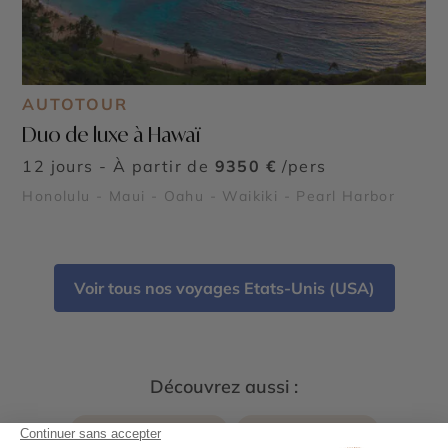
AUTOTOUR
Duo de luxe à Hawaï
12 jours - À partir de
9350 €
/pers
Honolulu - Maui - Oahu - Waikiki - Pearl Harbor
Voir tous nos voyages Etats-Unis (USA)
Découvrez aussi :
Autotour à Hawaï
Combiné Hawaï