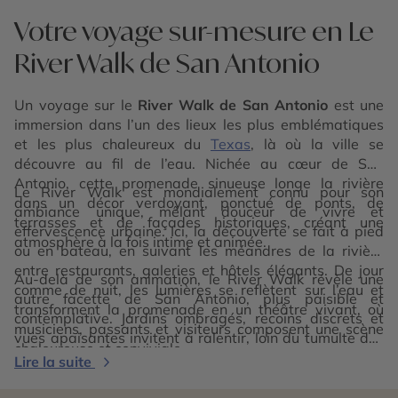
Votre voyage sur-mesure en Le
River Walk de San Antonio
Un voyage sur le
River Walk de San Antonio
est une
immersion dans l’un des lieux les plus emblématiques
et les plus chaleureux du
Texas
, là où la ville se
découvre au fil de l’eau. Nichée au cœur de San
Antonio, cette promenade sinueuse longe la rivière
Le River Walk est mondialement connu pour son
dans un décor verdoyant, ponctué de ponts, de
ambiance unique, mêlant douceur de vivre et
terrasses et de façades historiques, créant une
effervescence urbaine. Ici, la découverte se fait à pied
atmosphère à la fois intime et animée.
ou en bateau, en suivant les méandres de la rivière
entre restaurants, galeries et hôtels élégants. De jour
Au-delà de son animation, le River Walk révèle une
comme de nuit, les lumières se reflètent sur l’eau et
autre facette de San Antonio, plus paisible et
transforment la promenade en un théâtre vivant, où
contemplative. Jardins ombragés, recoins discrets et
musiciens, passants et visiteurs composent une scène
vues apaisantes invitent à ralentir, loin du tumulte des
chaleureuse et conviviale.
rues voisines. Explorer le River Walk de San Antonio,
Lire la suite
c’est vivre une expérience sensorielle et urbaine
singulière, entre culture, détente et art de vivre texan.