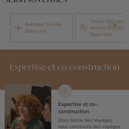
Circuit accompag
Autotour Sud des
dans le Sud des
Etats Unis
États-Unis
Expertise et co-construction
1
Expertise et co-
construction
Chez Cercle des Voyages,
nous concevons des voyages