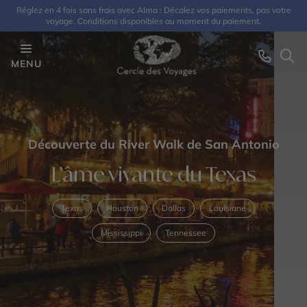
Réglez en 4 fois sans frais avec Alma : Décalez vos paiements, pas votre
voyage. Conditions disponibles au moment du paiement.
MENU
Découverte du River Walk de San Antonio
L’âme vivante du Texas
Texas
Houston
Dallas
Louisiane
Mississippi
Tennessee