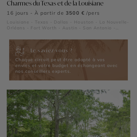
Charmes du Texas et de la Louisiane
16 jours - À partir de
3500 €
/pers
Louisiane - Texas - Dallas - Houston - La Nouvelle-
Orléans - Fort Worth - Austin - San Antonio -
Lafayette - Région des plantations - Les Bayous -
Le Pays Cajun - Le Quartier Français de la Nouvelle
Orléans - NASA Johnson Space Center - Stockyards
Le saviez-vous ?
de Fort Worth - Missions de San Antonio - Le River
Walk de San Antonio - Les ranchs au Texas
Chaque circuit peut être adapté à vos
envies et votre budget en échangeant avec
nos conseillers experts.