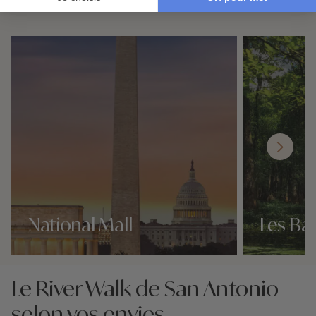
River Walk de San Antonio
National Mall
Les Ba
Nos 3 idées voyage
Nos 3 idées vo
Le River Walk de San Antonio
selon vos envies