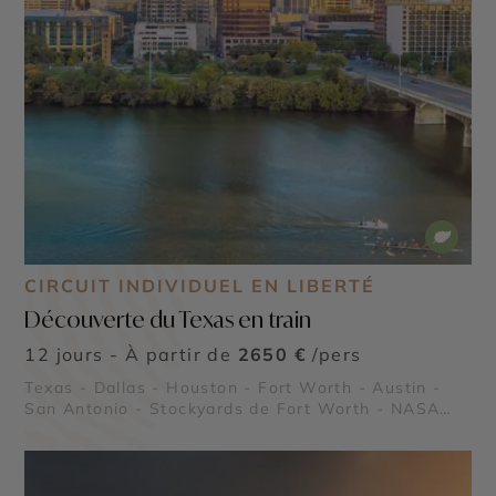
CIRCUIT INDIVIDUEL EN LIBERTÉ
Découverte du Texas en train
12 jours - À partir de
2650 €
/pers
Texas - Dallas - Houston - Fort Worth - Austin -
San Antonio - Stockyards de Fort Worth - NASA
Johnson Space Center - Missions de San Antonio -
Le River Walk de San Antonio