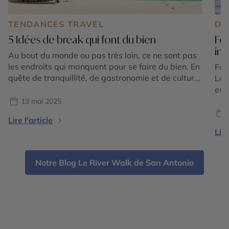
TENDANCES TRAVEL
DE
5 Idées de break qui font du bien
For
in
Au bout du monde ou pas très loin, ce ne sont pas
les endroits qui manquent pour se faire du bien. En
For
quête de tranquillité, de gastronomie et de culture,
Lau
de nature ou de sport, notre sélection répond à
est
toutes ces envies. Chacune, dans des styles très
ses
13 mai 2025
différents, surfe sur le bien-être de tous ceux […]
pla
Lire l'article
dyn
Lire
du 
Flor
Notre Blog Le River Walk de San Antonio