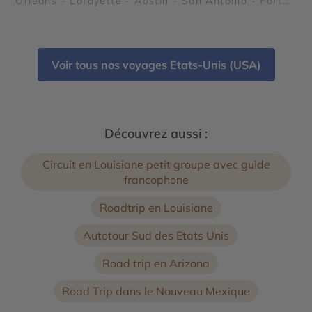
Orléans - Lafayette - Austin - San Antonio - Fort
Worth - Le Quartier Français de la Nouvelle
Orléans - Région des plantations - Les Bayous - Le
Pays Cajun - Missions de San Antonio - Le River
Walk de San Antonio - NASA Johnson Space Center
Voir tous nos voyages Etats-Unis (USA)
- Stockyards de Fort Worth - Les ranchs au Texas
Découvrez aussi :
Circuit en Louisiane petit groupe avec guide
francophone
Roadtrip en Louisiane
Autotour Sud des Etats Unis
Road trip en Arizona
Road Trip dans le Nouveau Mexique