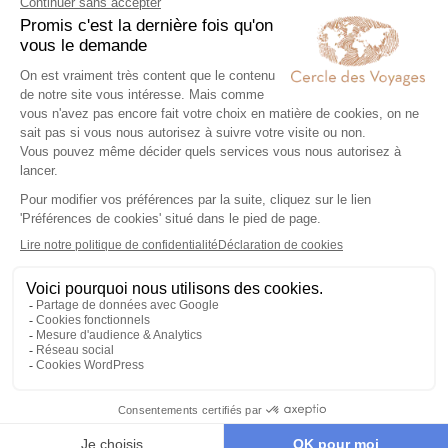
03
Hébergements, transports, formalités,
expériences exclusives : nous nous
chargeons de tout. Il ne vous reste plus
qu’à partir !
Partez l’esprit léger
04
Votre carnet de voyage personnalisé
contient les informations essentielles.
Sur place, notre conciergerie reste
disponible 24/7
Demander un devis
Destinations à proximité de Le