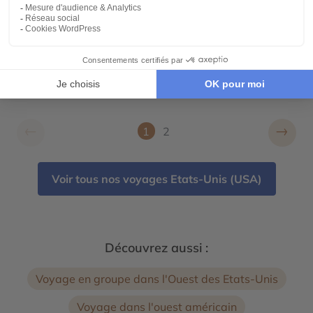
Wild West en Images : Voyage
Photographique Guidé
15 jours - À partir de
5290 €
/pers
Phoenix - Las Vegas - Utah - Arizona - Grand
Canyon - Monument Valley - Death Valley (La
Vallée de la Mort) - Lake Powell - Parc National de
Canyonlands - Parc National de Arches - Parc
National de Capitol Reef
←
→
1
2
Voir tous nos voyages Etats-Unis (USA)
Découvrez aussi :
Voyage en groupe dans l'Ouest des Etats-Unis
Voyage dans l'ouest américain