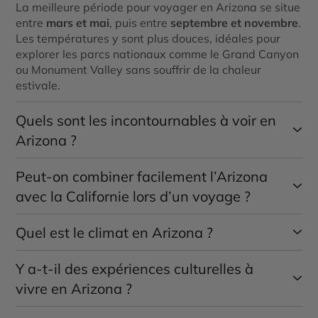
La meilleure période pour voyager en Arizona se situe
entre
mars et mai
, puis entre
septembre et novembre
.
Les températures y sont plus douces, idéales pour
explorer les parcs nationaux comme le Grand Canyon
ou Monument Valley sans souffrir de la chaleur
estivale.
Quels sont les incontournables à voir en
Arizona ?
Peut-on combiner facilement l’Arizona
L’Arizona regorge de lieux iconiques :
le Grand
Canyon
,
Monument Valley
,
Antelope Canyon
et
avec la Californie lors d’un voyage ?
Horseshoe Bend
sont les plus spectaculaires. Ne
manque pas non plus
Sedona
, connue pour ses
Quel est le climat en Arizona ?
Oui, c’est même une combinaison très populaire. Un
formations rocheuses rouges, et
le désert de Sonora
,
road trip depuis la Californie (Los Angeles ou San
à la biodiversité étonnante.
Francisco) permet de rejoindre facilement l’Arizona en
Y a-t-il des expériences culturelles à
L’Arizona a un climat désertique, avec des étés très
traversant le désert et en découvrant plusieurs parcs
chauds (souvent au-dessus de 40°C) et des hivers
vivre en Arizona ?
nationaux. Ce type d’itinéraire est parfait pour un
doux. En altitude, comme à Flagstaff ou au Grand
voyage
Ouest américain
riche et varié.
Canyon, les températures sont plus fraîches, avec