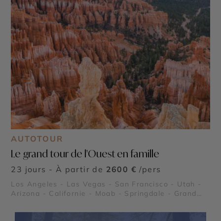
AUTOTOUR
Le grand tour de l'Ouest en famille
23 jours - À partir de
2600 €
/pers
Los Angeles - Las Vegas - San Francisco - Utah -
Arizona - Californie - Moab - Springdale - Grand
Canyon - Lake Powell - Death Valley (La Vallée de
la Mort) - Parc National de Yosemite - Bryce