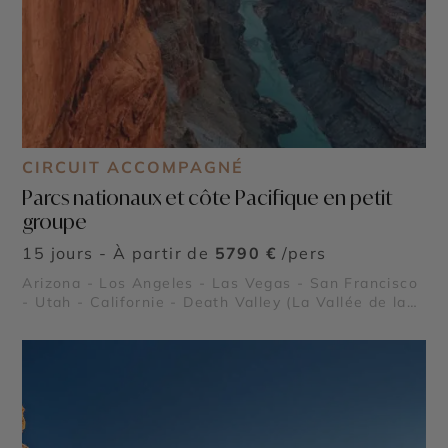
CIRCUIT ACCOMPAGNÉ
Parcs nationaux et côte Pacifique en petit
groupe
15 jours - À partir de
5790 €
/pers
Arizona - Los Angeles - Las Vegas - San Francisco
- Utah - Californie - Death Valley (La Vallée de la
Mort) - Grand Canyon - Lake Powell - Bryce
Canyon - Alcatraz - Parcs nationaux de Sequoia et
Kings Canyon - Route panoramique Highway 1