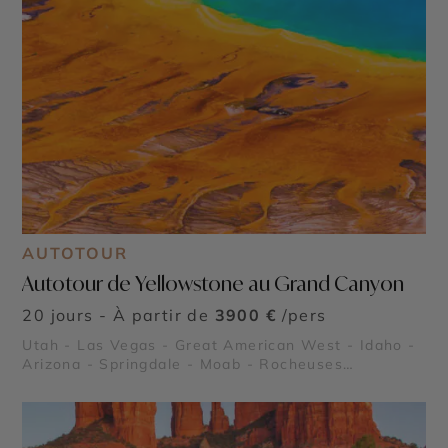
AUTOTOUR
Autotour de Yellowstone au Grand Canyon
20 jours - À partir de
3900 €
/pers
Utah - Las Vegas - Great American West - Idaho -
Arizona - Springdale - Moab - Rocheuses
américaines - Grand Canyon - Lake Powell - Bryce
Canyon - Parc National de Yellowstone - Monument
Valley - Parc national de Grand Teton - Parc
National de Arches