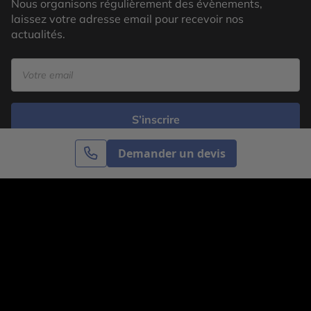
Nous organisons régulièrement des évènements,
laissez votre adresse email pour recevoir nos
actualités.
S’inscrire
Demander un devis
Cercle des Voyages est une agence de voyage
spécialisée dans le sur-mesure, appartenant au groupe
Cercle des Vacances. Grâce à notre expertise et notre
passion du voyage, nous sommes là pour vous aider à
réaliser le voyage de vos rêves. Notre équipe est à
votre écoute pour créer le voyage qui vous ressemble.
Co-concevez votre voyage