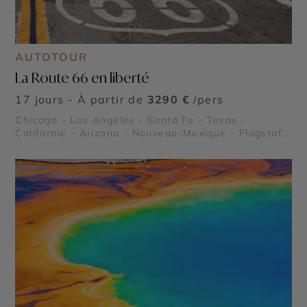
AUTOTOUR
La Route 66 en liberté
17 jours - À partir de
3290 €
/pers
Chicago - Los Angeles - Santa Fe - Texas -
Californie - Arizona - Nouveau-Mexique - Flagstaff
- Route 66 - Kingman en Arizona - Grand Canyon