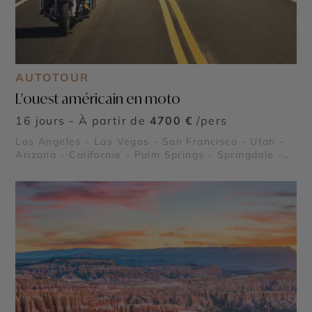
AUTOTOUR
L'ouest américain en moto
16 jours - À partir de
4700 €
/pers
Los Angeles - Las Vegas - San Francisco - Utah -
Arizona - Californie - Palm Springs - Springdale -
Grand Canyon - Death Valley (La Vallée de la Mort)
- Lake Powell - Joshua Tree - Route 66 - Kingman
en Arizona - Alcatraz - Route panoramique
Highway 1 - Parc National de Zion