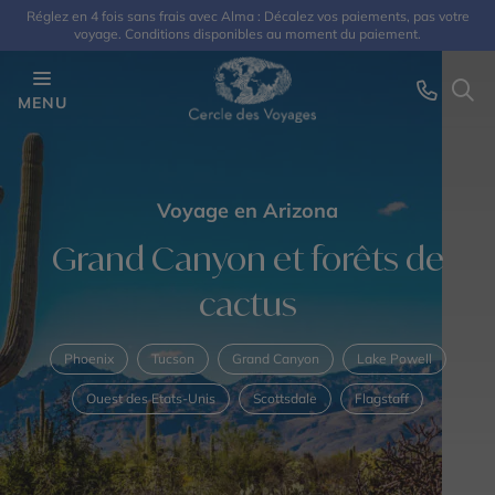
Réglez en 4 fois sans frais avec Alma : Décalez vos paiements, pas votre
voyage. Conditions disponibles au moment du paiement.
MENU
Voyage en Arizona
Grand Canyon et forêts de
cactus
Phoenix
Tucson
Grand Canyon
Lake Powell
Ouest des Etats-Unis
Scottsdale
Flagstaff