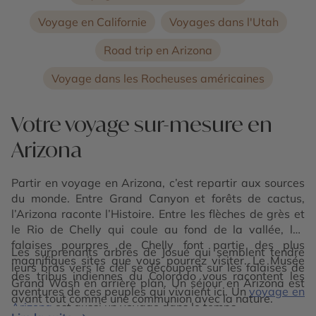
Voyage en Californie
Voyages dans l'Utah
Road trip en Arizona
Voyage dans les Rocheuses américaines
Votre voyage sur-mesure en
Arizona
Partir en voyage en Arizona, c’est repartir aux sources
du monde. Entre Grand Canyon et forêts de cactus,
l’Arizona raconte l’Histoire. Entre les flèches de grès et
le Rio de Chelly qui coule au fond de la vallée, les
falaises pourpres de Chelly font partie des plus
Les surprenants arbres de Josué qui semblent tendre
magnifiques sites que vous pourrez visiter. Le Musée
leurs bras vers le ciel se découpent sur les falaises de
des tribus indiennes du Colorado vous racontent les
Grand Wash en arrière plan. Un séjour en Arizona est
aventures de ces peuples qui vivaient ici. Un
voyage en
avant tout comme une communion avec la nature.
Arizona
est aussi un voyage dans le temps.