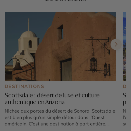
DESTINATIONS
DE
Scottsdale : désert de luxe et culture
San
authentique en Arizona
pou
Nichée aux portes du désert de Sonora, Scottsdale
Nic
est bien plus qu’un simple détour dans l’Ouest
l’o
américain. C’est une destination à part entière,
sur
subtile alliance de nature spectaculaire, de culture
cal