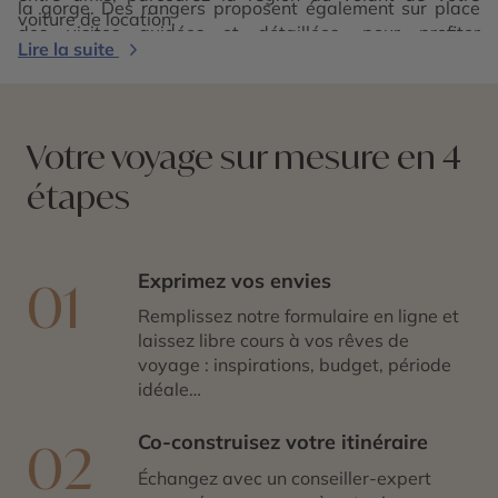
la gorge. Des rangers proposent également sur place
voiture de location.
des visites guidées et détaillées, pour profiter
Lire la suite
pleinement de votre
voyage dans l’Ouest des USA
.
Votre voyage sur mesure en 4
étapes
Exprimez vos envies
01
Remplissez notre formulaire en ligne et
laissez libre cours à vos rêves de
voyage : inspirations, budget, période
idéale…
Co-construisez votre itinéraire
02
Échangez avec un conseiller-expert