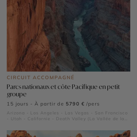
CIRCUIT ACCOMPAGNÉ
Parcs nationaux et côte Pacifique en petit
groupe
15 jours - À partir de
5790 €
/pers
Arizona - Los Angeles - Las Vegas - San Francisco
- Utah - Californie - Death Valley (La Vallée de la
Mort) - Grand Canyon - Lake Powell - Bryce
Canyon - Alcatraz - Parcs nationaux de Sequoia et
Kings Canyon - Route panoramique Highway 1