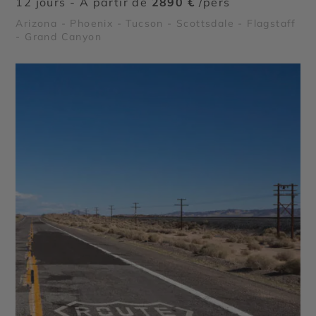
12 jours - À partir de
2890 €
/pers
Arizona - Phoenix - Tucson - Scottsdale - Flagstaff
- Grand Canyon