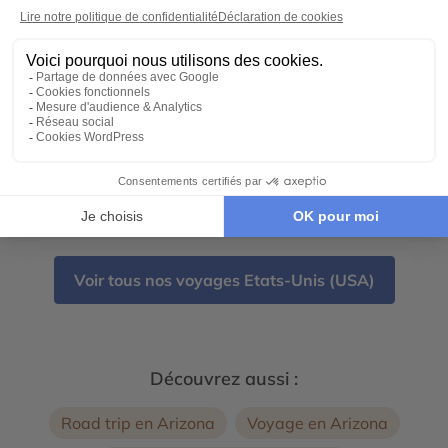
Traversez les États-Unis au guidon de votre
moto sur la mythique Route 66
16 jours - À partir de
6590 €
/pers
Chicago - Los Angeles - Las Vegas - Nouveau-
Mexique - Californie - Arizona - Albuquerque -
Grand Canyon - Route 66
←
→
1
2
Voir tous nos voyages Etats-Unis (USA)
Découvrez aussi :
Road trip en Arizona
Voyage en Arizona