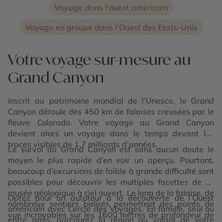
Voyage dans l'ouest américain
Voyage en groupe dans l'Ouest des Etats-Unis
Votre voyage sur-mesure au
Grand Canyon
Inscrit au patrimoine mondial de l’Unesco, le Grand
Canyon déroule des 450 km de falaises creusées par le
fleuve Colorado. Votre voyage au Grand Canyon
devient alors un voyage dans le temps devant les
traces visibles de 1,7 milliards d’années.
Le survol du Grand Canyon est sans aucun doute le
moyen le plus rapide d’en voir un aperçu. Pourtant,
beaucoup d’excursions de faible à grande difficulté sont
possibles pour découvrir les multiples facettes de ce
musée géologique à ciel ouvert. Le long de la falaise, de
Optez pour un autotour à la découverte de l’Ouest
nombreux sentiers balisés permettent des points de
américain avec Cercle des Voyages. En famille, seul ou
vue incroyables sur les 1600 mètres de profondeur de
entre amis, parcourez la région au volant de votre