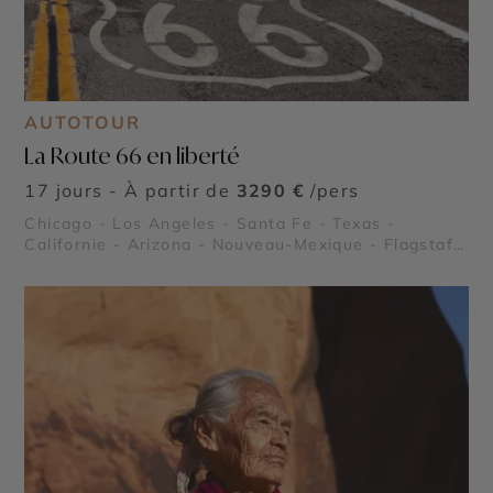
AUTOTOUR
La Route 66 en liberté
17 jours - À partir de
3290 €
/pers
Chicago - Los Angeles - Santa Fe - Texas -
Californie - Arizona - Nouveau-Mexique - Flagstaff
- Route 66 - Kingman en Arizona - Grand Canyon