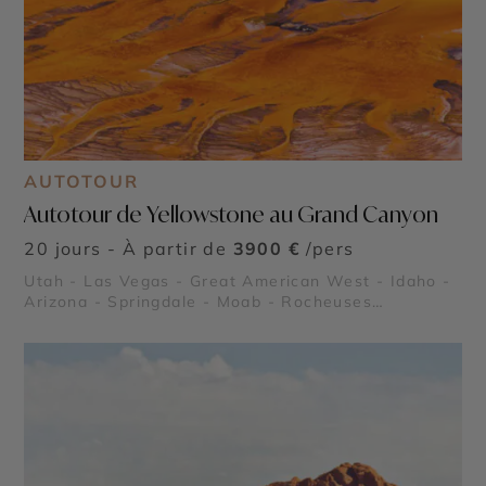
AUTOTOUR
Autotour de Yellowstone au Grand Canyon
20 jours - À partir de
3900 €
/pers
Utah - Las Vegas - Great American West - Idaho -
Arizona - Springdale - Moab - Rocheuses
américaines - Grand Canyon - Lake Powell - Bryce
Canyon - Parc National de Yellowstone - Monument
Valley - Parc national de Grand Teton - Parc
National de Arches