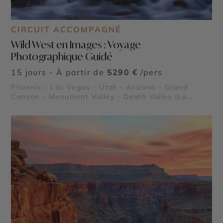
CIRCUIT ACCOMPAGNÉ
Wild West en Images : Voyage
Photographique Guidé
15 jours - À partir de
5290 €
/pers
Phoenix - Las Vegas - Utah - Arizona - Grand
Canyon - Monument Valley - Death Valley (La
Vallée de la Mort) - Lake Powell - Parc National de
Canyonlands - Parc National de Arches - Parc
National de Capitol Reef