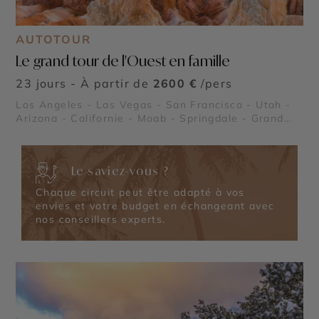
AUTOTOUR
Le grand tour de l'Ouest en famille
23 jours - À partir de
2600 €
/pers
Los Angeles - Las Vegas - San Francisco - Utah -
Arizona - Californie - Moab - Springdale - Grand
Canyon - Lake Powell - Death Valley (La Vallée de
la Mort) - Parc National de Yosemite - Bryce
Canyon - Monument Valley - Parc National de
Le saviez-vous ?
Canyonlands - Alcatraz - Route panoramique
Highway 1 - Parc National de Zion - Parc National
Chaque circuit peut être adapté à vos
de Arches - Parc National de Capitol Reef
envies et votre budget en échangeant avec
nos conseillers experts.