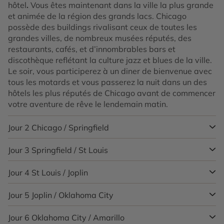
hôtel
.
Vous êtes maintenant dans la ville la plus grande
et animée de la région des grands lacs. Chicago
possède des buildings rivalisant ceux de toutes les
grandes villes, de nombreux musées réputés, des
restaurants, cafés, et d’innombrables bars et
discothèque reflétant la culture jazz et blues de la ville.
Le soir, vous participerez à un diner de bienvenue avec
tous les motards et vous passerez la nuit dans un des
hôtels les plus réputés de Chicago avant de commencer
votre aventure de rêve le lendemain matin.
Jour 2
Chicago / Springfield
Jour 3
Springfield / St Louis
Ce matin, récupérez votre moto
et soyez prêts pour
l’ultime aventure Américaine. La légendaire Route 66
commence devant notre agence EagleRider, traverse
Jour 4
St Louis / Joplin
Aujourd’hui, vous vous dirigerez vers St. Louis ! Vous
l’Illinois et se dirige vers la côte pacifique. En partant de
resterez principalement sur les deux voies de la route
Chicago, vous vous dirigez vers le Sud tout en longeant
66 et traverserez les champs de maïs et les petits
Jour 5
Joplin / Oklahoma City
Essayez de vous levez assez tôt pour observer une
la piste Pontiac. Cette route traverse Joliet, passe
villages représentatifs du cœur de l’Amérique. Lors de
superbe vue de l’arche de St. Louis et de la rivière du
devant le géant de Gemini, s’arrête à l’incroyable
votre arrivée à St. Louis, vous emprunterez le fameux
Mississippi avant de partir. Vous quittez la ville et
Jour 6
Oklahoma City / Amarillo
Ce jour est consacré entièrement à rouler ! Vous quittez