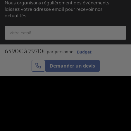
Nous organisons régulièrement des évènements,
laissez votre adresse email pour recevoir nos
actualités.
6590€ à 7970€
S’inscrire
par personne
Budget
Demander un devis
Cercle des Voyages est une agence de voyage
spécialisée dans le sur-mesure, appartenant au groupe
Cercle des Vacances. Grâce à notre expertise et notre
passion du voyage, nous sommes là pour vous aider à
réaliser le voyage de vos rêves. Notre équipe est à
votre écoute pour créer le voyage qui vous ressemble.
Co-concevez votre voyage