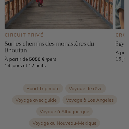
CIRCUIT PRIVÉ
CROI
Sur les chemins des monastères du
Egypt
Bhoutan
À part
15 jou
À partir de
5050 €
/pers
14 jours et 12 nuits
Road Trip moto
Voyage de rêve
Voyage avec guide
Voyage à Los Angeles
Voyage à Albuquerque
Voyage au Nouveau-Mexique