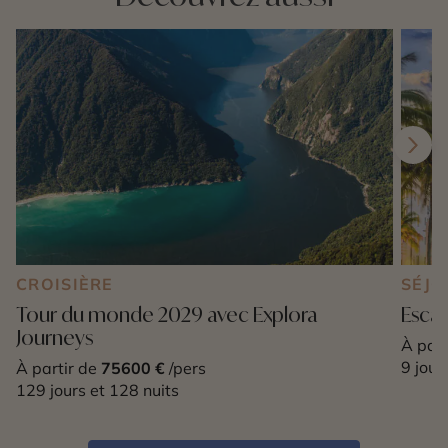
CROISIÈRE
SÉJO
Tour du monde 2029 avec Explora
Esca
Journeys
À part
9 jour
À partir de
75600 €
/pers
129 jours et 128 nuits