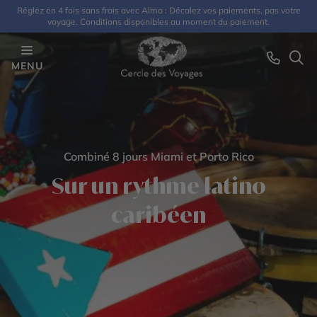
Réglez en 4 fois sans frais avec Alma : Décalez vos paiements, pas votre
voyage. Conditions disponibles au moment du paiement.
MENU
Combiné 8 jours Miami et Porto Rico
Sur un rythme latino
caribéen