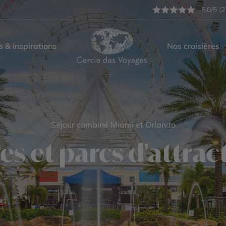
5,0/5 (2
s & inspirations
Nos croisières
Séjour combiné Miami et Orlando
es et parcs d'attrac