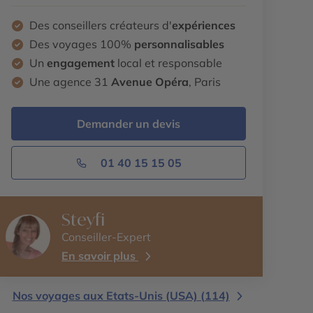
Des conseillers créateurs d'
expériences
Des voyages 100%
personnalisables
Un
engagement
local et responsable
Une agence 31
Avenue Opéra
, Paris
Demander un devis
01 40 15 15 05
Steyfi
Conseiller-Expert
En savoir plus
Nos voyages aux Etats-Unis (USA) (114)