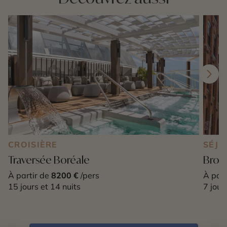
CROISIÈRE
SÉJO
Traversée Boréale
Brook
À partir de
8200 €
/pers
À part
15 jours et 14 nuits
7 jour