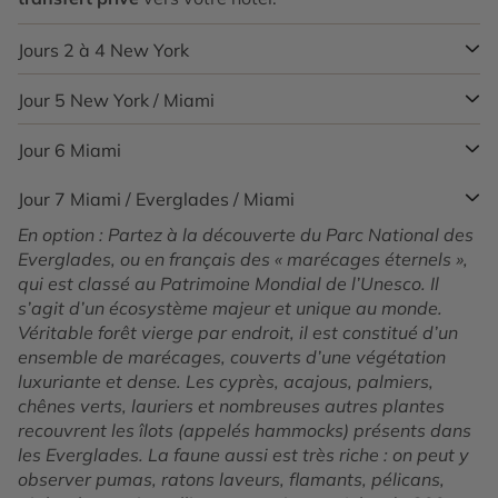
Jours 2 à 4
New York
Jour 5
New York / Miami
New York est une ville aux multiples facettes, où
chaque quartier possède une identité propre.
Manhattan, le cœur économique et touristique, abrite
Jour 6
Miami
Transfert privé de votre hôtel de New York à l’aéroport
.
Wall Street, le quartier financier mondial, ainsi que des
Vol intérieur à destination de Miami.
Transfert libre
vers
lieux emblématiques comme Times Square, le
Jour 7
Miami / Everglades / Miami
votre hôtel de Miami Beach. Nuit à Miami Beach.
Le quartier de South Beach (SoBe) se caractérise par
Rockefeller Center et Broadway, célèbre pour ses
son architecture Art déco très présente, en particulier
En option : Partez à la découverte du Parc National des
théâtres.
sur Ocean Drive, très agréable avec ses cafés animés
Everglades, ou en français des « marécages éternels »,
toute la journée, ses clubs et ses bars qui restent
qui est classé au Patrimoine Mondial de l’Unesco. Il
Brooklyn, autrefois industriel, est aujourd’hui un centre
ouverts toute la nuit. Incontournable : le musée
s’agit d’un écosystème majeur et unique au monde.
artistique en pleine expansion, avec des quartiers
Wolfsonian qui est le musée Art déco de la ville.
Véritable forêt vierge par endroit, il est constitué d’un
comme Williamsburg et DUMBO, connus pour leurs
ensemble de marécages, couverts d’une végétation
galeries, cafés et vues sur le pont de Brooklyn.
Une promenade à pied s’impose vers Collins Avenue, le
luxuriante et dense. Les cyprès, acajous, palmiers,
long du « Golden Mile » de Miami Beach, en direction
Queens est l’arrondissement le plus multiculturel,
chênes verts, lauriers et nombreuses autres plantes
des quartiers qui deviennent de plus en plus à la mode
offrant une diversité culinaire impressionnante, tandis
recouvrent les îlots (appelés hammocks) présents dans
comme North Miami Beach. Sunny Isles et Haulover
que le Bronx est le berceau du hip-hop et de célèbres
les Everglades. La faune aussi est très riche : on peut y
Park sont aussi des endroits à connaître, avec des
sites comme le Yankee Stadium.
observer pumas, ratons laveurs, flamants, pélicans,
hôtels de luxe et de nombreuses attractions.