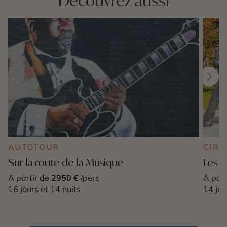
Découvrez aussi
AUTOTOUR
CIRC
Sur la route de la Musique
Les g
À partir de
2950 €
/pers
À part
16 jours et 14 nuits
14 jou