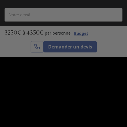
3250€ à 4350€
S’inscrire
par personne
Budget
Demander un devis
Cercle des Voyages est une agence de voyage
spécialisée dans le sur-mesure, appartenant au groupe
Cercle des Vacances. Grâce à notre expertise et notre
passion du voyage, nous sommes là pour vous aider à
réaliser le voyage de vos rêves. Notre équipe est à
votre écoute pour créer le voyage qui vous ressemble.
Co-concevez votre voyage
Nous contacter