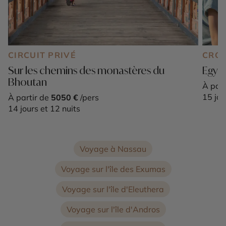
CIRCUIT PRIVÉ
CROI
Sur les chemins des monastères du
Egypt
Bhoutan
À part
15 jou
À partir de
5050 €
/pers
14 jours et 12 nuits
Voyage à Nassau
Voyage sur l'île des Exumas
Voyage sur l'île d'Eleuthera
Voyage sur l'île d'Andros