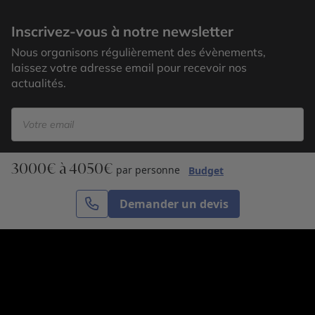
Atlantis
Inscrivez-vous à notre newsletter
Nous organisons régulièrement des évènements,
laissez votre adresse email pour recevoir nos
actualités.
3000€ à 4050€
S’inscrire
par personne
Budget
Demander un devis
Cercle des Voyages est une agence de voyage
spécialisée dans le sur-mesure, appartenant au groupe
Cercle des Vacances. Grâce à notre expertise et notre
passion du voyage, nous sommes là pour vous aider à
réaliser le voyage de vos rêves. Notre équipe est à
votre écoute pour créer le voyage qui vous ressemble.