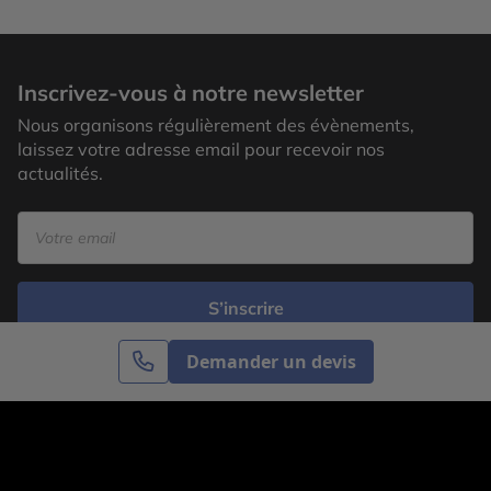
Inscrivez-vous à notre newsletter
Nous organisons régulièrement des évènements,
laissez votre adresse email pour recevoir nos
actualités.
S’inscrire
Demander un devis
Cercle des Voyages est une agence de voyage
spécialisée dans le sur-mesure, appartenant au groupe
Cercle des Vacances. Grâce à notre expertise et notre
passion du voyage, nous sommes là pour vous aider à