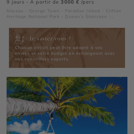
9 jours - À partir de
3000 €
/pers
Nassau - George Town - Paradise Island - Clifton
Heritage National Park - Queen’s Staircase -
Thunderball Grotto - Compass Cay
Le saviez-vous ?
Chaque circuit peut être adapté à vos
envies et votre budget en échangeant avec
nos conseillers experts.