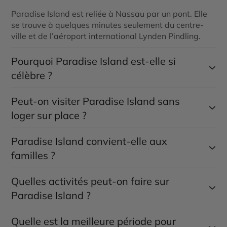
Paradise Island est reliée à Nassau par un pont. Elle
se trouve à quelques minutes seulement du centre-
ville et de l’aéroport international Lynden Pindling.
Pourquoi Paradise Island est-elle si
célèbre ?
Peut-on visiter Paradise Island sans
L’île est connue pour ses resorts emblématiques, ses
plages spectaculaires comme Cabbage Beach, ses
loger sur place ?
marinas élégantes et ses nombreuses activités de
loisirs (parcs aquatiques, aquariums, casinos).
Paradise Island convient-elle aux
Oui. Il est possible de s’y rendre à la journée depuis
Nassau pour profiter des plages, des restaurants, du
familles ?
casino ou de certaines attractions accessibles aux
visiteurs extérieurs.
Quelles activités peut-on faire sur
Parfaitement. Les familles apprécient les parcs
aquatiques, les aquariums, les plages surveillées et la
Paradise Island ?
grande variété d’activités adaptées aux enfants et
adolescents.
Quelle est la meilleure période pour
Baignade, snorkeling, sports nautiques, croisières,