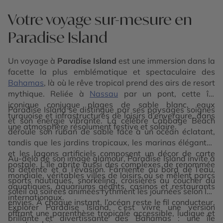
Votre voyage sur-mesure en
Paradise Island
Un voyage à
Paradise Island
est une immersion dans la
facette la plus emblématique et spectaculaire des
Bahamas
, là où le rêve tropical prend des airs de resort
mythique. Reliée à
Nassau
par un pont, cette île
iconique conjugue plages de sable blanc, eaux
Paradise Island se distingue par ses paysages soignés
turquoise et infrastructures de loisirs d’envergure, dans
et son énergie vibrante. La célèbre Cabbage Beach
une atmosphère résolument festive et solaire.
déroule son ruban de sable face à un océan éclatant,
tandis que les jardins tropicaux, les marinas élégantes
et les lagons artificiels composent un décor de carte
Au-delà de son image glamour, Paradise Island invite à
postale. L’île abrite aussi des complexes de renommée
la détente et à l’évasion. Farniente au bord de l’eau,
mondiale, véritables villes de loisirs où se mêlent parcs
sports nautiques, snorkeling, croisières au coucher du
aquatiques, aquariums géants, casinos et restaurants
soleil ou soirées animées rythment les journées selon les
internationaux.
envies. À chaque instant, l’océan reste le fil conducteur,
Explorer Paradise Island, c’est vivre une version
offrant une parenthèse tropicale accessible, ludique et
brillante et divertissante des Bahamas : une île