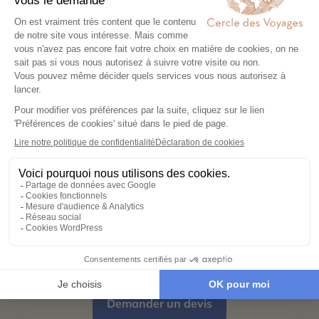
pour créer un voyage à votre image,
adapté à vos envies et à votre rythme.
Réservez en toute sérénité
03
Hébergements, transports, formalités,
expériences exclusives : nous nous
chargeons de tout. Il ne vous reste plus
qu’à partir !
Partez l’esprit léger
04
Votre carnet de voyage personnalisé
contient les informations essentielles.
Sur place, notre conciergerie reste
disponible 24/7
Demander un devis