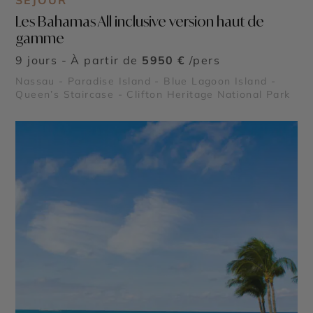
SÉJOUR
Les Bahamas All inclusive version haut de
gamme
9 jours - À partir de
5950 €
/pers
Nassau - Paradise Island - Blue Lagoon Island -
Queen’s Staircase - Clifton Heritage National Park