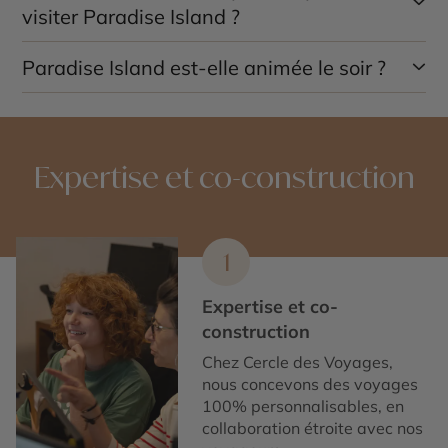
farniente sur la plage, shopping, restaurants
visiter Paradise Island ?
internationaux, animations nocturnes et excursions en
mer.
Paradise Island est-elle animée le soir ?
La période idéale s’étend de décembre à avril,
pendant la saison sèche, avec un climat ensoleillé et
des températures agréables.
Oui. Bars, restaurants, spectacles et casinos assurent
une ambiance vivante en soirée, tout en laissant la
possibilité de trouver des lieux plus calmes en bord de
Expertise et co-construction
mer.
1
Expertise et co-
construction
Chez Cercle des Voyages,
nous concevons des voyages
100% personnalisables, en
collaboration étroite avec nos