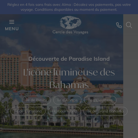
Réglez en 4 fois sans frais avec Alma : Décalez vos paiements, pas votre
voyage. Conditions disponibles au moment du paiement.
MENU
Découverte de Paradise Island
L’icône lumineuse des
Bahamas
Île de Bimini
Île d'Andros
Île d'Eleuthera
Île de Cat Island
Harbour Island
Île de Grand Bahama