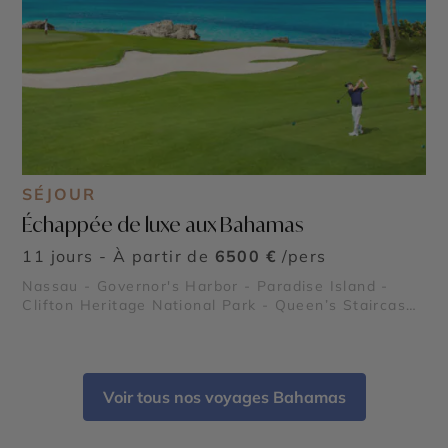
SÉJOUR
Échappée de luxe aux Bahamas
11 jours - À partir de
6500 €
/pers
Nassau - Governor's Harbor - Paradise Island -
Clifton Heritage National Park - Queen’s Staircase
- Glass Window Bridge - Queen's Baths
Voir tous nos voyages Bahamas