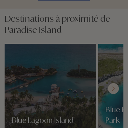
Destinations à proximité de
Paradise Island
Blue H
Blue Lagoon Island
Park