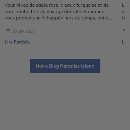
Vous rêvez de sable rose, d’eaux turquoise et de
Les
nature intacte ? Un voyage dans les Bahamas
dan
vous promet une échappée hors du temps, entre
tro
îles sauvages, villages colorés et lagons cristallins.
fam
Situé au cœur de l’océan Atlantique, cet archipel
arc
30 juin 2025
composé de 700 îles et îlots séduit par son
pla
Lire l'article
Lire
authenticité. Loin des clichés touristiques, partez
tré
[…]
par
Notre Blog Paradise Island