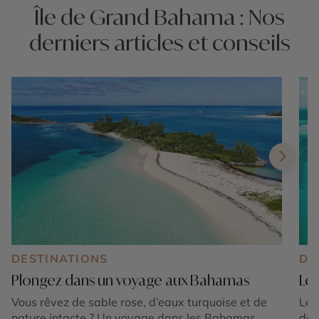
Île de Grand Bahama : Nos
derniers articles et conseils
DESTINATIONS
DE
Plongez dans un voyage aux Bahamas
Les
Vous rêvez de sable rose, d’eaux turquoise et de
Les
nature intacte ? Un voyage dans les Bahamas
dan