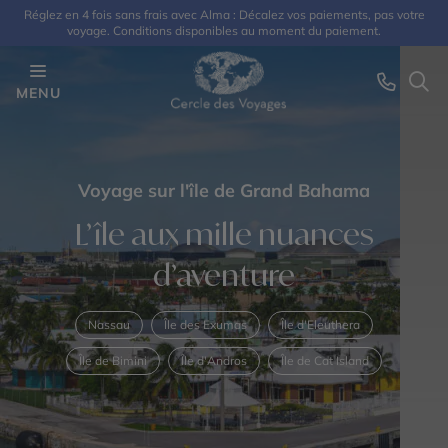
Réglez en 4 fois sans frais avec Alma : Décalez vos paiements, pas votre
voyage. Conditions disponibles au moment du paiement.
MENU
Voyage sur l'île de Grand Bahama
L’île aux mille nuances
d’aventure
Nassau
Île des Exumas
Île d'Eleuthera
Île de Bimini
Île d'Andros
Île de Cat Island