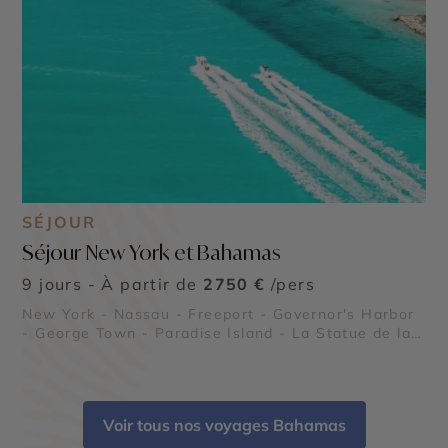
SÉJOUR
Séjour New York et Bahamas
9 jours - À partir de
2750 €
/pers
New York - Nassau - Freeport - Governor's Harbor
- George Town - Paradise Island - La Statue de la
Liberté
Voir tous nos voyages Bahamas