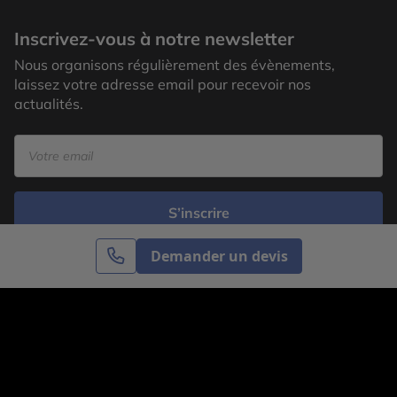
Inscrivez-vous à notre newsletter
Nous organisons régulièrement des évènements,
laissez votre adresse email pour recevoir nos
actualités.
S’inscrire
Demander un devis
Cercle des Voyages est une agence de voyage
spécialisée dans le sur-mesure, appartenant au groupe
Cercle des Vacances. Grâce à notre expertise et notre
passion du voyage, nous sommes là pour vous aider à
réaliser le voyage de vos rêves. Notre équipe est à
votre écoute pour créer le voyage qui vous ressemble.