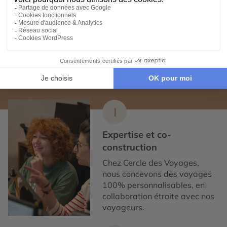
aux Bahamas
aux Bahamas
Expertise et co-construction
1
Expertise et co-
construction
Chez Cercle des Voyages,
nous concevons des voyages
100% personnalisables, en
collaboration étroite avec nos
voyageurs.