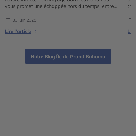
vous promet une échappée hors du temps, entre
tro
îles sauvages, villages colorés et lagons cristallins.
fam
Situé au cœur de l’océan Atlantique, cet archipel
arc
30 juin 2025
composé de 700 îles et îlots séduit par son
pla
Lire l'article
Lire
authenticité. Loin des clichés touristiques, partez
tré
[…]
par
Notre Blog Île de Grand Bahama