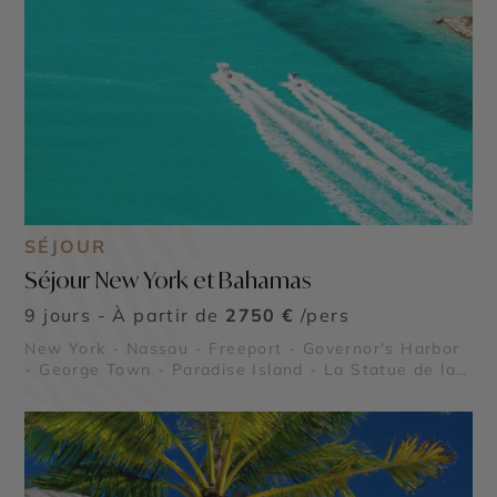
SÉJOUR
Séjour New York et Bahamas
9 jours - À partir de
2750 €
/pers
New York - Nassau - Freeport - Governor's Harbor
- George Town - Paradise Island - La Statue de la
Liberté