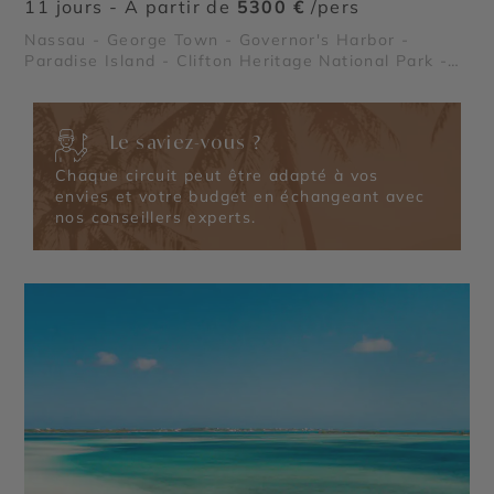
11 jours - À partir de
5300 €
/pers
Nassau - George Town - Governor's Harbor -
Paradise Island - Clifton Heritage National Park -
Queen's Baths - Queen’s Staircase - Glass Window
Bridge - Thunderball Grotto - Compass Cay
Le saviez-vous ?
Chaque circuit peut être adapté à vos
envies et votre budget en échangeant avec
nos conseillers experts.