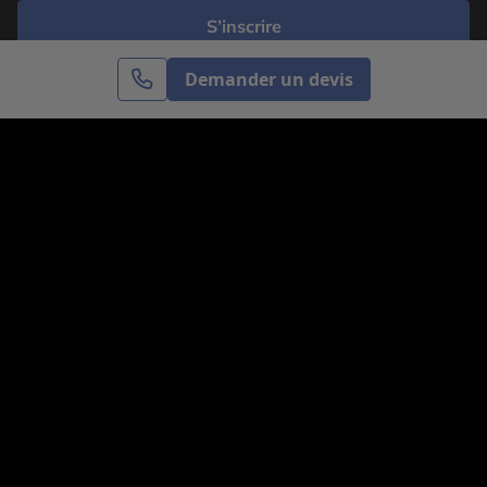
S’inscrire
Demander un devis
Cercle des Voyages est une agence de voyage
spécialisée dans le sur-mesure, appartenant au groupe
Cercle des Vacances. Grâce à notre expertise et notre
passion du voyage, nous sommes là pour vous aider à
réaliser le voyage de vos rêves. Notre équipe est à
votre écoute pour créer le voyage qui vous ressemble.
Co-concevez votre voyage
Nous contacter
Venez nous voir