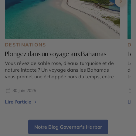
DESTINATIONS
DE
Plongez dans un voyage aux Bahamas
Les
Vous rêvez de sable rose, d’eaux turquoise et de
Les
nature intacte ? Un voyage dans les Bahamas
dan
vous promet une échappée hors du temps, entre
tro
îles sauvages, villages colorés et lagons cristallins.
fam
Situé au cœur de l’océan Atlantique, cet archipel
arc
30 juin 2025
composé de 700 îles et îlots séduit par son
pla
Lire l'article
Lire
authenticité. Loin des clichés touristiques, partez
tré
[…]
par
Notre Blog Governor's Harbor