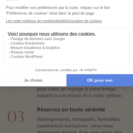
étapes
Exprimez vos envies
01
Remplissez notre formulaire en ligne et
laissez libre cours à vos rêves de
voyage : inspirations, budget, période
idéale…
Co-construisez votre itinéraire
02
Échangez avec un conseiller-expert
pour créer un voyage à votre image,
adapté à vos envies et à votre rythme.
Réservez en toute sérénité
03
Hébergements, transports, formalités,
expériences exclusives : nous nous
chargeons de tout. Il ne vous reste plus