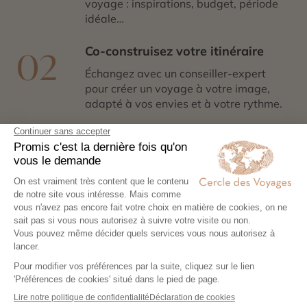
voyage : inspirations, budget, période
idéale…
Co-construisez votre itinéraire
02
Échangez avec un conseiller-expert
pour créer un voyage à votre image,
adapté à vos envies et à votre rythme.
Réservez en toute sérénité
03
Hébergements, transports, formalités,
expériences exclusives : nous nous
chargeons de tout. Il ne vous reste plus
qu’à partir !
Partez l’esprit léger
04
Votre carnet de voyage personnalisé
contient les informations essentielles.
Sur place, notre conciergerie reste
disponible 24/7