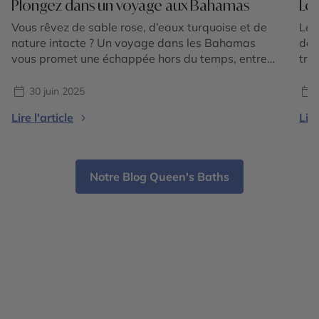
Plongez dans un voyage aux Bahamas
Les
Vous rêvez de sable rose, d’eaux turquoise et de
Les
nature intacte ? Un voyage dans les Bahamas
dan
vous promet une échappée hors du temps, entre
tro
îles sauvages, villages colorés et lagons cristallins.
fam
Situé au cœur de l’océan Atlantique, cet archipel
arc
30 juin 2025
composé de 700 îles et îlots séduit par son
pla
Lire l'article
Lire
authenticité. Loin des clichés touristiques, partez
tré
[…]
par
Notre Blog Queen's Baths