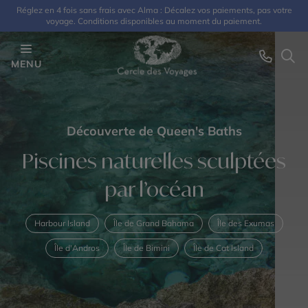
Réglez en 4 fois sans frais avec Alma : Décalez vos paiements, pas votre
voyage. Conditions disponibles au moment du paiement.
MENU
Découverte de Queen's Baths
Piscines naturelles sculptées
par l’océan
Harbour Island
Île de Grand Bahama
Île des Exumas
Île d'Andros
Île de Bimini
Île de Cat Island