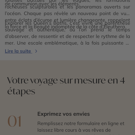
de communion avec les éléments.
rocheuses sculpturales et les panoramas ouverts sur
l’océan. Chaque pas révèle un nouveau point de vue,
entre éclats d’écume et lumière changeante, rappelant
Explorer les Queen’s Baths, c’est vivre une parenthèse
la force et la beauté indomptée de la côte d’Eleuthera.
sauvage et authentique, où l’on prend le temps
d’observer, de ressentir et de respecter le rythme de la
mer. Une escale emblématique, à la fois puissante et
apaisante, qui incarne l’essence la plus naturelle des
Lire la suite
Bahamas
.
Votre voyage sur mesure en 4
étapes
Exprimez vos envies
01
Remplissez notre formulaire en ligne et
laissez libre cours à vos rêves de