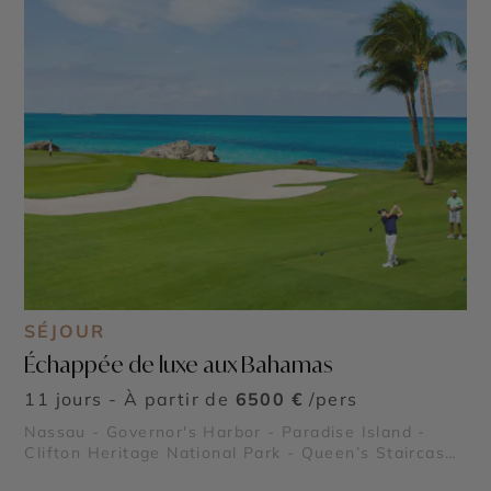
SÉJOUR
Échappée de luxe aux Bahamas
11 jours - À partir de
6500 €
/pers
Nassau - Governor's Harbor - Paradise Island -
Clifton Heritage National Park - Queen’s Staircase
- Glass Window Bridge - Queen's Baths