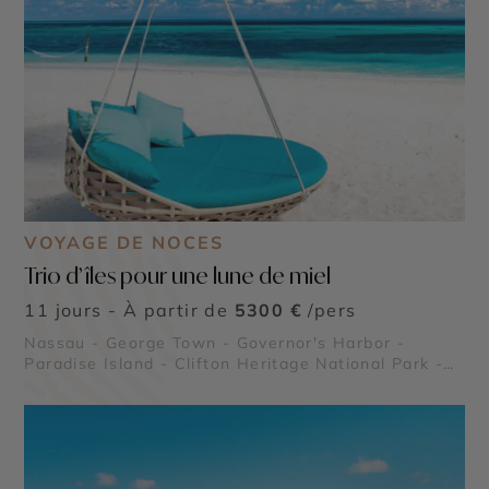
VOYAGE DE NOCES
Trio d’îles pour une lune de miel
11 jours - À partir de
5300 €
/pers
Nassau - George Town - Governor's Harbor -
Paradise Island - Clifton Heritage National Park -
Queen's Baths - Queen’s Staircase - Glass Window
Bridge - Thunderball Grotto - Compass Cay