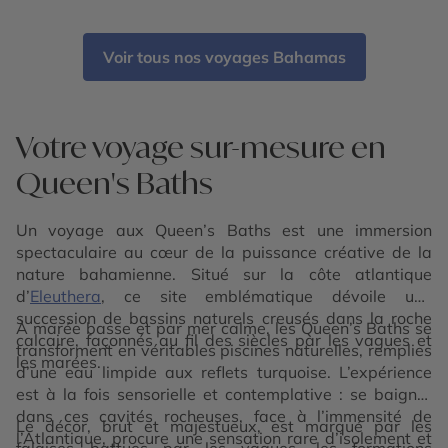
Voir tous nos voyages Bahamas
Votre voyage sur-mesure en
Queen's Baths
Un voyage aux Queen’s Baths est une immersion
spectaculaire au cœur de la puissance créative de la
nature bahamienne. Situé sur la côte atlantique
d’
Eleuthera
, ce site emblématique dévoile une
succession de bassins naturels creusés dans la roche
À marée basse et par mer calme, les Queen’s Baths se
calcaire, façonnés au fil des siècles par les vagues et
transforment en véritables piscines naturelles, remplies
les marées.
d’une eau limpide aux reflets turquoise. L’expérience
est à la fois sensorielle et contemplative : se baigner
dans ces cavités rocheuses, face à l’immensité de
Le décor, brut et majestueux, est marqué par les
l’Atlantique, procure une sensation rare d’isolement et
falaises battues par les vagues, les formations