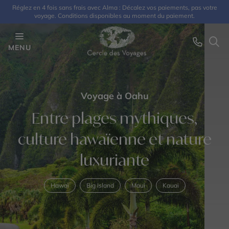
Réglez en 4 fois sans frais avec Alma : Décalez vos paiements, pas votre
voyage. Conditions disponibles au moment du paiement.
MENU
Voyage à Oahu
Entre plages mythiques,
culture hawaïenne et nature
luxuriante
Hawaï
Big Island
Maui
Kauai