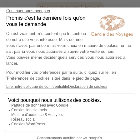
Voyage de noces à Hawaï
Votre voyage sur-mesure en
Oahu
Cœur vibrant de l’archipel d’
Hawaï
,
Oahu
est l’île la
plus peuplée et la plus dynamique de l’État.
Surnommée
The Gathering Place
, elle abrite
Honolulu
,
la capitale, mais aussi des plages de renommée
mondiale, des montagnes verdoyantes et un riche
Avec près d’un million d’habitants,
Oahu
combine
patrimoine culturel issu des traditions polynésiennes et
parfaitement
ville, nature et histoire
.
Waikiki
, son
asiatiques.
quartier emblématique en bord de mer, séduit par son
ambiance décontractée, ses hôtels avec vue sur l’océan
et ses spots de surf mythiques. Mais l’île ne se limite
Oahu est aussi un haut lieu de
mémoire et de culture
.
pas à ses plages. En s’éloignant de la ville, on découvre
Le site de
Pearl Harbor
, chargé d’histoire, attire de
une nature spectaculaire : les
monts Koʻolau
, les
nombreux visiteurs chaque année. À l’opposé, le
falaises de la côte est, les sentiers du
Diamond Head
,
Polynesian Cultural Center
propose une immersion
ou encore les jardins tropicaux du centre de l’île.