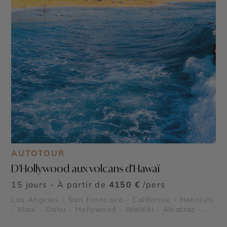
AUTOTOUR
D'Hollywood aux volcans d’Hawaï
15 jours - À partir de
4150 €
/pers
Los Angeles - San Francisco - Californie - Honolulu
©
- Maui - Oahu - Hollywood - Waikiki - Alcatraz -
Pearl Harbor