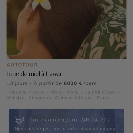
AUTOTOUR
Lune de miel à Hawaï
13 jours - À partir de
6000 €
/pers
Honolulu - Kauai - Maui - Oahu - Na Pali Coast -
Waikiki - Canyon de Waimea à Kauai - Pearl
Harbor
Notre conciergerie 24H/24, 7J/7
Nos concierges sont à votre disposition pour