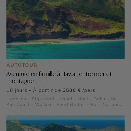
AUTOTOUR
Aventure en famille à Hawaï, entre mer et
montagne
18 jours - À partir de
3500 €
/pers
Honolulu - Big Island - Kauai - Maui - Oahu - Na
Pali Coast - Waikiki - Pearl Harbor - Parc National
des Volcans de Big Island - Canyon de Waimea à
Kauai