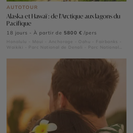
AUTOTOUR
Alaska et Hawaï : de l’Arctique aux lagons du
Pacifique
18 jours - À partir de
5800 €
/pers
Honolulu - Maui - Anchorage - Oahu - Fairbanks -
Waikiki - Parc National de Denali - Parc National
des Fjords Kenai - Cercle polaire (Alaska) - Pearl
Harbor