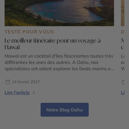
TESTÉ POUR VOUS
DE
Le meilleur itinéraire pour un voyage à
Mo
Hawaï
cho
Hawaï est un cocktail d'îles fascinantes toutes très
Lor
différentes les unes des autres. A Oahu, nos
amé
spécialistes ont adoré explorer les fonds marins et
Wyo
s'imprégner de "l'ambiance surfeur" tandis qu'à
Roc
Kauai elles ont exploré les différents reliefs comme
des
14 février 2017
le Waimea Canyon. Condensé de ce que Hawaï a
une
Lire l'article
Lire
à offrir, Maui est un incontournable que nos
Pou
expertes ont parcouru entre plages, cratères et
mar
cascades avant de terminer par Big Island, la plus
Notre Blog Oahu
volcanique de toutes.