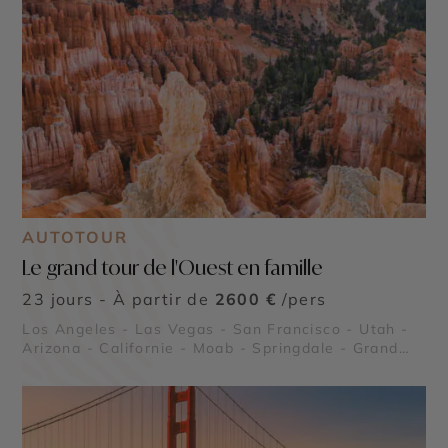
AUTOTOUR
Le grand tour de l'Ouest en famille
23 jours - À partir de
2600 €
/pers
Los Angeles - Las Vegas - San Francisco - Utah -
Arizona - Californie - Moab - Springdale - Grand
Canyon - Lake Powell - Death Valley (La Vallée de
la Mort) - Parc National de Yosemite - Bryce
Canyon - Monument Valley - Parc National de
Canyonlands - Alcatraz - Route panoramique
Highway 1 - Parc National de Zion - Parc National