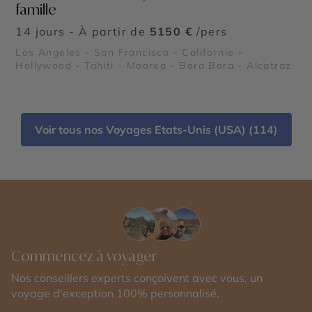
famille
14 jours - À partir de
5150 €
/pers
Los Angeles - San Francisco - Californie -
Hollywood - Tahiti - Moorea - Bora Bora - Alcatraz
Voir tous nos Voyages Etats-Unis (USA) (114)
Commencez à voyager
Nos conseillers experts conçoivent avec vous, un
voyage d'exception 100% personnalisé.