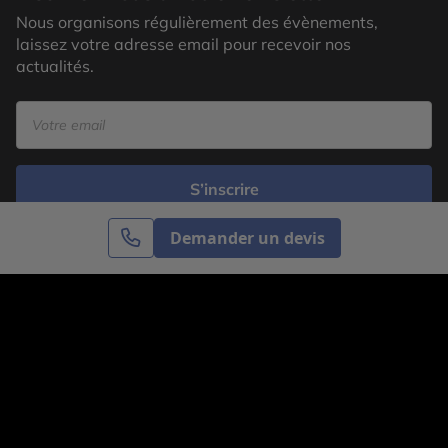
Nous organisons régulièrement des évènements,
laissez votre adresse email pour recevoir nos
actualités.
S’inscrire
Demander un devis
Cercle des Voyages est une agence de voyage
spécialisée dans le sur-mesure, appartenant au groupe
Cercle des Vacances. Grâce à notre expertise et notre
passion du voyage, nous sommes là pour vous aider à
réaliser le voyage de vos rêves. Notre équipe est à
votre écoute pour créer le voyage qui vous ressemble.