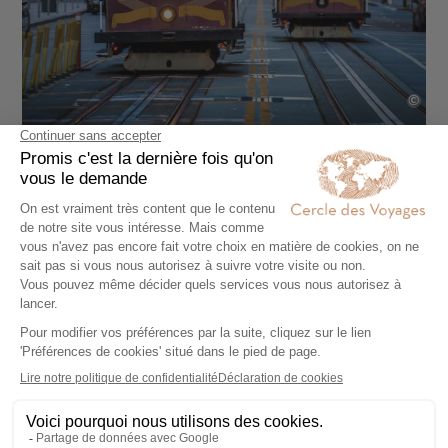
©
Relaxation et
divertissement à San
Diego
San Diego
, au sud de la Californie, est une
ville où relaxation et aventures se mêlent. Sa
plage de
La Jolla
est parfaite pour observer
les otaries et faire du kayak. Le célèbre
San
Diego Zoo
et
SeaWorld
proposent des
expériences éducatives et amusantes pour