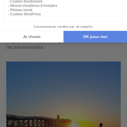
les enfants, leur permettant de découvrir une
faune exceptionnelle.
Les plages de
Coronado
et
Mission Beach
offrent des espaces tranquilles pour des
moments en famille. Pour les amateurs de
Lego, une
visite à
Legoland
à
Carlsbad
est
incontournable.