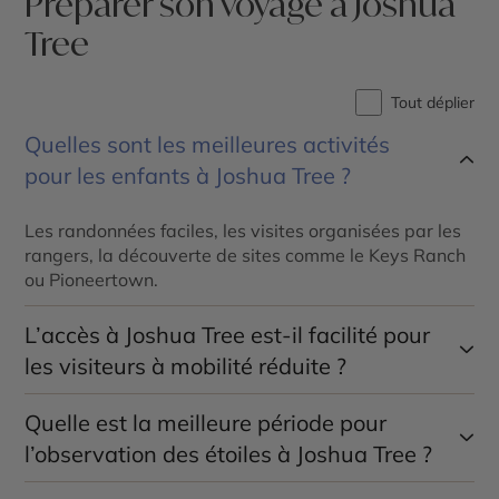
Préparer son voyage à Joshua
Tree
Tout déplier
Quelles sont les meilleures activités
pour les enfants à Joshua Tree ?
Les randonnées faciles, les visites organisées par les
rangers, la découverte de sites comme le Keys Ranch
ou Pioneertown.
L’accès à Joshua Tree est-il facilité pour
les visiteurs à mobilité réduite ?
Quelle est la meilleure période pour
Plusieurs sentiers de randonnée sont accessibles aux
visiteurs à mobilité réduite. Renseignez-vous au
l’observation des étoiles à Joshua Tree ?
Visitor Center.