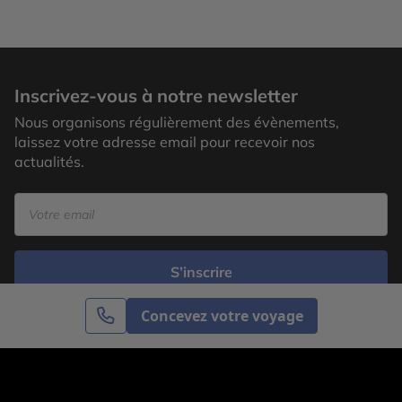
Inscrivez-vous à notre newsletter
Nous organisons régulièrement des évènements,
laissez votre adresse email pour recevoir nos
actualités.
S’inscrire
Concevez votre voyage
Cercle des Voyages est une agence de voyage
spécialisée dans le sur-mesure, appartenant au groupe
Cercle des Vacances. Grâce à notre expertise et notre