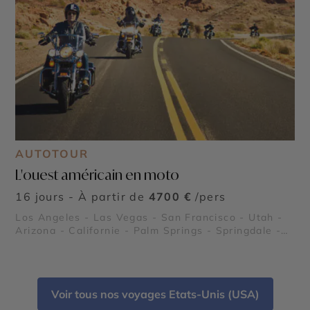
AUTOTOUR
L'ouest américain en moto
16 jours - À partir de
4700 €
/pers
Los Angeles - Las Vegas - San Francisco - Utah -
Arizona - Californie - Palm Springs - Springdale -
Grand Canyon - Death Valley (La Vallée de la Mort)
- Lake Powell - Joshua Tree - Route 66 - Kingman
en Arizona - Alcatraz - Route panoramique
Highway 1 - Parc National de Zion
Voir tous nos voyages Etats-Unis (USA)