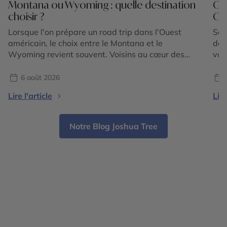
Montana ou Wyoming : quelle destination
Où
choisir ?
Oue
Lorsque l'on prépare un road trip dans l'Ouest
Sep
américain, le choix entre le Montana et le
déc
Wyoming revient souvent. Voisins au cœur des
vac
Rocheuses américaines, ces deux États promettent
ret
des paysages grandioses, une nature préservée et
tem
6 août 2026
une immersion dans l'univers du Far West.
pou
Lire l'article
Lire
Pourtant, ils possèdent chacun une identité bien
rou
marquée. Le Wyoming est mondialement […]
ple
des
Notre Blog Joshua Tree