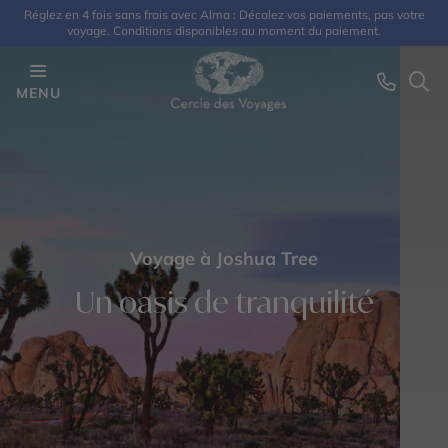
Réglez en 4 fois sans frais avec Alma : Décalez vos paiements, pas votre
voyage. Conditions disponibles au moment du paiement.
MENU
Voyage à Joshua Tree
Un oasis de tranquilité