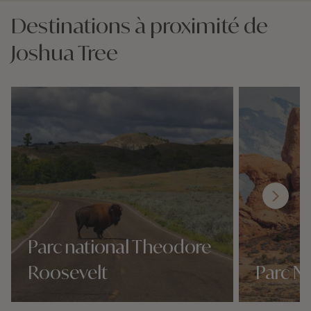
Destinations à proximité de
Joshua Tree
Parc national Theodore
Roosevelt
Parc N
Nos 1 idées voyage
Nos 1 idées vo