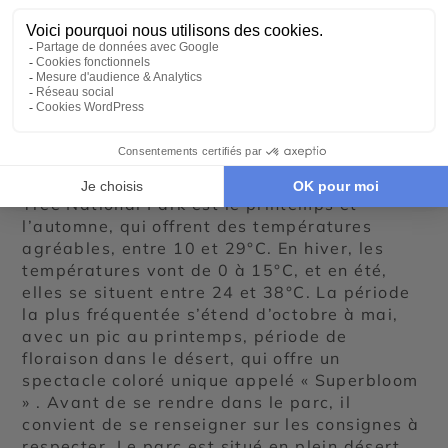
Préparer sa visite à
Joshua Tree
La meilleure période pour visiter le Joshua
Tree National Park est le printemps et
l’automne, qui offrent des températures
agréables, entre 10 et 29°C. En hiver, les
températures vont de 0 à 15°C, et en été,
elles se situent entre 24 et 38°C. La période
la plus fréquentée s’étend d’octobre à mai,
avec un pic au printemps, période de
floraison dans le désert, qui offre un
spectacle coloré unique appelé « Superbloom
» . Avant de se rendre dans le parc, il
convient de se renseigner sur les consignes à
respecter. Le parc est situé en plein désert,