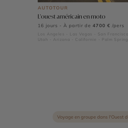
AUTOTOUR
L'ouest américain en moto
16 jours - À partir de
4700 €
/pers
Los Angeles - Las Vegas - San Francisco
Utah - Arizona - Californie - Palm Spring
Springdale - Grand Canyon - Death Vall
(La Vallée de la Mort) - Lake Powell - J
Tree - Route 66 - Kingman en Arizona -
Alcatraz - Route panoramique Highway 1
Parc National de Zion
Voyage en groupe dans l'Ouest d