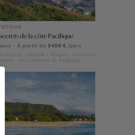
TOTOUR
 secrets de la côte Pacifique
jours - À partir de
3400 €
/pers
Francisco - Seattle - Oregon - Californie
rtland - Parc National de Redwood -
traz - Parc National de Crater Lake