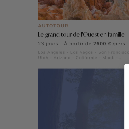
AUTOTOUR
Le grand tour de l'Ouest en famille
23 jours - À partir de
2600 €
/pers
Los Angeles - Las Vegas - San Francisco
Utah - Arizona - Californie - Moab -
Springdale - Grand Canyon - Lake Powel
Death Valley (La Vallée de la Mort) - Par
National de Yosemite - Bryce Canyon -
Monument Valley - Parc National de
Canyonlands - Alcatraz - Route panoram
Highway 1 - Parc National de Zion - Par
National de Arches - Parc National de
Capitol Reef