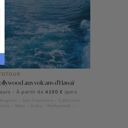
TOTOUR
ollywood aux volcans d’Hawaï
jours - À partir de
4150 €
/pers
Angeles - San Francisco - Californie -
©
lulu - Maui - Oahu - Hollywood -
iki - Alcatraz - Pearl Harbor