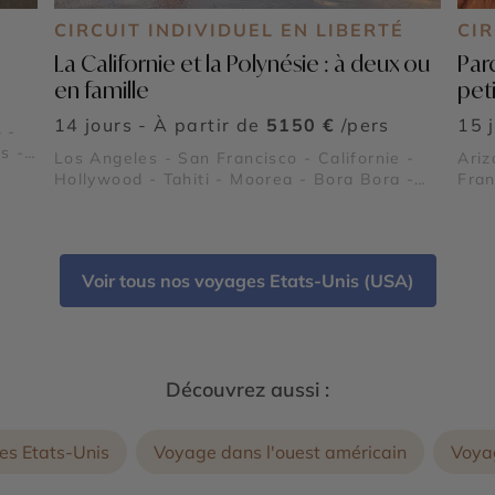
CIRCUIT INDIVIDUEL EN LIBERTÉ
CI
La Californie et la Polynésie : à deux ou
Par
en famille
pet
14 jours - À partir de
5150 €
/pers
15 
 -
s -
Los Angeles - San Francisco - Californie -
Ariz
ey
Hollywood - Tahiti - Moorea - Bora Bora -
Fran
oshua
Alcatraz
(La 
Powe
 -
nati
Rou
Voir tous nos voyages Etats-Unis (USA)
Découvrez aussi :
es Etats-Unis
Voyage dans l'ouest américain
Voya