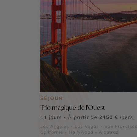
SÉJOUR
Trio magique de l'Ouest
11 jours - À partir de
2450 €
/pers
Los Angeles - Las Vegas - San Francisco
Californie - Hollywood - Alcatraz