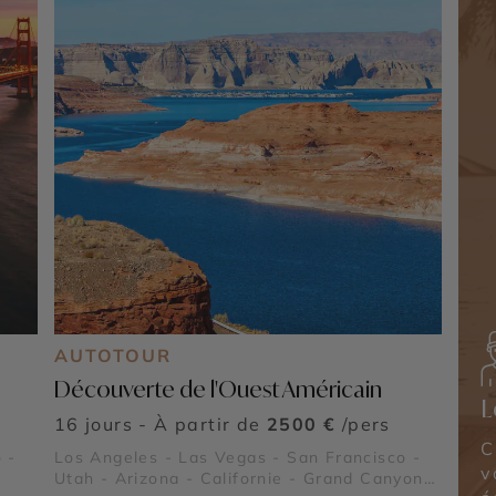
AUTOTOUR
Découverte de l'Ouest Américain
L
16 jours - À partir de
2500 €
/pers
C
 -
Los Angeles - Las Vegas - San Francisco -
v
Utah - Arizona - Californie - Grand Canyon -