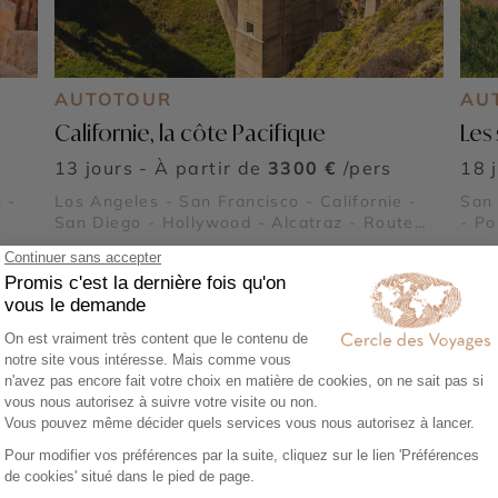
AUTOTOUR
AU
Californie, la côte Pacifique
Les
13 jours - À partir de
3300 €
/pers
18 
 -
Los Angeles - San Francisco - Californie -
San 
San Diego - Hollywood - Alcatraz - Route
- Po
l -
panoramique Highway 1
Alca
c
ique
c