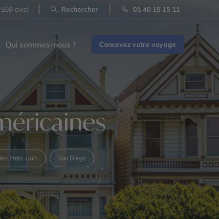
 559 avis)
Rechercher
01 40 15 15 11
Qui sommes-nous ?
Concevez votre voyage
américaines
des Etats-Unis
San Diego