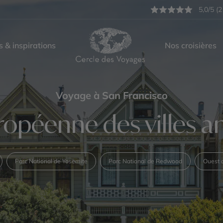
5,0/5 (2
s & inspirations
Nos croisières
Voyage à San Francisco
ropéenne des villes 
Parc National de Yosemite
Parc National de Redwood
Ouest 