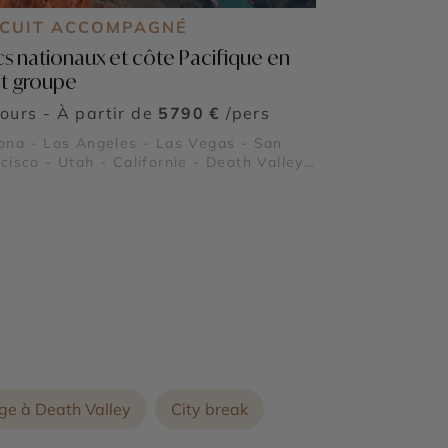
RCUIT ACCOMPAGNÉ
cs nationaux et côte Pacifique en
it groupe
jours - À partir de
5790 €
/pers
ona - Los Angeles - Las Vegas - San
cisco - Utah - Californie - Death Valley
Vallée de la Mort) - Grand Canyon - Lake
ll - Bryce Canyon - Alcatraz - Parcs
onaux de Sequoia et Kings Canyon -
te panoramique Highway 1
ge à Death Valley
City break