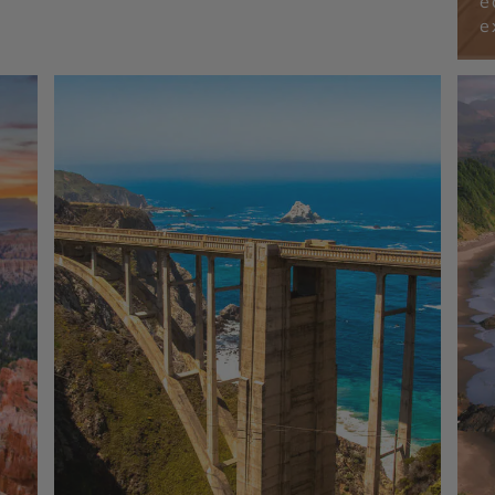
é
Lake Powell - Death Valley (La Vallée de la
Mort) - Parc National de Yosemite - Bryce
e
Canyon - Route 66 - Kingman en Arizona -
Alcatraz