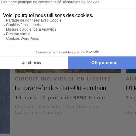
CIRCUIT INDIVIDUEL EN LIBERTÉ
AU
La traversée des Etats-Unis en train
D'H
13 jours - À partir de
3890 €
/pers
15 
Chicago - Colorado - San Francisco -
Los 
Californie - Alcatraz
Hono
Waik