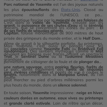
Parc national de Yosemite
est l’un des joyaux naturels
les plus
époustouflants
des
États-Unis
. Classé au
patrimoine mondial de l’UNESCO, ce parc
emblématique fascine par la
majesté de ses falaises de
C’est dans la
vallée de Yosemite
, creusée par les
granit
, la
puissance de ses chutes d’eau
et la
sérénité
glaciers, que se concentrent les icônes du parc :
El
de ses forêts de séquoias géants
.
Capitan
, falaise monolithique de 900 mètres de haut
prisée des grimpeurs du monde entier, et le
Half Dome
,
dôme de granit à la silhouette parfaite. Au printemps,
Mais Yosemite, c’est aussi un paradis pour les
les
cascades
comme
Yosemite Falls
ou
Bridalveil Fall
randonneurs
. Des sentiers mythiques comme le
Mist
dévalent les falaises avec fracas, offrant un spectacle
Trail
, le
Sentinel Dome
ou la
Tuolumne Meadows
grandiose.
permettent de s’éloigner de la foule et de
plonger dans
une nature sauvage
, entre
prairies fleuries, forêts de
Le parc abrite également des
forêts de séquoias
pins, rivières cristallines
et points de vue à couper le
géants
, notamment dans la
Mariposa Grove
, où l’on
souffle.
peut marcher au pied d’arbres millénaires parmi les
plus hauts du monde, dans un
silence solennel
.
En toute saison,
Yosemite
impressionne :
neige en hiver
,
couleurs dorées en automne
,
eaux vives au printemps
et
grande clarté estivale
. Loin de n’être qu’un décor,