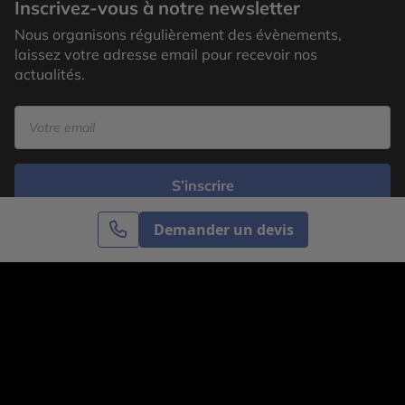
Inscrivez-vous à notre newsletter
Nous organisons régulièrement des évènements,
laissez votre adresse email pour recevoir nos
actualités.
S’inscrire
Demander un devis
Cercle des Voyages est une agence de voyage
spécialisée dans le sur-mesure, appartenant au groupe
Cercle des Vacances. Grâce à notre expertise et notre
passion du voyage, nous sommes là pour vous aider à
réaliser le voyage de vos rêves. Notre équipe est à
votre écoute pour créer le voyage qui vous ressemble.