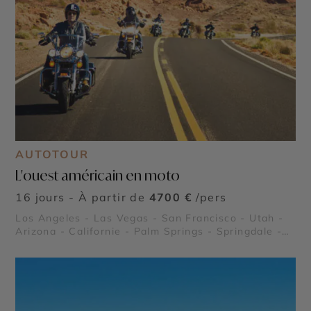
AUTOTOUR
L'ouest américain en moto
16 jours - À partir de
4700 €
/pers
Los Angeles - Las Vegas - San Francisco - Utah -
Arizona - Californie - Palm Springs - Springdale -
Grand Canyon - Death Valley (La Vallée de la Mort)
- Lake Powell - Joshua Tree - Route 66 - Kingman
en Arizona - Alcatraz - Route panoramique
Highway 1 - Parc National de Zion