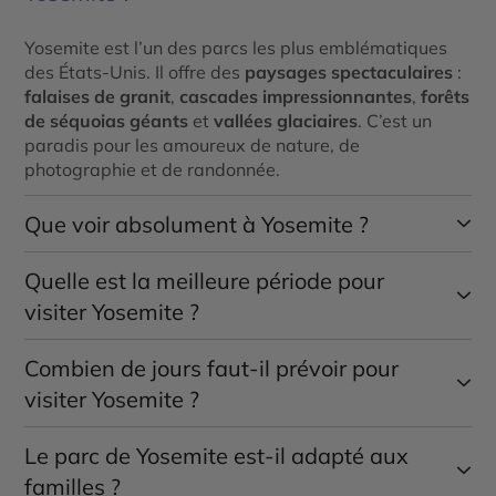
Yosemite est l’un des parcs les plus emblématiques
des États-Unis. Il offre des
paysages spectaculaires
:
falaises de granit
,
cascades impressionnantes
,
forêts
de séquoias géants
et
vallées glaciaires
. C’est un
paradis pour les amoureux de nature, de
photographie et de randonnée.
Que voir absolument à Yosemite ?
Quelle est la meilleure période pour
Parmi les incontournables du parc :
visiter Yosemite ?
El Capitan
, falaise emblématique des grimpeurs
Half Dome
, le sommet emblématique du parc
Combien de jours faut-il prévoir pour
La période idéale va de
mai à octobre
. Au
printemps
,
les cascades sont à leur débit maximal.
L’été
est la
visiter Yosemite ?
Les
Yosemite Falls
, l’une des plus hautes cascades
saison la plus populaire, avec un accès complet aux
d’Amérique du Nord
routes et sentiers, mais aussi plus de visiteurs.
Le parc de Yosemite est-il adapté aux
Pour une belle découverte, prévois
2 à 3 jours
. Cela
La
Vallée de Yosemite
, cœur du parc avec ses
L’
automne
est plus calme et tout aussi beau.
L’hiver
,
permet d’explorer les principaux points de vue, de
familles ?
panoramas grandioses
certaines zones peuvent être fermées à cause de la