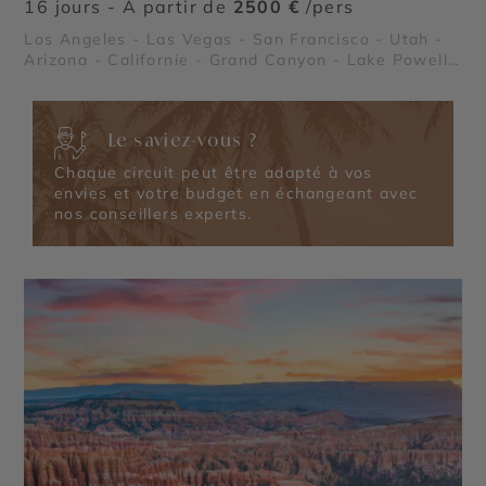
16 jours - À partir de
2500 €
/pers
Los Angeles - Las Vegas - San Francisco - Utah -
Arizona - Californie - Grand Canyon - Lake Powell
- Death Valley (La Vallée de la Mort) - Parc
National de Yosemite - Bryce Canyon - Route 66 -
Kingman en Arizona - Alcatraz
Le saviez-vous ?
Chaque circuit peut être adapté à vos
envies et votre budget en échangeant avec
nos conseillers experts.