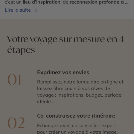
c’est un
lieu d’inspiration
, de
reconnexion profonde à la
nature
, et un
incontournable absolu d’un road trip en
Lire la suite
Californie
.
Votre voyage sur mesure en 4
étapes
Exprimez vos envies
01
Remplissez notre formulaire en ligne et
laissez libre cours à vos rêves de
voyage : inspirations, budget, période
idéale…
Co-construisez votre itinéraire
02
Échangez avec un conseiller-expert
pour créer un voyage à votre image,