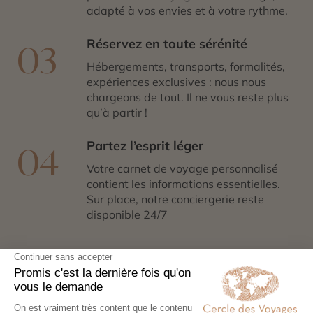
adapté à vos envies et à votre rythme.
Réservez en toute sérénité
03
Hébergements, transports, formalités,
expériences exclusives : nous nous
chargeons de tout. Il ne vous reste plus
qu’à partir !
Partez l’esprit léger
04
Votre carnet de voyage personnalisé
contient les informations essentielles.
Sur place, notre conciergerie reste
disponible 24/7
Demander un devis