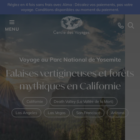
Réglez en 4 fois sans frais avec Alma : Décalez vos paiements, pas votre
voyage. Conditions disponibles au moment du paiement.
MENU
Voyage au Parc National de Yosemite
Falaises vertigineuses et forêts
mythiques en Californie
Californie
Death Valley (La Vallée de la Mort)
Los Angeles
Las Vegas
San Francisco
Arizona