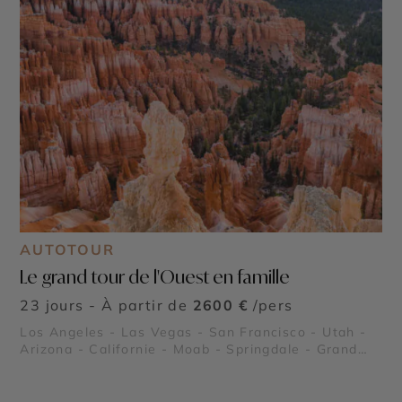
AUTOTOUR
Le grand tour de l'Ouest en famille
23 jours - À partir de
2600 €
/pers
Los Angeles - Las Vegas - San Francisco - Utah -
Arizona - Californie - Moab - Springdale - Grand
Canyon - Lake Powell - Death Valley (La Vallée de
la Mort) - Parc National de Yosemite - Bryce
Canyon - Monument Valley - Parc National de