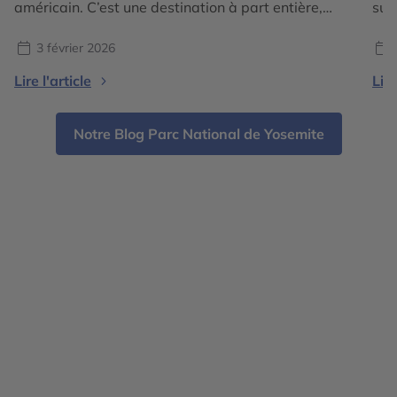
américain. C’est une destination à part entière,
sur
subtile alliance de nature spectaculaire, de culture
cal
raffinée et de douceur de vivre. Ici, le désert
de 
3 février 2026
devient un décor d’exception pour vivre des
méd
Lire l'article
Lire
expériences uniques, entre galeries d’art, spas
Sit
d’exception, gastronomie inventive […]
ell
rel
Notre Blog Parc National de Yosemite