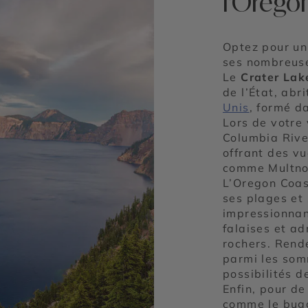
l'Orego
Optez pour un
ses nombreuse
Le
Crater Lak
de l’État, abr
Unis
, formé d
Lors de votre
Columbia Rive
offrant des v
comme Multno
L’Oregon Coas
ses plages et
impressionnan
falaises et ad
rochers. Rend
parmi les som
possibilités 
Enfin, pour de
comme le bugg