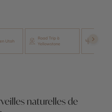
Road Trip à
Autotour
 en Utah
Yellowstone
Vegas
veilles naturelles de