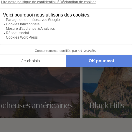
té de Oregon
ocheuses américaines
Black Hills
idées voyage
Nos 2 idées voyage