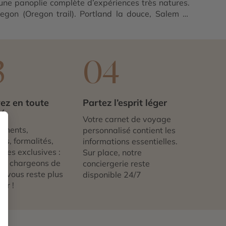
 une panoplie complète d’expériences très natures.
egon (Oregon trail). Portland la douce, Salem la
 appuyée et à l’histoire riche. Co-construisez votre
3
04
ez en toute
Partez l’esprit léger
té
Votre carnet de voyage
ements,
personnalisé contient les
ts, formalités,
informations essentielles.
nces exclusives :
Sur place, notre
us chargeons de
conciergerie reste
 ne vous reste plus
disponible 24/7
tir !