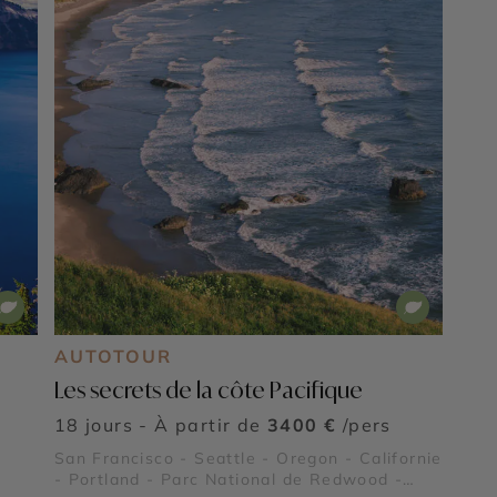
AUTOTOUR
Les secrets de la côte Pacifique
18 jours - À partir de
3400 €
/pers
San Francisco - Seattle - Oregon - Californie
- Portland - Parc National de Redwood -