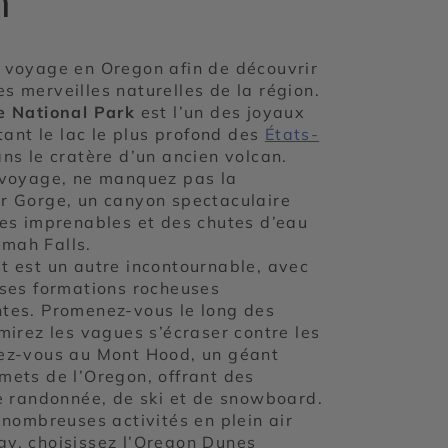
n
 voyage en Oregon afin de découvrir
s merveilles naturelles de la région.
e National Park
est l’un des joyaux
itant le lac le plus profond des
États-
ans le cratère d’un ancien volcan.
 voyage, ne manquez pas la
r Gorge, un canyon spectaculaire
ues imprenables et des chutes d’eau
mah Falls.
t est un autre incontournable, avec
 ses formations rocheuses
tes. Promenez-vous le long des
mirez les vagues s’écraser contre les
ez-vous au Mont Hood, un géant
mets de l’Oregon, offrant des
de randonnée, de ski et de snowboard.
 nombreuses activités en plein air
y, choisissez l’Oregon Dunes