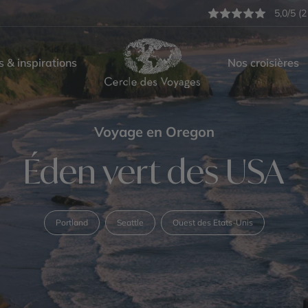
5,0/5 (2
s & inspirations
Nos croisières
Voyage en Oregon
Éden vert des USA
Portland
Seattle
Ouest des Etats-Unis