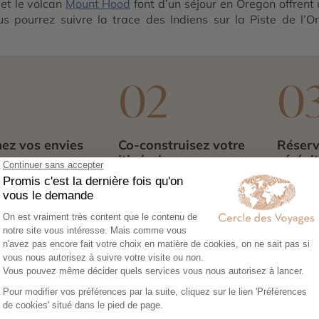
et le volcan
Mount Hood
font d’un séjour en Oregon offrent
 pourrez suivre la trace des Indiens sur la Piste de l’Or
 Oregon
vous fait rencontrer des villes à la personnalité bien
du Cercle des Voyages afin de vivre une expérience unique.
1
02
0
ez vos envies
Co-construisez votre
Réserv
itinéraire
séréni
sez notre
Échangez avec un
Héberg
re en ligne et
conseiller-expert pour
transpor
libre cours à vos
créer un voyage à votre
expérie
e voyage :
image, adapté à vos
nous no
tions, budget,
envies et à votre rythme.
tout. Il
 idéale…
qu’à par