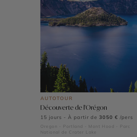
AUTOTOUR
Découverte de l'Orégon
15 jours - À partir de
3050 €
/pers
Oregon - Portland - Mont Hood - Parc
National de Crater Lake