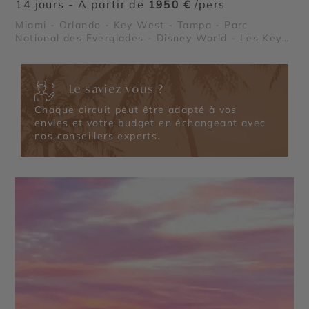
14 jours - À partir de
1950 €
/pers
Miami - Orlando - Key West - Tampa - Parc
National des Everglades - Disney World - Les Keys
- Golfe du Mexique - Universal Studios (Orlando) -
Cap Canaveral
Le saviez-vous ?
Chaque circuit peut être adapté à vos
envies et votre budget en échangeant avec
nos conseillers experts.