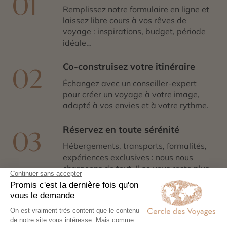
01
Remplissez notre formulaire en ligne et
laissez libre cours à vos rêves de
voyage : inspirations, budget, période
idéale…
Co-construisez votre itinéraire
02
Échangez avec un conseiller-expert
pour créer un voyage à votre image,
adapté à vos envies et à votre rythme.
Réservez en toute sérénité
03
Hébergements, transports, formalités,
expériences exclusives : nous nous
chargeons de tout. Il ne vous reste plus
qu’à partir !
Partez l’esprit léger
04
Votre carnet de voyage personnalisé