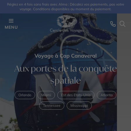
Réglez en 4 fois sans frais avec Alma : Décalez vos paiements, pas votre
voyage. Conditions disponibles au moment du paiement.
MENU
Voyage à Cap Canaveral
Aux portes de la conquête
spatiale
Orlando
Miami
Est des Etats-Unis
Atlanta
Tennessee
Mississippi