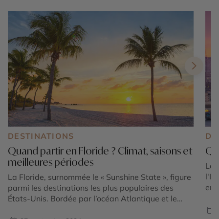
DESTINATIONS
DE
Quand partir en Floride ? Climat, saisons et
Que
meilleures périodes
Lor
l'I
La Floride, surnommée le « Sunshine State », figure
emb
parmi les destinations les plus populaires des
Éta
États-Unis. Bordée par l’océan Atlantique et le
d'I
golfe du Mexique, elle séduit par la diversité de