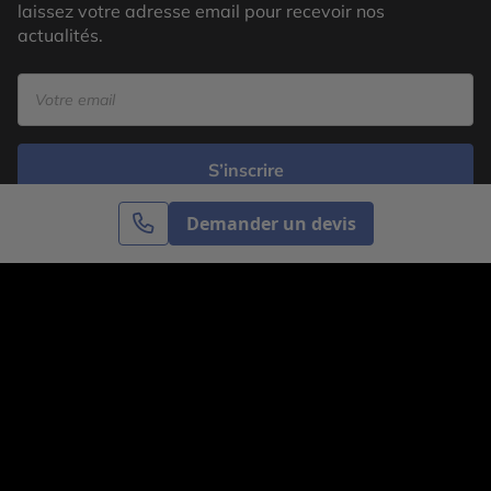
laissez votre adresse email pour recevoir nos
actualités.
S’inscrire
Demander un devis
Cercle des Voyages est une agence de voyage
spécialisée dans le sur-mesure, appartenant au groupe
Cercle des Vacances. Grâce à notre expertise et notre
passion du voyage, nous sommes là pour vous aider à
réaliser le voyage de vos rêves. Notre équipe est à
votre écoute pour créer le voyage qui vous ressemble.
Co-concevez votre voyage