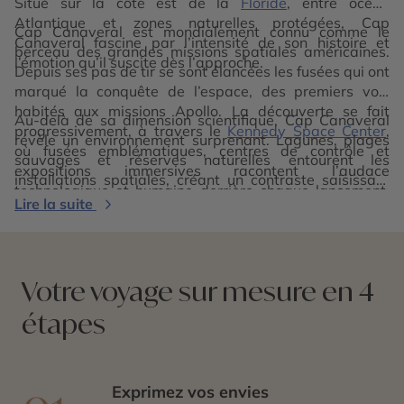
Situé sur la côte est de la
Floride
, entre océan
Atlantique et zones naturelles protégées, Cap
Cap Canaveral est mondialement connu comme le
Canaveral fascine par l’intensité de son histoire et
berceau des grandes missions spatiales américaines.
l’émotion qu’il suscite dès l’approche.
Depuis ses pas de tir se sont élancées les fusées qui ont
marqué la conquête de l’espace, des premiers vols
habités aux missions Apollo. La découverte se fait
Au-delà de sa dimension scientifique, Cap Canaveral
progressivement, à travers le
Kennedy Space Center
,
révèle un environnement surprenant. Lagunes, plages
où fusées emblématiques, centres de contrôle et
sauvages et réserves naturelles entourent les
expositions immersives racontent l’audace
installations spatiales, créant un contraste saisissant
technologique et humaine derrière chaque lancement.
entre haute technologie et nature intacte. Explorer Cap
Lire la suite
Observer un pas de tir face à l’océan procure une
Canaveral, c’est vivre une expérience inspirante, à la
sensation unique, mêlant puissance, rêve et vertige.
frontière entre passé, présent et futur. Une parenthèse
fascinante, où l’émotion naît de la rencontre entre
l’ingéniosité humaine et l’immensité du ciel.
Votre voyage sur mesure en 4
étapes
Exprimez vos envies