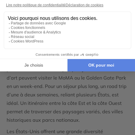
Walt Disney World, Orlando
Pour un séjour court, choisissez des villes comme
New
York
ou
San Francisco
, où il est possible d'explorer
plusieurs attractions en quelques jours. Les amateurs
d’art peuvent visiter le
MoMA
ou le
Golden Gate Park
en un week-end. Pour un séjour plus long, un
road trip
d’une à deux semaines, reliant plusieurs États, est
idéal. Un itinéraire entre la côte Est et la côte Ouest
permet de traverser des paysages variés, des villes
historiques aux parcs nationaux.
Les
États-Unis
offrent une grande diversité