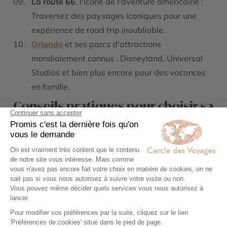
La route 66
, l'icône de l'aventure américaine :
Traversez des paysages iconiques pour une
expérience de road trip inoubliable.
Orlando
et ses parcs d'attractions
mondialement connus : Disneyland, Universal
Studios et bien plus encore pour des vacances
en famille.
Conseils pratiques pour choisir sa
destination aux USA