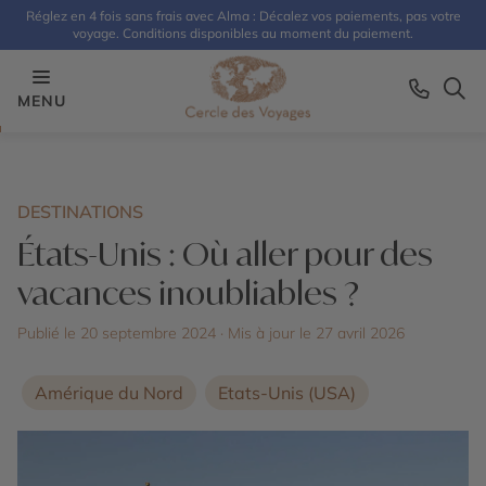
Réglez en 4 fois sans frais avec Alma : Décalez vos paiements, pas votre
voyage. Conditions disponibles au moment du paiement.
MENU
DESTINATIONS
États-Unis : Où aller pour des
vacances inoubliables ?
Publié le 20 septembre 2024
· Mis à jour le
27 avril 2026
Amérique du Nord
Etats-Unis (USA)