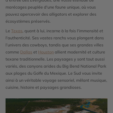
d'entrée des
Everglades
, une vaste étendue de
marécages peuplée d'une faune unique, où vous
pouvez apercevoir des alligators et explorer des
écosystèmes préservés.
Le
Texas
, quant à lui, incarne à la fois l'immensité et
l'authenticité. Ses vastes
ranchs
vous plongent dans
l’univers des cowboys, tandis que ses grandes villes
comme
Dallas
et
Houston
allient modernité et culture
texane traditionnelle. Les paysages y sont tout aussi
variés, des canyons arides du
Big Bend National Park
aux plages du
Golfe du Mexique
. Le Sud vous invite
ainsi à un véritable voyage sensoriel, mêlant musique,
cuisine, histoire et paysages grandioses.