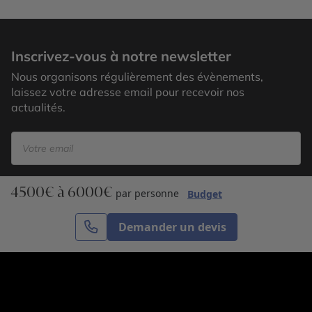
Lake Yellowstone
Inscrivez-vous à notre newsletter
Nous organisons régulièrement des évènements,
laissez votre adresse email pour recevoir nos
actualités.
4500€ à 6000€
S’inscrire
par personne
Budget
Demander un devis
Cercle des Voyages est une agence de voyage
spécialisée dans le sur-mesure, appartenant au groupe
Cercle des Vacances. Grâce à notre expertise et notre
passion du voyage, nous sommes là pour vous aider à