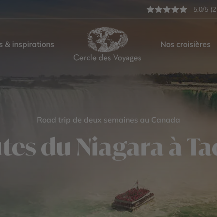
5,0/5 (2
s & inspirations
Nos croisières
Road trip de deux semaines au Canada
tes du Niagara à T