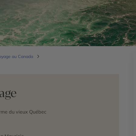
oyage au Canada
yage
arme du vieux Québec
la Mauricie