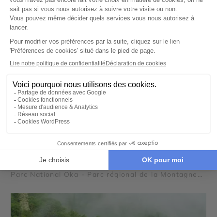
AUTOTOUR
Sur la route des explorateurs
14 jours - À partir de
2550 €
/pers
Montréal - Ottawa - Parc national d'Opemican -
Parc National Oka - Parc régional de la Montagne
du Diable - Parc national d'Aiguebelle - Parc
régional Kiamika - Réserve Faunique Papineau
Labelle