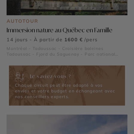
AUTOTOUR
Immersion nature au Québec en Famille
14 jours - À partir de
1600 €
/pers
Montréal - Tadoussac - Croisière baleines
Tadoussac - Fjord du Saguenay - Parc national
Mauricie - Le Lac Saint Jean - Parc national de la
Pointe Taillon - Île aux Coudres - Parc national des
Hautes Gorges de la Rivière Malbaie - Parc
Le saviez-vous ?
national des Grands Jardins - Reserve Faunique
Mastigouche - Reserve Faunique Saint Maurice -
Chaque circuit peut être adapté à vos
Parc national des Monts Valin - Le Saint Laurent -
envies et votre budget en échangeant avec
Lac Sacacomie - Chute Montmorency
nos conseillers experts.