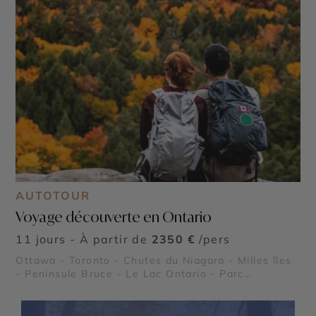
AUTOTOUR
Voyage découverte en Ontario
11 jours - À partir de
2350 €
/pers
Ottawa - Toronto - Chutes du Niagara - Milles îles
- Peninsule Bruce - Le Lac Ontario - Parc
Provincial Algonquin