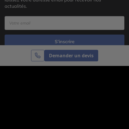
actualités.
S’inscrire
Demander un devis
Cercle des Voyages est une agence de voyage
spécialisée dans le sur-mesure, appartenant au groupe
Cercle des Vacances. Grâce à notre expertise et notre
passion du voyage, nous sommes là pour vous aider à
réaliser le voyage de vos rêves. Notre équipe est à
votre écoute pour créer le voyage qui vous ressemble.
Co-concevez votre voyage