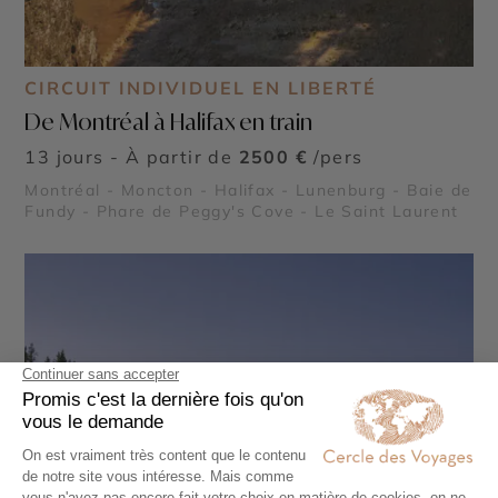
CIRCUIT INDIVIDUEL EN LIBERTÉ
De Montréal à Halifax en train
13 jours - À partir de
2500 €
/pers
Montréal - Moncton - Halifax - Lunenburg - Baie de
Fundy - Phare de Peggy's Cove - Le Saint Laurent