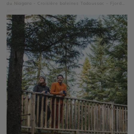
du Niagara - Croisière baleines Tadoussac - Fjord
du Saguenay - Milles îles - Le Saint Laurent - Parc
national Mauricie - Le Lac Ontario - Le Lac Saint
Jean - Parc national de la Pointe Taillon - Parc
national des Monts Valin - Reserve Faunique
Mastigouche - Reserve Faunique Saint Maurice -
Lac Sacacomie - Chute Montmorency