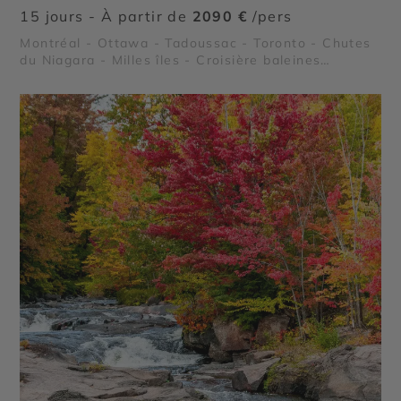
15 jours - À partir de
2090 €
/pers
Montréal - Ottawa - Tadoussac - Toronto - Chutes
du Niagara - Milles îles - Croisière baleines
Tadoussac - Fjord du Saguenay - Le Lac Saint Jean
- Parc national des Hautes Gorges de la Rivière
Malbaie - Île aux Coudres - Parc national des
Grands Jardins - Parc national Mauricie - Le Saint
Laurent - Lac Sacacomie - Chute Montmorency