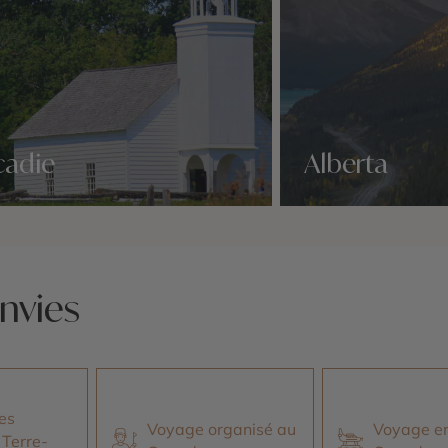
cadie
Alberta
idées voyage
Nos 1 idées voyage
nvies
es
Voyage organisé au
Voyage en
 Terre-