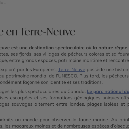
de
tern
e en Terre-Neuve
euve est une destination spectaculaire où la nature règne
ptes, ses fjords, ses villages de pêcheurs colorés et sa fau
que, entre grands espaces, patrimoine maritime et rencontre
 exploré par les Européens,
Terre-Neuve
possède une histoire
 au patrimoine mondial de l’UNESCO. Plus tard, les pêcheurs b
ofondément façonné son identité et ses traditions.
ages les plus spectaculaires du Canada.
Le parc national d
aises escarpées et ses formations géologiques uniques offre
es sauvages alternent entre landes, plages isolées et pe
endroits au monde pour observer la faune marine. Au pri
uals, les macareux moines et de nombreuses espèces d’oiseaux