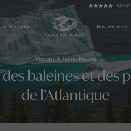
5,0/5 (2
s & inspirations
Nos croisières
Voyage à Terre-Neuve
s, des baleines et des
de l’Atlantique