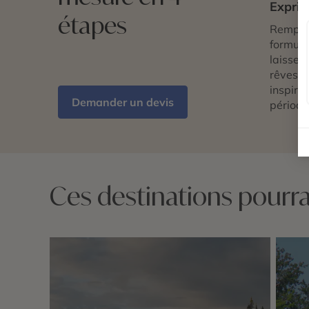
Exprim
étapes
Remplis
formulai
laissez 
rêves d
inspira
Demander un devis
période
Ces destinations pourrai