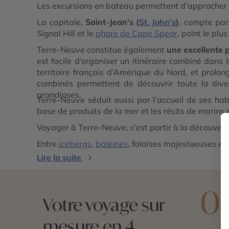
Les excursions en bateau permettent d’approcher
La capitale,
Saint-Jean’s (
St. John’s
)
, compte par
Signal Hill et le
phare de Cape Spear
, point le pl
Terre-Neuve constitue également
une excellente p
est facile d’organiser un itinéraire combiné dan
territoire français d’Amérique du Nord, et prolo
combinés permettent de découvrir toute la diver
grandioses.
Terre-Neuve séduit aussi par l’accueil de ses habi
base de produits de la mer et les récits de marins
Voyager à Terre-Neuve, c’est partir à la découverte
Entre
icebergs
,
baleines
, falaises majestueuses et
Lire la suite
0
Votre voyage sur
mesure en 4