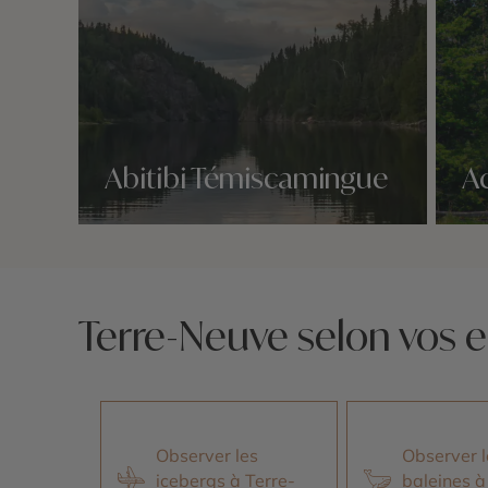
Abitibi Témiscamingue
A
Nos 1 idées voyage
Nos 1 
Terre-Neuve selon vos e
Observer les
Observer l
icebergs à Terre-
baleines à