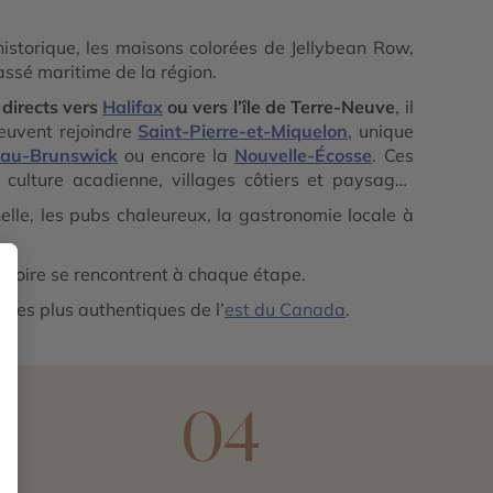
istorique, les maisons colorées de Jellybean Row,
assé maritime de la région.
 directs vers
Halifax
ou vers l’île de Terre-Neuve
, il
peuvent rejoindre
Saint-Pierre-et-Miquelon
, unique
au-Brunswick
ou encore la
Nouvelle-Écosse
. Ces
 culture acadienne, villages côtiers et paysages
nelle, les pubs chaleureux, la gastronomie locale à
istoire se rencontrent à chaque étape.
s les plus authentiques de l’
est du Canada
.
3
04