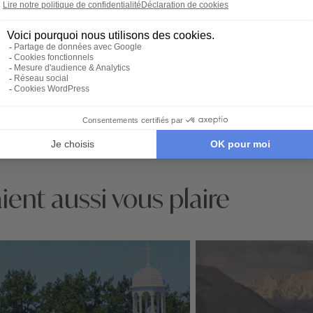
ez vos envies
Co-construisez votre
Réserv
itinéraire
séréni
sez notre
Échangez avec un
Héberg
re en ligne et
conseiller-expert pour
transpor
libre cours à vos
créer un voyage à votre
expérie
e voyage :
image, adapté à vos
nous no
tions, budget,
envies et à votre rythme.
tout. Il
 idéale…
qu’à par
ent aussi vous plaire