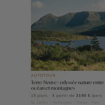
AUTOTOUR
Terre-Neuve : odyssée nature entre
océan et montagnes
15 jours - À partir de
3190 €
/pers
St. John's - Twillingate - Trinity - Parc