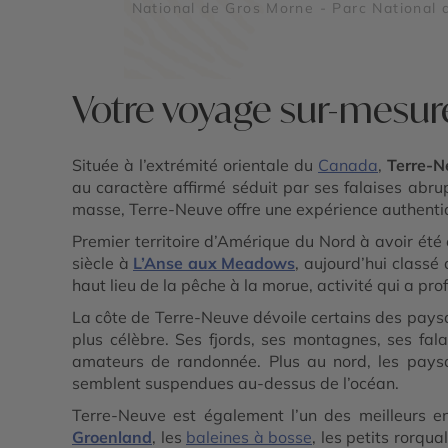
National de Gros Morne - Parc National 
Terra Nova - L'Anse aux Meadows - Wes
Brook Pond - Cape Spear
Votre voyage sur-mesur
Située à l’extrémité orientale du
Canada
,
Terre-N
au caractère affirmé séduit par ses falaises abru
masse, Terre-Neuve offre une expérience authenti
Premier territoire d’Amérique du Nord à avoir été
siècle à
L’Anse aux Meadows
, aujourd’hui classé
haut lieu de la pêche à la morue, activité qui a pr
La côte de Terre-Neuve dévoile certains des pays
plus célèbre. Ses fjords, ses montagnes, ses fal
amateurs de randonnée. Plus au nord, les paysag
semblent suspendues au-dessus de l’océan.
Terre-Neuve est également l’un des meilleurs 
Groenland
, les
baleines à bosse
, les petits rorq