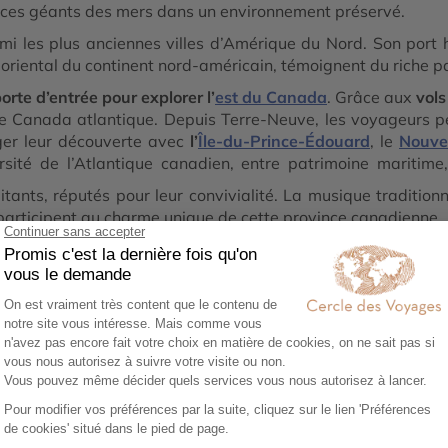
 ces géants des mers dans un environnement préservé.
mi les plus anciennes villes d’Amérique du Nord. Son port h
us oriental du continent nord-américain, témoignent du riche p
orte d’entrée pour explorer l’
est du Canada
. Grâce aux
vols
s le Canada atlantique. Depuis Terre-Neuve, les voyageurs 
nger leur découverte avec
l’
Île-du-Prince-Édouard
, le
Nouve
sité de l’Atlantique canadien, entre patrimoine maritime,
tants, réputés pour leur convivialité. La musique tradition
 participent au charme unique de cette province canadienne.
 d’un Canada encore confidentiel où l’océan, la nature et l’h
 villages de pêcheurs,
Terre-Neuve
offre l’une des expérience
1
02
0