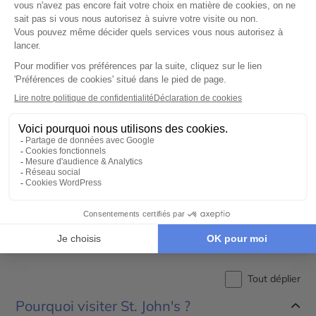
Western Brook
Cape Spear
Pond
Préparer son voyage en St.
John's
Tout déplier
Pourquoi visiter St. John's ?