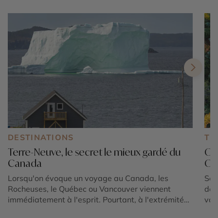
DESTINATIONS
TE
Terre-Neuve, le secret le mieux gardé du
Où
Canada
Oue
Lorsqu'on évoque un voyage au Canada, les
Sep
Rocheuses, le Québec ou Vancouver viennent
déc
immédiatement à l'esprit. Pourtant, à l'extrémité
vac
est du pays, une île demeure encore largement
ret