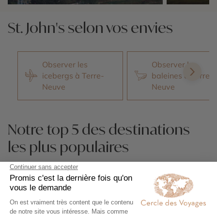
Nos 1 idées voyage
Nos 1 idées vo
St. John's selon vos envies
Observer les
Observer les
icebergs à Terre-
baleines à Terre-
Neuve
Neuve
Notre top 5 des destinations
les plus populaires