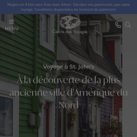
Réglez en 4 fois sans frais avec Alma : Décalez vos paiements, pas votre
voyage. Conditions disponibles au moment du paiement.
MENU
Voyage à St. John's
À la découverte de la plus
ancienne ville d’Amérique du
Nord