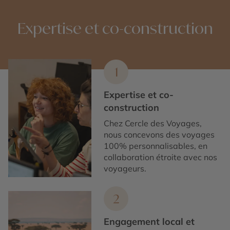
Prince-Édouard
.
du Canada atlantique grâce à son histoire, ses
paysages côtiers, sa culture locale et sa proximité
Expertise et co-construction
avec une nature exceptionnelle.
1
Expertise et co-
construction
Chez Cercle des Voyages,
nous concevons des voyages
100% personnalisables, en
collaboration étroite avec nos
voyageurs.
2
Engagement local et