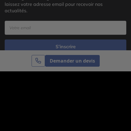
laissez votre adresse email pour recevoir nos
actualités.
S’inscrire
Demander un devis
Cercle des Voyages est une agence de voyage
spécialisée dans le sur-mesure, appartenant au groupe
Cercle des Vacances. Grâce à notre expertise et notre
passion du voyage, nous sommes là pour vous aider à
réaliser le voyage de vos rêves. Notre équipe est à
votre écoute pour créer le voyage qui vous ressemble.
Co-concevez votre voyage