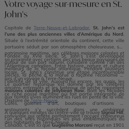
Votre voyage sur-mesure en St.
John's
Capitale de
Terre-Neuve-et-Labrador
,
St. John’s est
l’une des plus anciennes villes d’Amérique du Nord
.
Située à l’extrémité orientale du continent, cette ville
portuaire séduit par son atmosphère chaleureuse, son
patrimoine maritime, ses célèbres maisons colorées et
Fondée au XVIe siècle, St. John’s s’est développée
sa proximité avec certains des plus beaux paysages de
autour de son port naturel, considéré comme l’un des
l’Atlantique canadien. Entre histoire, nature et culture
meilleurs de la façade atlantique. Pendant plusieurs
locale, St. John’s constitue une étape incontournable
siècles, la pêche à la morue a façonné l’économie et
lors d’un voyage à Terre-Neuve.
l’identité de la ville. Aujourd’hui encore, les quais, les
Le quartier historique est dominé par les célèbres
anciens entrepôts et les bateaux de pêche rappellent
maisons colorées de Jellybean Row
, dont les façades
ce riche passé maritime qui fait partie intégrante de
aux teintes vives illuminent les rues en pente de la ville.
l’histoire de
Terre-Neuve
.
Cafés, galeries d’art, boutiques d’artisans et
restaurants s’y succèdent dans une ambiance
À quelques minutes du centre-ville se trouve
Signal Hill
,
conviviale qui reflète parfaitement l’accueil chaleureux
l’un des sites historiques les plus emblématiques du
des habitants de Terre-Neuve.
Canada. C’est ici que
Guglielmo Marconi
reçut en 1901