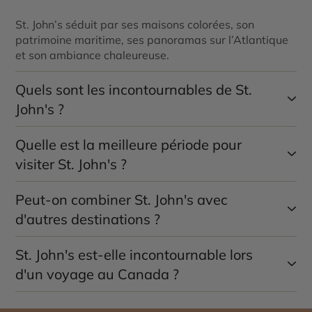
St. John’s séduit par ses maisons colorées, son
patrimoine maritime, ses panoramas sur l’Atlantique
et son ambiance chaleureuse.
Quels sont les incontournables de St.
John's ?
Quelle est la meilleure période pour
Jellybean Row, Signal Hill, Cape Spear, George Street,
le port historique et l’East Coast Trail figurent parmi
visiter St. John's ?
les sites incontournables.
Peut-on combiner St. John's avec
De juin à septembre, les conditions sont idéales pour
profiter des randonnées, observer les baleines et
d'autres destinations ?
découvrir la ville. Les icebergs sont généralement
visibles entre mai et juillet.
St. John's est-elle incontournable lors
Oui, St. John’s constitue un excellent point de départ
pour explorer Terre-Neuve, mais aussi pour combiner
d'un voyage au Canada ?
votre voyage avec
Saint-Pierre-et-Miquelon
, la
Nouvelle-Écosse
, le
Nouveau-Brunswick
ou
l’Île-du-
Oui, St. John’s est l’une des villes les plus attachantes