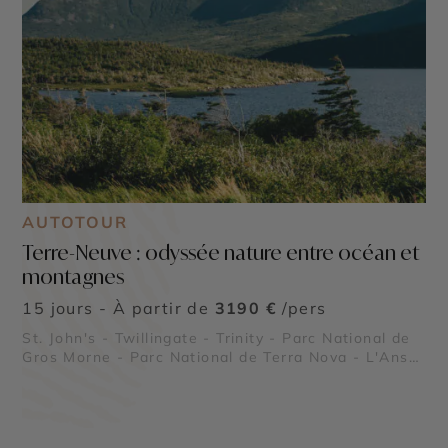
AUTOTOUR
Terre-Neuve : odyssée nature entre océan et
montagnes
15 jours - À partir de
3190 €
/pers
St. John's - Twillingate - Trinity - Parc National de
Gros Morne - Parc National de Terra Nova - L'Anse
aux Meadows - Western Brook Pond - Cape Spear