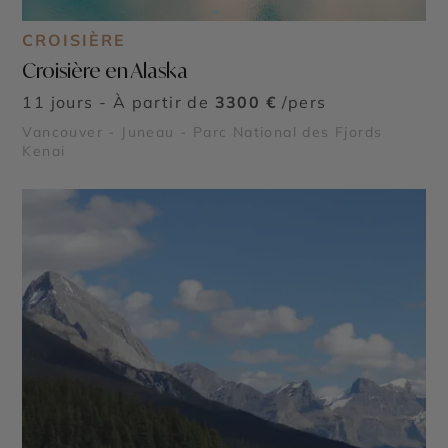
CROISIÈRE
Croisière en Alaska
11 jours - À partir de
3300 €
/pers
Vancouver - Juneau - Parc National des Fjords
Kenai