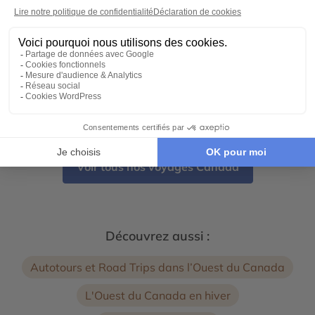
Vancouver
16 jours - À partir de
3790 €
/pers
Seattle - Vancouver - Victoria (Canada) - Tofino -
Îles San Juan - Parc national de Pacific Rim - Parc
National Olympic
←
→
1
2
Voir tous nos voyages Canada
Découvrez aussi :
Autotours et Road Trips dans l’Ouest du Canada
L'Ouest du Canada en hiver