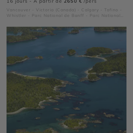
16 jours - À partir de
2650 €
/pers
Vancouver - Victoria (Canada) - Calgary - Tofino -
Whistler - Parc National de Banff - Parc National
de Jasper - Lake Louise - Lac Moraine - Stanley
Park - Icefield Parkway - Parc national de Pacific
Rim - Le Passage intérieur - Glacier Athabasca