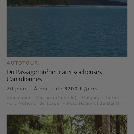
AUTOTOUR
Du Passage Intérieur aux Rocheuses
Canadiennes
20 jours - À partir de
3700 €
/pers
Vancouver - Victoria (Canada) - Calgary - Tofino -
Parc National de Jasper - Parc National de Banff -
Lake Louise - Rocheuses canadiennes - Stanley
Park - Lac Moraine - Glacier Athabasca - Parc
national de Pacific Rim - Le Passage intérieur -
Icefield Parkway