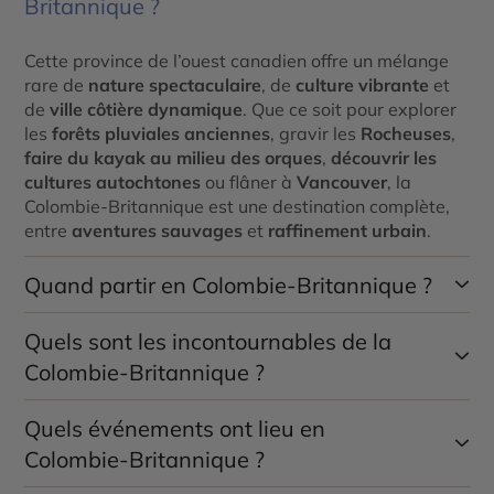
Britannique ?
Cette province de l’ouest canadien offre un mélange
rare de
nature spectaculaire
, de
culture vibrante
et
de
ville côtière dynamique
. Que ce soit pour explorer
les
forêts pluviales anciennes
, gravir les
Rocheuses
,
faire du kayak au milieu des orques
,
découvrir les
cultures autochtones
ou flâner à
Vancouver
, la
Colombie-Britannique est une destination complète,
entre
aventures sauvages
et
raffinement urbain
.
Quand partir en Colombie-Britannique ?
Quels sont les incontournables de la
La Colombie-Britannique se visite toute l’année, selon
le type d’expérience recherchée :
Colombie-Britannique ?
Printemps (avril à juin)
: idéal pour les randonnées,
Quels événements ont lieu en
Voici quelques sites et expériences à ne pas manquer
la découverte des jardins (comme ceux de Butchart
:
à Victoria) et l’observation de la faune.
Colombie-Britannique ?
Vancouver
: ville cosmopolite entre mer et
Été (juillet à septembre)
: saison parfaite pour les