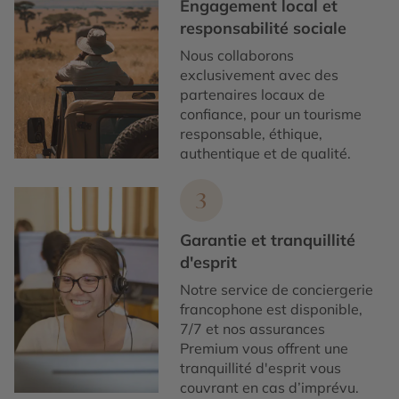
Engagement local et
Celebration of Light à Vancouver
(juillet) :
responsabilité sociale
concours international de feux d’artifice sur la
Nous collaborons
baie
exclusivement avec des
Festival de Jazz de Vancouver
(juin)
partenaires locaux de
confiance, pour un tourisme
Pow-Wows autochtones
dans diverses
responsable, éthique,
communautés (notamment à Kamloops et Port
authentique et de qualité.
Alberni)
Whistler Film Festival
(décembre)
3
Fête de la pêche au saumon à Steveston
Garantie et tranquillité
Festival floral à Victoria
au printemps
d'esprit
Notre service de conciergerie
Événements de sports d’hiver
à Whistler et
francophone est disponible,
dans les Rocheuses
7/7 et nos assurances
Premium vous offrent une
tranquillité d'esprit vous
couvrant en cas d’imprévu.