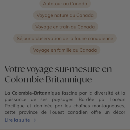
Autotour au Canada
Voyage nature au Canada
Voyage en train au Canada
Séjour d'observation de la faune canadienne
Voyage en famille au Canada
Votre voyage sur-mesure en
Colombie Britannique
La
Colombie-Britannique
fascine par la diversité et la
puissance de ses paysages. Bordée par l’océan
Pacifique et dominée par les chaînes montagneuses,
cette province de l’ouest canadien offre un décor
spectaculaire où forêts pluviales, fjords, plages
Lire la suite
sauvages et sommets enneigés se succèdent. Ici, la