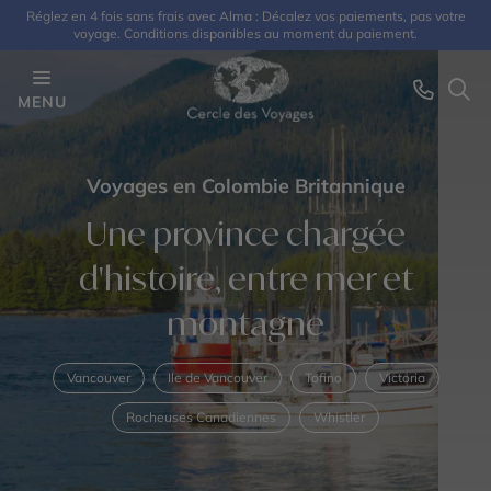
Réglez en 4 fois sans frais avec Alma : Décalez vos paiements, pas votre
voyage. Conditions disponibles au moment du paiement.
MENU
Voyages en Colombie Britannique
Une province chargée
d'histoire, entre mer et
montagne
Vancouver
Ile de Vancouver
Tofino
Victoria
Rocheuses Canadiennes
Whistler