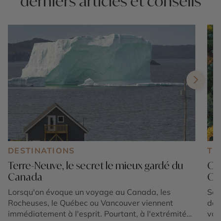
derniers articles et conseils
DESTINATIONS
TE
Terre-Neuve, le secret le mieux gardé du
Où
Canada
Oue
Lorsqu'on évoque un voyage au Canada, les
Sep
Rocheuses, le Québec ou Vancouver viennent
déc
immédiatement à l'esprit. Pourtant, à l'extrémité
vac