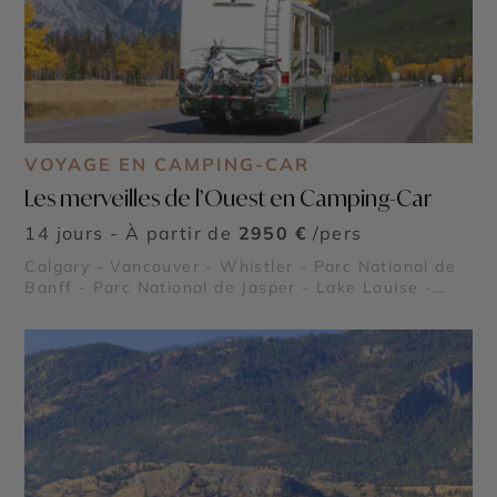
VOYAGE EN CAMPING-CAR
Les merveilles de l’Ouest en Camping-Car
14 jours - À partir de
2950 €
/pers
Calgary - Vancouver - Whistler - Parc National de
Banff - Parc National de Jasper - Lake Louise -
Rocheuses canadiennes - Stanley Park - Lac
Moraine - Glacier Athabasca - Icefield Parkway -
Parc national de Yoho