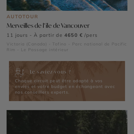
AUTOTOUR
Merveilles de l’île de Vancouver
11 jours - À partir de
4650 €
/pers
Victoria (Canada) - Tofino - Parc national de Pacific
Rim - Le Passage intérieur
Le saviez-vous ?
Chaque circuit peut être adapté à vos
envies et votre budget en échangeant avec
nos conseillers experts.