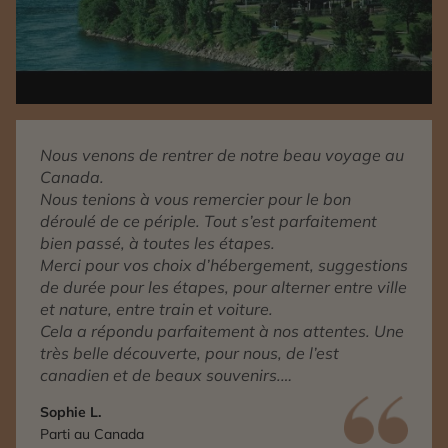
Nous venons de rentrer de notre beau voyage au
Canada.
Nous tenions à vous remercier pour le bon
déroulé de ce périple. Tout s’est parfaitement
bien passé, à toutes les étapes.
Merci pour vos choix d’hébergement, suggestions
de durée pour les étapes, pour alterner entre ville
et nature, entre train et voiture.
Cela a répondu parfaitement à nos attentes. Une
très belle découverte, pour nous, de l’est
canadien et de beaux souvenirs.
Nous avons aussi apprécié le service
Sophie L.
conciergerie auquel nous avons fait appel pour
Parti au Canada
confirmer un rendez-vous.