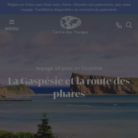
Réglez en 4 fois sans frais avec Alma : Décalez vos paiements, pas votre
voyage. Conditions disponibles au moment du paiement.
MENU
Voyage 16 jours en Gaspésie
La Gaspésie et la route des
phares