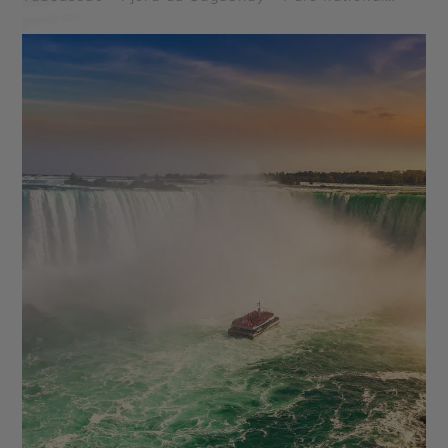
Mauricie - Le Lac Saint Jean - Parc national de la
Pointe Taillon - Île aux Coudres - Parc national des
Hautes Gorges de la Rivière Malbaie - Parc
national des Grands Jardins - Reserve Faunique
Mastigouche - Reserve Faunique Saint Maurice -
Parc national des Monts Valin - Le Saint Laurent -
Lac Sacacomie - Chute Montmorency