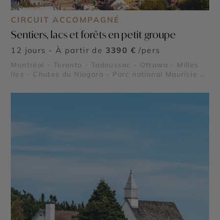
CIRCUIT ACCOMPAGNÉ
Sentiers, lacs et forêts en petit groupe
12 jours - À partir de
3390 €
/pers
Montréal - Toronto - Tadoussac - Ottawa - Milles
îles - Chutes du Niagara - Parc national Mauricie -
Fjord du Saguenay - Le Lac Saint Jean