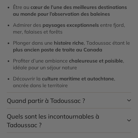
Être au
cœur de l’une des meilleures destinations
au monde pour l’observation des baleines
Admirer des
paysages exceptionnels
entre fjord,
mer, falaises et forêts
Plonger dans une
histoire riche
, Tadoussac étant le
plus ancien poste de traite au Canada
Profiter d’une ambiance
chaleureuse et paisible
,
idéale pour un séjour nature
Découvrir la
culture maritime et autochtone
,
ancrée dans le territoire
Quand partir à Tadoussac ?
Quels sont les incontournables à
La
meilleure période pour visiter Tadoussac
s’étend
de
mai à octobre
, selon les activités souhaitées :
Tadoussac ?
Été (juin à septembre)
: saison idéale pour les