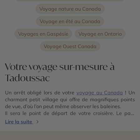
Voyage nature au Canada
Voyage en été au Canada
Voyages en Gaspésie
Voyage en Ontario
Voyage Ouest Canada
Votre voyage sur-mesure à
Tadoussac
Un arrêt obligé lors de votre
voyage au Canada
! Un
charmant petit village qui offre de magnifiques points
de vue, d’où l’on peut même observer les baleines.
Il sera le point de départ de votre croisière. Le parc
marin du Saguenay St Laurent ayant un riche milieu en
Lire la suite
krill et capelans, nourriture de choix des baleines de la
douzaine d’espèces qui fréquentent cet endroit du