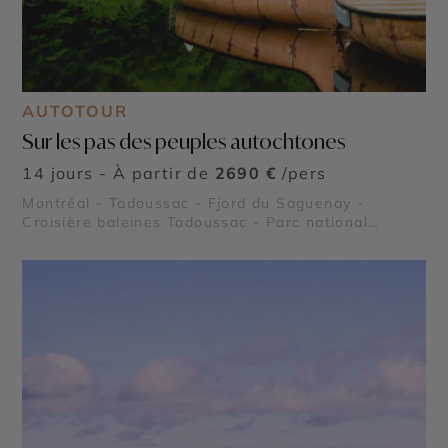
AUTOTOUR
Sur les pas des peuples autochtones
14 jours - À partir de
2690 €
/pers
Montréal - Tadoussac - Fjord du Saguenay -
Croisière baleines Tadoussac - Parc national
Mauricie - Le Lac Saint Jean - Le Saint Laurent -
Parc national du Bic - Reserve Faunique
Mastigouche - Reserve Faunique Saint Maurice - Île
de Bonaventure - Parc national de la Gaspésie -
Chute Montmorency