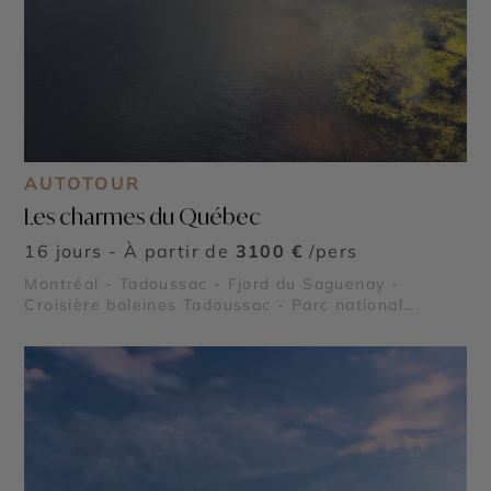
AUTOTOUR
Les charmes du Québec
16 jours - À partir de
3100 €
/pers
Montréal - Tadoussac - Fjord du Saguenay -
Croisière baleines Tadoussac - Parc national
Mauricie - Parc national des Hautes Gorges de la
Rivière Malbaie - Île aux Coudres - Le Lac Saint
Jean - Parc national de la Pointe Taillon - Parc
national des Grands Jardins - Reserve Faunique
Mastigouche - Reserve Faunique Saint Maurice -
Parc national des Monts Valin - Le Saint Laurent -
Lac Sacacomie - Chute Montmorency