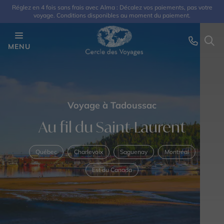
Réglez en 4 fois sans frais avec Alma : Décalez vos paiements, pas votre
voyage. Conditions disponibles au moment du paiement.
MENU
Voyage à Tadoussac
Au fil du Saint-Laurent
Québec
Charlevoix
Saguenay
Montréal
Est du Canada