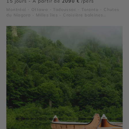
15 jours - À partir de
2090 €
/pers
Montréal - Ottawa - Tadoussac - Toronto - Chutes
du Niagara - Milles îles - Croisière baleines
Tadoussac - Fjord du Saguenay - Le Lac Saint Jean
- Parc national des Hautes Gorges de la Rivière
Malbaie - Île aux Coudres - Parc national des
Grands Jardins - Parc national Mauricie - Le Saint
Laurent - Lac Sacacomie - Chute Montmorency