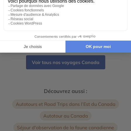
11 jours - À partir de
4390 €
/pers
Montréal - Tadoussac - Fjord du Saguenay - Parc
national Mauricie - Reserve Faunique Mastigouche
←
→
1
2
Voir tous nos voyages Canada
Découvrez aussi :
Autotours et Road Trips dans l’Est du Canada
Autotour au Canada
Séjour d'observation de la faune canadienne