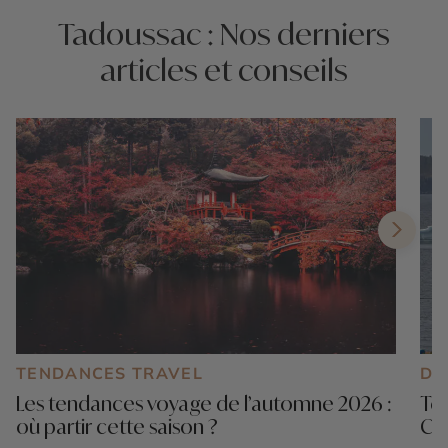
Tadoussac : Nos derniers
articles et conseils
TENDANCES TRAVEL
DE
Les tendances voyage de l’automne 2026 :
Ter
où partir cette saison ?
Ca