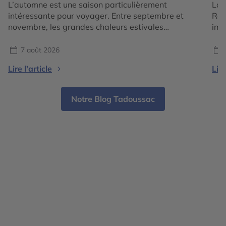
L’automne est une saison particulièrement
Lor
intéressante pour voyager. Entre septembre et
Roc
novembre, les grandes chaleurs estivales
imm
s’atténuent dans de nombreuses régions du
est
monde, les paysages changent de couleurs et
pré
7 août 2026
chaque destination dévoile une atmosphère
Sau
Lire l'article
Lire
différente. En 2026, les tendances voyage
aut
confirment surtout une envie de partir pour vivre
vis
une expérience liée à la saison : […]
les
Notre Blog Tadoussac