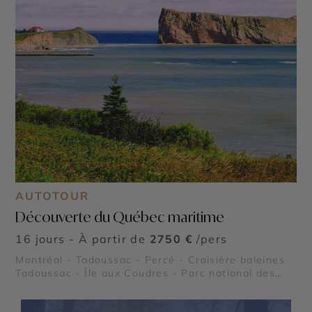
AUTOTOUR
Découverte du Québec maritime
16 jours - À partir de
2750 €
/pers
Montréal - Tadoussac - Percé - Croisière baleines
©
Tadoussac - Île aux Coudres - Parc national des
Hautes Gorges de la Rivière Malbaie - Parc
national de la Gaspésie - Parc national des Grands