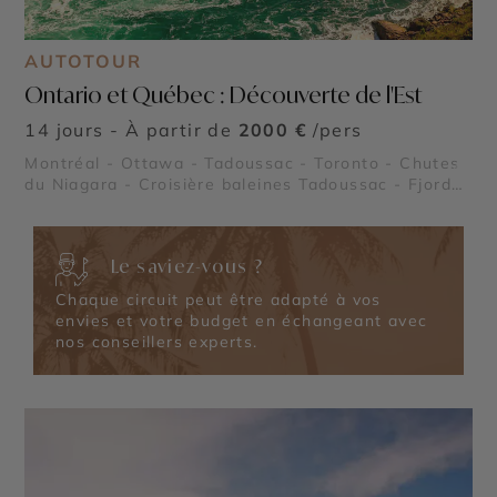
AUTOTOUR
Ontario et Québec : Découverte de l'Est
14 jours - À partir de
2000 €
/pers
Montréal - Ottawa - Tadoussac - Toronto - Chutes
©
du Niagara - Croisière baleines Tadoussac - Fjord
du Saguenay - Milles îles - Le Saint Laurent - Parc
national Mauricie - Le Lac Ontario - Le Lac Saint
Jean - Parc national de la Pointe Taillon - Parc
Le saviez-vous ?
national des Monts Valin - Reserve Faunique
Mastigouche - Reserve Faunique Saint Maurice -
Chaque circuit peut être adapté à vos
Lac Sacacomie - Chute Montmorency
envies et votre budget en échangeant avec
nos conseillers experts.