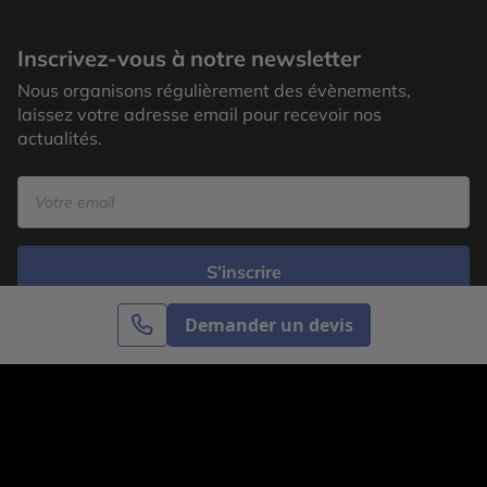
Inscrivez-vous à notre newsletter
Nous organisons régulièrement des évènements,
laissez votre adresse email pour recevoir nos
actualités.
S’inscrire
Demander un devis
Cercle des Voyages est une agence de voyage
spécialisée dans le sur-mesure, appartenant au groupe
Cercle des Vacances. Grâce à notre expertise et notre
passion du voyage, nous sommes là pour vous aider à
réaliser le voyage de vos rêves. Notre équipe est à