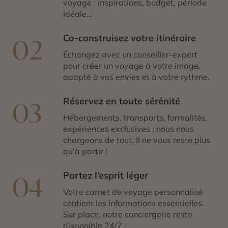
voyage : inspirations, budget, période
patrimoine local et authenticité québécoise.
idéale…
La Gaspésie séduit enfin par sa douceur de vivre et
l’accueil chaleureux de ses habitants. Ici, le temps
Co-construisez votre itinéraire
02
semble ralentir, invitant à savourer les produits de la
Échangez avec un conseiller-expert
mer, les paysages changeants et les rencontres
pour créer un voyage à votre image,
humaines. Entre nature spectaculaire, traditions
adapté à vos envies et à votre rythme.
vivantes et sentiment de liberté, découvrir la Gaspésie,
c’est s’offrir une immersion inoubliable dans l’un des
Réservez en toute sérénité
plus beaux territoires du
Québec
.
03
Hébergements, transports, formalités,
expériences exclusives : nous nous
chargeons de tout. Il ne vous reste plus
qu’à partir !
Partez l’esprit léger
04
Votre carnet de voyage personnalisé
contient les informations essentielles.
Sur place, notre conciergerie reste
disponible 24/7