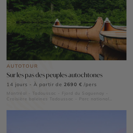
AUTOTOUR
Sur les pas des peuples autochtones
14 jours - À partir de
2690 €
/pers
Montréal - Tadoussac - Fjord du Saguenay -
Croisière baleines Tadoussac - Parc national
Mauricie - Le Lac Saint Jean - Le Saint Laurent -
Parc national du Bic - Reserve Faunique
Mastigouche - Reserve Faunique Saint Maurice - Île
de Bonaventure - Parc national de la Gaspésie -
Chute Montmorency