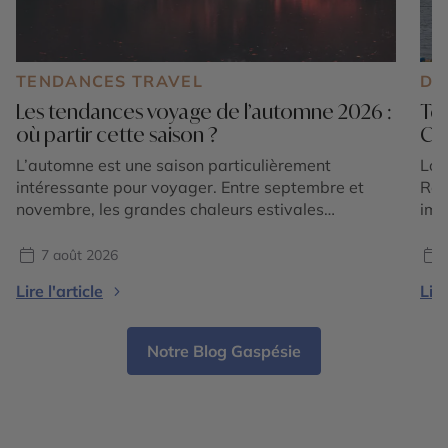
TENDANCES TRAVEL
DE
Les tendances voyage de l’automne 2026 :
Ter
où partir cette saison ?
Ca
L’automne est une saison particulièrement
Lor
intéressante pour voyager. Entre septembre et
Roc
novembre, les grandes chaleurs estivales
imm
s’atténuent dans de nombreuses régions du
est
monde, les paysages changent de couleurs et
pré
7 août 2026
chaque destination dévoile une atmosphère
Sau
Lire l'article
Lire
différente. En 2026, les tendances voyage
aut
confirment surtout une envie de partir pour vivre
vis
une expérience liée à la saison : […]
les
Notre Blog Gaspésie