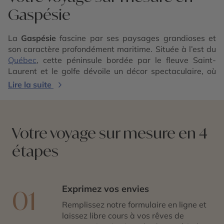
Gaspésie
La
Gaspésie
fascine par ses paysages grandioses et
son caractère profondément maritime. Située à l’est du
Québec
, cette péninsule bordée par le fleuve Saint-
Laurent et le golfe dévoile un décor spectaculaire, où
falaises vertigineuses, plages sauvages et montagnes
Lire la suite
intérieures se succèdent. Du célèbre rocher
Percé
aux
caps escarpés du
parc national Forillon
, la Gaspésie
offre un concentré de nature brute et de panoramas
saisissants, façonnés par le vent, l’eau et le temps.
Votre voyage sur mesure en 4
Voyager en Gaspésie, c’est parcourir une terre
étapes
d’aventure et de traditions. Les villages côtiers, aux
maisons colorées, témoignent d’une culture maritime
encore bien vivante, rythmée par la pêche, les marées
et les saisons. À l’intérieur des terres, les montagnes
Exprimez vos envies
01
des Chic-Chocs offrent un terrain idéal pour la
Remplissez notre formulaire en ligne et
randonnée et l’observation de la faune. Chaque étape
laissez libre cours à vos rêves de
révèle une atmosphère unique, entre grands espaces,