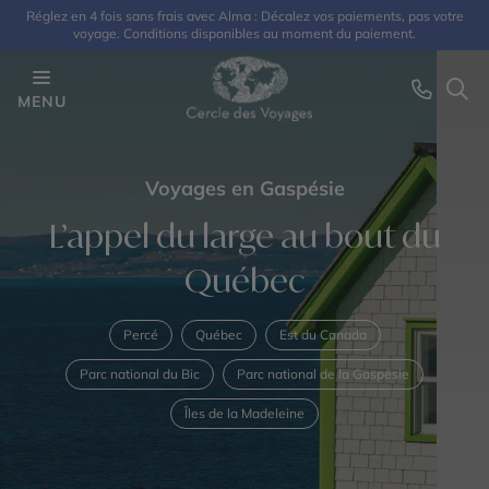
Réglez en 4 fois sans frais avec Alma : Décalez vos paiements, pas votre
voyage. Conditions disponibles au moment du paiement.
MENU
Voyages en Gaspésie
L’appel du large au bout du
Québec
Percé
Québec
Est du Canada
Parc national du Bic
Parc national de la Gaspésie
Îles de la Madeleine