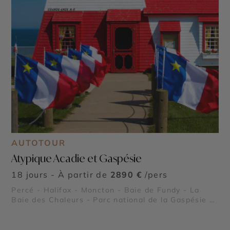
AUTOTOUR
Atypique Acadie et Gaspésie
18 jours - À partir de
2890 €
/pers
Percé - Halifax - Moncton - Baie de Fundy - La
Baie des Chaleurs - Parc national de la Gaspésie -
Parc national de Kouchibouguac - Parc national du
Bic - Île de Bonaventure