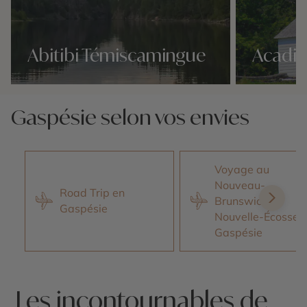
Abitibi Témiscamingue
Acadie
Nos 3 idées voyage
Nos 3 idées vo
Gaspésie selon vos envies
Voyage au
Nouveau-
Road Trip en
Brunswick, la
Gaspésie
Nouvelle-Écosse e
Gaspésie
Les incontournables de