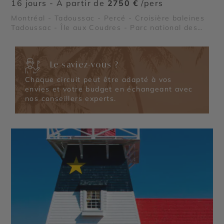
16 jours - À partir de
2750 €
/pers
Montréal - Tadoussac - Percé - Croisière baleines
©
Tadoussac - Île aux Coudres - Parc national des
Hautes Gorges de la Rivière Malbaie - Parc
national de la Gaspésie - Parc national des Grands
Jardins - Parc national du Bic - Île de Bonaventure
Le saviez-vous ?
- La Baie des Chaleurs - Parc national de
Kouchibouguac - Le Saint Laurent - Chute
Chaque circuit peut être adapté à vos
Montmorency
envies et votre budget en échangeant avec
nos conseillers experts.