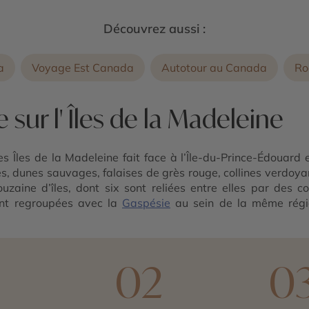
Découvrez aussi :
a
Voyage Est Canada
Autotour au Canada
Ro
sur l' Îles de la Madeleine
es Îles de la Madeleine fait face à l’Île-du-Prince-Édouard 
s, dunes sauvages, falaises de grès rouge, collines verdoy
zaine d’îles, dont six sont reliées entre elles par des co
ont regroupées avec la
Gaspésie
au sein de la même régio
ux-maisons, l’Île de la Pointe-aux-Loups, l’Île de Grande-Entr
 îles. L’accueil chaleureux de la population et la richesse de 
er des paysages sauvages du Canada.
1
02
0