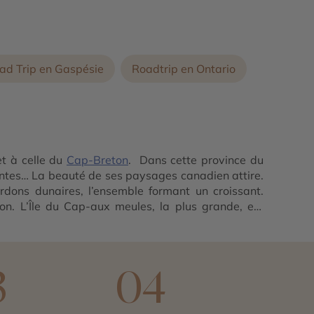
ad Trip en Gaspésie
Roadtrip en Ontario
et à celle du
Cap-Breton
. Dans cette province du
antes… La beauté de ses paysages canadien attire.
rdons dunaires, l’ensemble formant un croissant.
n. L’Île du Cap-aux meules, la plus grande, est
ée, Grosse-Île, et aux Îles de
l’Est
. L’ Île d’Entrée et
la culture acadienne sont d’autres atouts de ces îles,
3
04