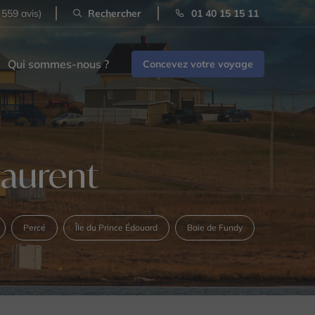
 559 avis)
Rechercher
01 40 15 15 11
Qui sommes-nous ?
Concevez votre voyage
Laurent
Percé
Île du Prince Édouard
Baie de Fundy