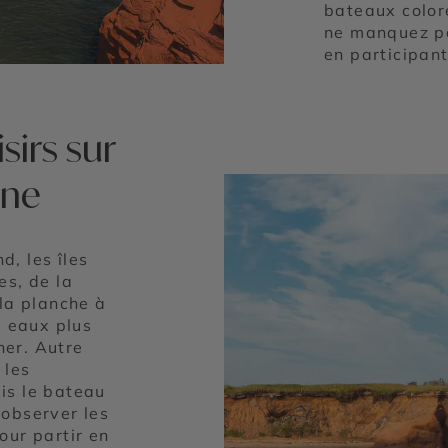
bateaux color
ne manquez pa
en participant
isirs sur
ine
, les îles
es, de la
 la planche à
s eaux plus
ner. Autre
 les
is le bateau
 observer les
our partir en