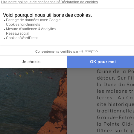
Les paysages p
les produits d
partie des in
de la Madelei
meules, allez 
Anse. Composé
spectaculaires
haut de la Bu
l’archipel. Su
Echouerie, sit
faune de la Po
détour. Sur l
la Dune du Su
les maisons t
terres. Au Ca
site historiq
traditionnelle
Grande-Entrée
la Pointe Old-
flânez sur le 