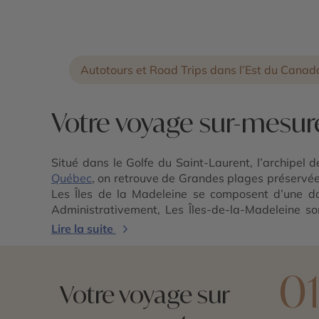
Autotours et Road Trips dans l’Est du Canad
Votre voyage sur-mesure 
Situé dans le Golfe du Saint-Laurent, l’archipel d
Québec
, on retrouve de Grandes plages préservée
Les Îles de la Madeleine se composent d’une dou
Administrativement, Les Îles-de-la-Madeleine s
raccordée à l’Île du Havre-Aubert, l’Île du Havre-a
Lire la suite
l l’Île Brion sont, quant à elles, isolées des autres
où on apprécie de prendre son temps et d’admir
0
Votre voyage sur