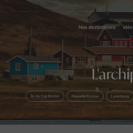
Nos destinations
Idée
L'arch
Île du Cap Breton
Nouvelle Ecosse
Lunenburg