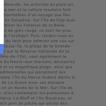
réservés, les activités en plein air,
e la mer et la culture insulaire font
contournables d’un voyage aux Îles
ne en Gaspésie. Sur l’île du Cap-aux-
admirer les Falaises de la Belle-
es de grès rouge, ce sont les plus
 de l’archipel. Puis, rendez-vous en
tte du Vent pour admirer une vue sur
r Grosse-Île, la plage de la Grande-
uée sur la Réserve nationale de la
inte-de-l’Est, vaut également le
’île du Havre-aux-maisons, découvrez
d et sa magnifique plage, ainsi que
raditionnelles qui parsèment ses
nada, l’Île du Havre-Aubert abrite le
ue de La Grave avec ses maisons
s et un musée de la Mer. Sur l’île de
, allez contempler les panoramas à
Harry, La Bluff et l’île Boudreau, et
petit port de pêche qui abrite des