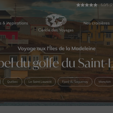
5,0/5 (2
s & inspirations
Nos croisières
Voyage aux l'Îles de la Madeleine
ipel du golfe du Saint-
Québec
Le Saint Laurent
Fjord du Saguenay
Moncton