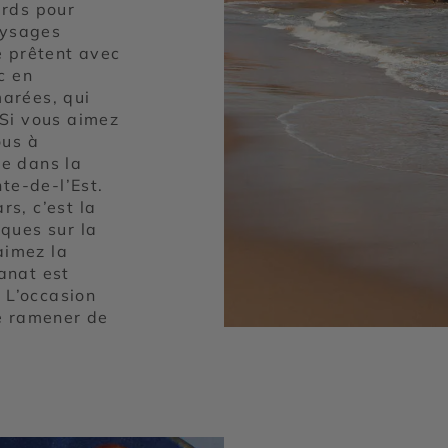
ards pour
aysages
e prêtent avec
c en
marées, qui
. Si vous aimez
ous à
re dans la
te-de-l’Est.
rs, c’est la
ques sur la
aimez la
sanat est
 L’occasion
e ramener de