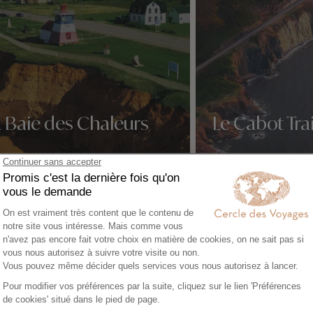
 Baie des Chaleurs
Le Cabot Trai
idées voyage
Nos 1 idées voyage
À ne pa
de la M