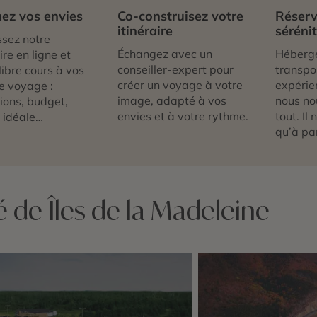
ez vos envies
Co-construisez votre
Réserv
itinéraire
séréni
sez notre
Échangez avec un
Héberg
re en ligne et
conseiller-expert pour
transpor
libre cours à vos
créer un voyage à votre
expérie
e voyage :
image, adapté à vos
nous no
tions, budget,
envies et à votre rythme.
tout. Il
 idéale…
qu’à par
é de Îles de la Madeleine