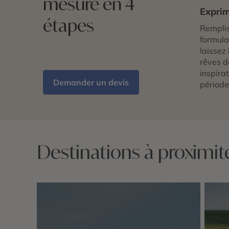
mesure en 4
Exprim
étapes
Remplis
formulai
laissez 
rêves d
inspira
Demander un devis
période
Destinations à proximit