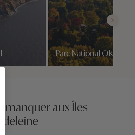
l
Parc National Oka
Nos 1 idées voyage
s manquer aux Îles
adeleine