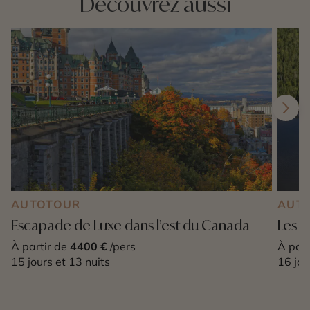
Découvrez aussi
AUTOTOUR
AUT
Escapade de Luxe dans l’est du Canada
Les 
À partir de
4400 €
/pers
À part
15 jours et 13 nuits
16 jou