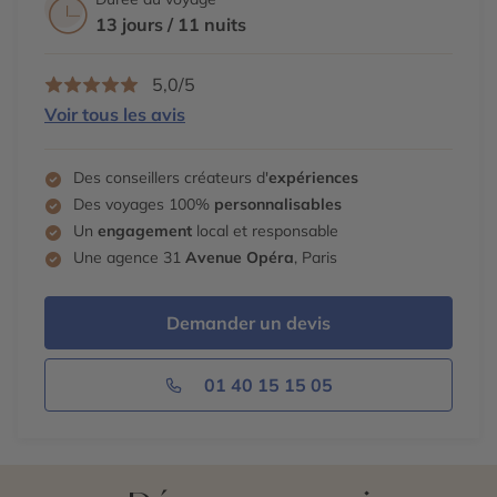
front de mer jusqu’aux quartiers historiques. En soirée,
colorée bâtie au XVIIIᵉ siècle et classée au patrimoine
13 jours / 11 nuits
profitez de l’ambiance vivante d’Argyle Street.
mondial de l’UNESCO pour son architecture unique et
son histoire maritime. Découvrez ses maisons peintes,
5,0/5
son port pittoresque et ses ateliers de construction
Voir tous les avis
navale. Retour à Halifax en soirée pour restituer votre
voiture.
Des conseillers créateurs d'
expériences
Des voyages 100%
personnalisables
Un
engagement
local et responsable
Une agence 31
Avenue Opéra
, Paris
Demander un devis
01 40 15 15 05