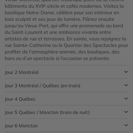
bâtiments du XVIIᵉ siècle et cafés modernes. Visitez la
basilique Notre-Dame, célèbre pour son intérieur en
bois sculpté et ses jeux de lumière. Flânez ensuite
jusqu’au Vieux-Port, qui offre une promenade au bord
du Saint-Laurent et une ambiance vivante entre
artistes de rue et terrasses. En soirée, vous rejoignez la
rue Sainte-Catherine ou le Quartier des Spectacles pour
profiter de l’atmosphère animée, des boutiques, des
bars ou d’un spectacle si l’occasion se présente.
Jour 2
Montréal
Jour 3
Montréal / Québec (en train)
Journée complète à Montréal. Le matin, montez au parc
du Mont-Royal, véritable poumon vert de la ville, pour
admirer l’un des panoramas les plus célèbres du
Jour 4
Québec
Départ en train
pour Québec. Le trajet dure environ
Québec depuis le belvédère Kondiaronk. L’air y est frais
trois heures et permet de profiter de paysages variés
et les chemins ombragés invitent à la promenade.
entre rivières, forêts et villages québécois. À l’arrivée,
Jour 5
Québec / Moncton (train de nuit)
Journée consacrée à Québec. Le matin, vous explorez la
L’après-midi, découvrez le Plateau-Mont-Royal, ses
installez-vous à votre hébergement puis partez à la
Citadelle et les plaines d’Abraham, lieu emblématique
ruelles colorées, ses escaliers extérieurs
découverte du Vieux-Québec, seul quartier fortifié au
de l’histoire canadienne où se sont déroulées des
Jour 6
Moncton
Dernière matinée libre à Québec, idéale pour une
emblématiques et ses fresques murales souvent
nord du Mexique. Vous passez devant le Château
batailles décisives. Vous admirez ensuite l’architecture
balade tranquille sur le boulevard Champlain, au bord