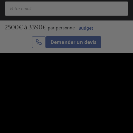
2500€ à 3390€
S’inscrire
par personne
Budget
Demander un devis
Cercle des Voyages est une agence de voyage
spécialisée dans le sur-mesure, appartenant au groupe
Cercle des Vacances. Grâce à notre expertise et notre
passion du voyage, nous sommes là pour vous aider à
réaliser le voyage de vos rêves. Notre équipe est à
votre écoute pour créer le voyage qui vous ressemble.
Co-concevez votre voyage
Nous contacter