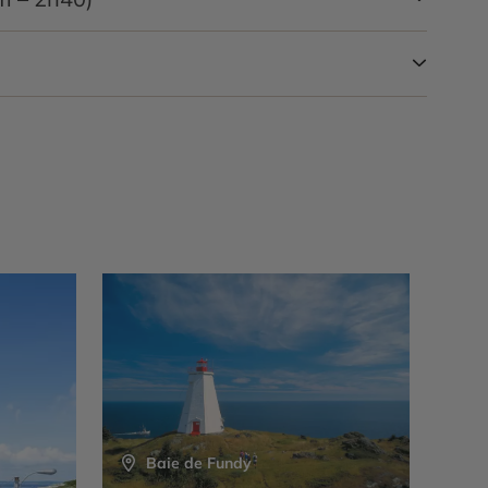
éhicule de location.
Envol vers la France. Dîner et nuit
Baie de Fundy