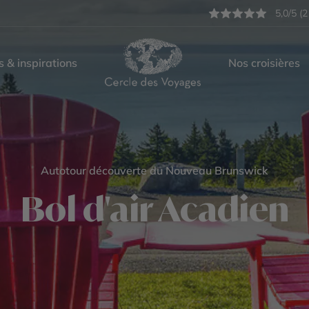
5,0/5 (2
s & inspirations
Nos croisières
Autotour découverte du Nouveau Brunswick
Bol d'air Acadien