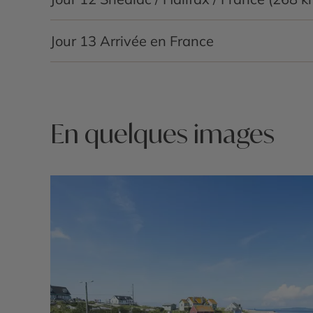
dégustation » de homards
Direction l’aéroport d’
Halifax
.
Restitution de vol v
Jour 13
Arrivée en France
à bord.
En quelques images