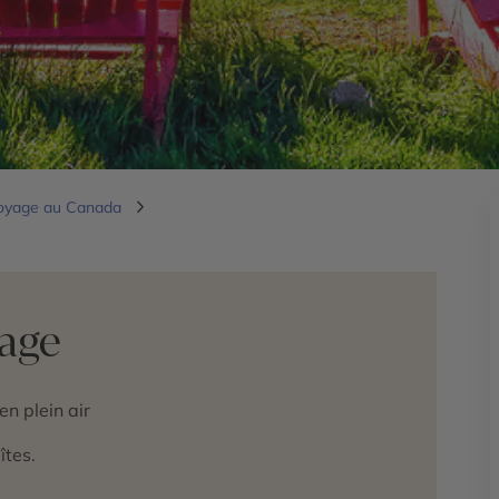
oyage au Canada
yage
n plein air
îtes.