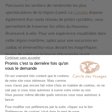
Parcourez les sentiers de randonnée les plus
spectaculaires de la région à pied. Le
Canada
dispose
également d'un vaste réseau de pistes cyclables, vous
permettant de traverser les villes du Nouveau-
Brunswick à vélo. Pour une expérience inoubliable dans
cette région maritime, optez pour une excursion en
zodiac et émerveillez-vous devant les magnifiques
levers de soleil sur le bassin d'Annapolis avant
d'admirer les marées profondes de la
baie de Fundy
.
Le Nouveau-Brunswick est également une destination
idéale pour les vacances en famille. Ne manquez pas
l'aquarium du Nouveau-Brunswick, où vous pourrez
observer le fameux homard bleu, emblème de la
région. Ensuite, rendez-vous dans la ville de
Saint-
Jean
, pour vous plonger dans un voyage culturel riche
en découvertes.