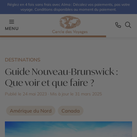
Réglez en 4 fois sans frais avec Alma : Décalez vos paiements, pas votre
voyage. Conditions disponibles au moment du paiement.
MENU
DESTINATIONS
Guide Nouveau-Brunswick :
Que voir et que faire ?
Publié le 24 mai 2023
· Mis à jour le
31 mars 2025
Amérique du Nord
Canada