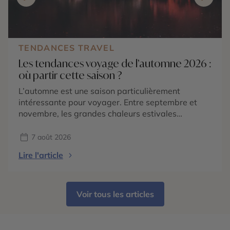
TENDANCES TRAVEL
Les tendances voyage de l’automne 2026 :
où partir cette saison ?
L’automne est une saison particulièrement
intéressante pour voyager. Entre septembre et
novembre, les grandes chaleurs estivales
s’atténuent dans de nombreuses régions du
monde, les paysages changent de couleurs et
7 août 2026
chaque destination dévoile une atmosphère
Lire l'article
différente. En 2026, les tendances voyage
confirment surtout une envie de partir pour vivre
une expérience liée à la saison : […]
Voir tous les articles