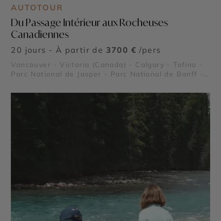
AUTOTOUR
Du Passage Intérieur aux Rocheuses
Canadiennes
20 jours - À partir de
3700 €
/pers
Vancouver - Victoria (Canada) - Calgary - Tofino -
Parc National de Jasper - Parc National de Banff -
Lake Louise - Rocheuses canadiennes - Stanley
Park - Lac Moraine - Glacier Athabasca - Parc
national de Pacific Rim - Le Passage intérieur -
Icefield Parkway