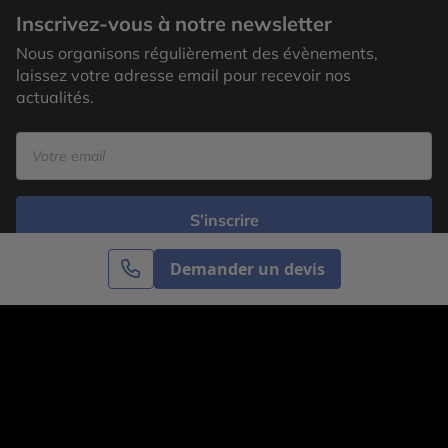
Inscrivez-vous à notre newsletter
Nous organisons régulièrement des évènements,
laissez votre adresse email pour recevoir nos
actualités.
S’inscrire
Demander un devis
Cercle des Voyages est une agence de voyage
spécialisée dans le sur-mesure, appartenant au groupe
Cercle des Vacances. Grâce à notre expertise et notre
passion du voyage, nous sommes là pour vous aider à
réaliser le voyage de vos rêves. Notre équipe est à
votre écoute pour créer le voyage qui vous ressemble.