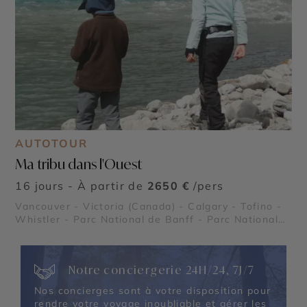
AUTOTOUR
Ma tribu dans l'Ouest
16 jours - À partir de
2650 €
/pers
Vancouver - Victoria (Canada) - Calgary - Tofino -
Whistler - Parc National de Banff - Parc National
de Jasper - Lake Louise - Lac Moraine - Stanley
Park - Icefield Parkway - Parc national de Pacific
Rim - Le Passage intérieur - Glacier Athabasca
Notre conciergerie 24H/24, 7J/7
Nos concierges sont à votre disposition pour
rendre votre voyage inoubliable et gérer les