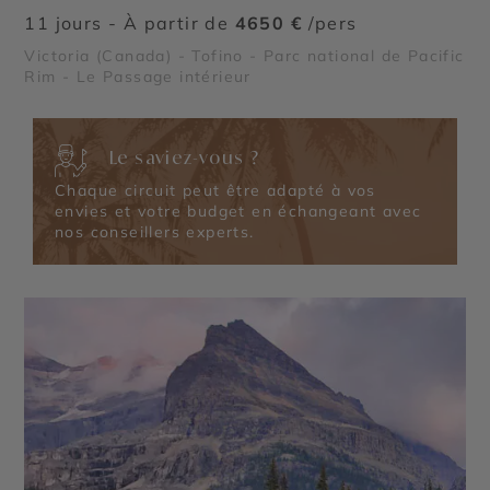
11 jours - À partir de
4650 €
/pers
Victoria (Canada) - Tofino - Parc national de Pacific
Rim - Le Passage intérieur
Le saviez-vous ?
Chaque circuit peut être adapté à vos
envies et votre budget en échangeant avec
nos conseillers experts.