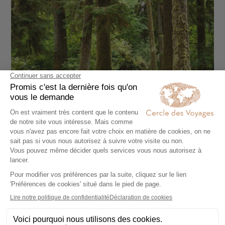
AUTOTOUR
De la Péninsule Olympique à l'île de
Vancouver
16 jours - À partir de
3790 €
/pers
Seattle - Vancouver - Victoria (Canada) - Tofino -
Îles San Juan - Parc national de Pacific Rim - Parc
National Olympic