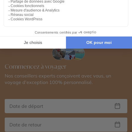
Voir tous nos Voyages Canada (61)
Commencez à voyager
Nos conseillers experts conçoivent avec vous, un
voyage d'exception 100% personnalisé.